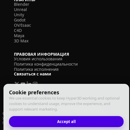
Blender
Unreal
Unity
Godot
OV/Isaac
C4D
Maya
3D Max
ПРАВОВАЯ ИНФОРМАЦИЯ
Условия использования
Политика конфиденциальности
Политика исполнения
Связаться с нами
Cookie preferences
We use essential cookies to keep Hyper3D working and optional
cookies to understand usage, improve the experience, and
support relevant marketing.
© 2026 Deemos Corporation. Все права защищены
Условия использования
Политика конфиденциальности
Accept all
Политика исполнения
Русский