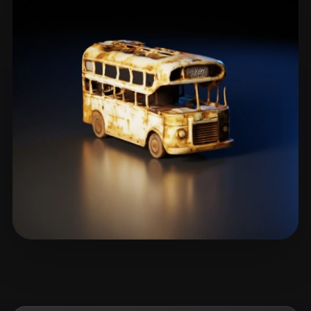
ComfyUI
21
Стили
Abstract
Anime
Cartoon
Cel-Shaded
Fantasy
Flat
Gothic
Hand-Painted
Industrial
Isometric
Low Poly
Medieval
Minimalist
Modern
Organic
Photorealistic
Pixel Art
Realistic
Retro
Stylized
Voxel
clear152108232
19 лайков