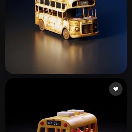
clear152108232
19 лайков