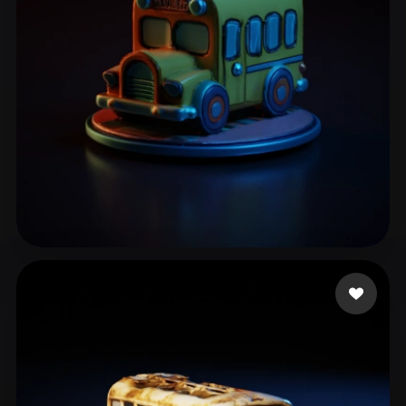
ComfyUI
21
Стили
Abstract
Anime
Cartoon
Cel-Shaded
Fantasy
Flat
Gothic
Hand-Painted
Industrial
Isometric
Low Poly
Medieval
Minimalist
Modern
Organic
Photorealistic
Ταστσογλου Λευτερης
19 лайков
Pixel Art
Realistic
Retro
Stylized
Voxel