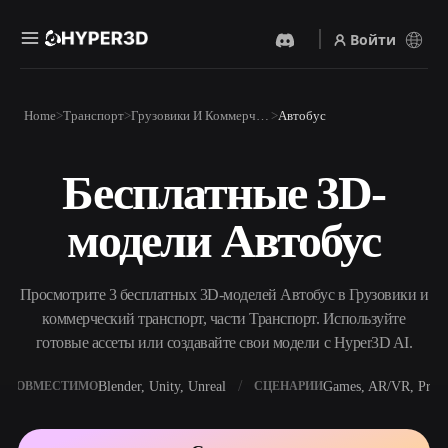
Войти
Продукты
Home
Транспорт
Грузовики И Коммерческий Транспорт
Автобус
Функции
Rodin
ChatAvatar
API
Бесплатные 3D-
Изображение В 3D
Текст В 3D
Цены
Загрузите изображение и
От текстового запроса к 3D-
получите 3D-объект
модели Автобус
объекту — мгновенно.
мгновенно.
Ресурсы
AI-Видеогенератор
AI-Генератор Изображений
Создавайте видео из текста
Генерируйте
Просмотрите 3 бесплатных 3D-моделей Автобус в Грузовики и
или изображений с
высококачественные визуал
помощью ИИ.
по простому запросу.
коммерческий транспорт, части Транспорт. Используйте
Сообщество
готовые ассеты или создавайте свои модели с Hyper3D AI.
API
Встройте наш креативный
ИИ в своё приложение или
Blender, Unity, Unreal
Games, AR/VR, Print
СОВМЕСТИМО
СЦЕНАРИИ
История
Исследования
Блог
рабочий процесс.
OmniCraft