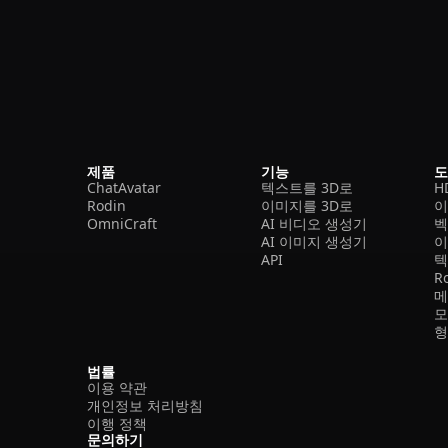
제품
기능
ChatAvatar
텍스트를 3D로
H
Rodin
이미지를 3D로
이
OmniCraft
AI 비디오 생성기
벡
AI 이미지 생성기
이
API
텍
R
메
모
형
법률
이용 약관
개인정보 처리방침
이행 정책
문의하기