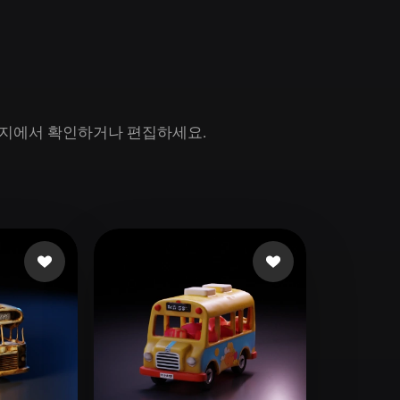
Game
n
Development
ce
VR/AR
Mechanical
 페이지에서 확인하거나 편집하세요.
Engineering
ot
Maya
3DS Max
ComfyUI
oon
Cel-Shaded
Fantasy
tric
Low Poly
Medieval