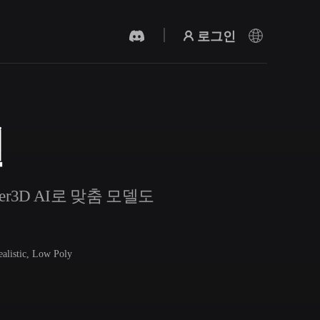
로그인
델
AI 비디오 생성기
AI로 텍스트나 이미지에서 영상을 만드세
요.
r3D AI로 맞춤 모델도
ealistic, Low Poly
3D 메시 편집기