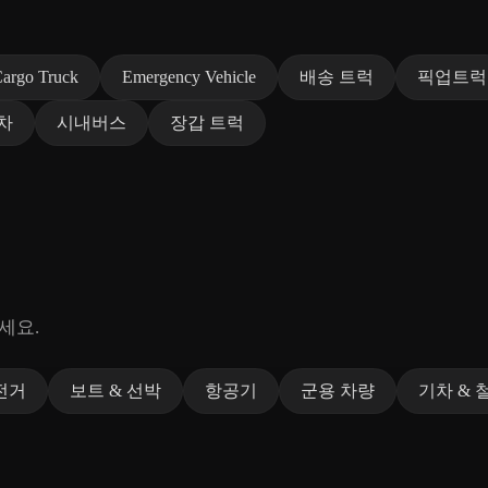
argo Truck
Emergency Vehicle
배송 트럭
픽업트럭
차
시내버스
장갑 트럭
세요.
전거
보트 & 선박
항공기
군용 차량
기차 & 