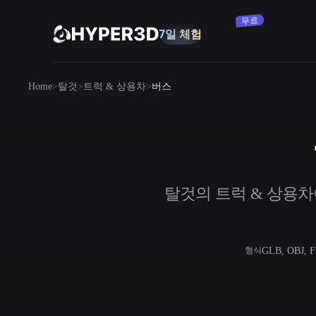
무료
7일 체험
제품
Home
탈것
트럭 & 상용차
버스
기능
Rodin
ChatAvatar
API
이미지를 3D로
요금
사진을 업로드하면 3D 오브젝트를 바로
받아보세요.
리소스
탈것의 트럭 & 상용차에
AI 이미지 생성기
간단한 프롬프트로 고품질 비주얼을 생성
하세요.
커뮤니티
OmniCraft
GLB, OBJ, 
형식
AI 이미지 리믹스
AI 텍스처
스토리
연구
블로그
AI 이미지 향상 도구
AI HDRI