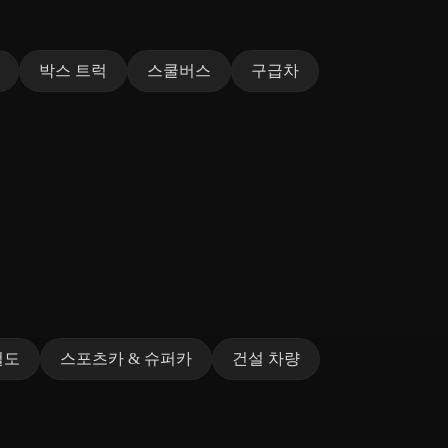
박스 트럭
스쿨버스
구급차
철도
스포츠카 & 슈퍼카
건설 차량