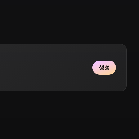
Stylized
Voxel
생성