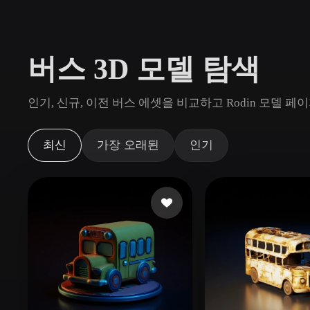
사용 사례
3D Printing
Animatio
버스 3D 모델 탐색
NFT Creation
E-commer
Jewelry
Metaverse
인기, 신규, 이전 버스 에셋을 비교하고 Rodin 모델
Design
플러그인
최신
가장 오래된
인기
Blender
Unity
Unreal
God
스타일
Abstract
Anime
Cart
Hand-Painted
Industrial
Isome