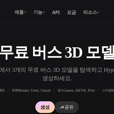
API
요금
제품
기능
리소스
무료 버스 3D 모
텍스트를 3D로
텍스트 프롬프트를 3D 오브젝트로 — 즉
시 변환.
서 3개의 무료 버스 3D 모델을 탐색하고 Hype
API
우리의 크리에이티브 AI를 앱이나 워크플
생성하세요.
로에 연결하세요.
FBX
Blender, Unity, Unreal
Games, AR/VR, Print
R
호환
용도
스타일
 생성기
3D 모델 검색 엔진
생성
공유
 생성기
SVG to 3D 변환기