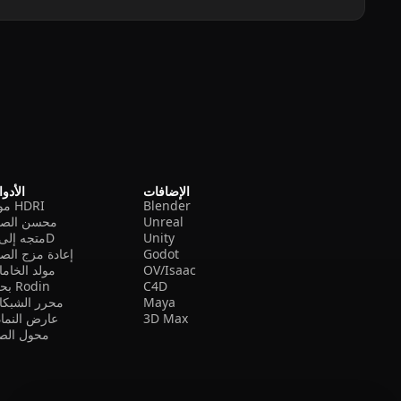
الإضافات
الأدو
Blender
مولد HDRI
Unreal
محسن الصو
Unity
متجه إلى 3D
Godot
إعادة مزج الص
OV/Isaac
مولد الخام
C4D
بحث Rodin
Maya
محرر الشبكا
3D Max
عارض النما
محول الصي