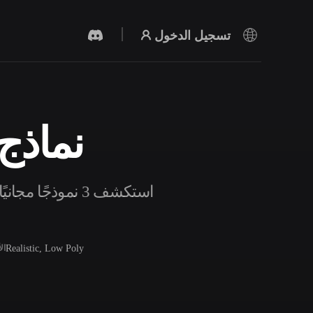
تسجيل الدخول
نماذج 
مولد الفيديو بالذكاء الاصطناعي
أنشئ مقاطع فيديو من نص أو صور بالذكاء
الاصطناعي.
استكشف 3 نموذج
Realistic, Low Poly
ال
محرر الشبكات ثلاثية الأبعاد