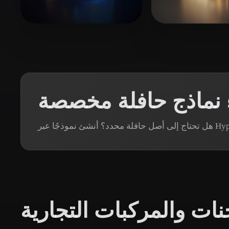
Organic
Photorealistic
Pixel
clear15210823
19 إعجابات
Ταστσογλου Λευτερης
 نماذج حافلة مخصصة
نات والمركبات التجارية