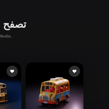
Game
n
Development
تصفح نم
ce
VR/AR
Mechanical
قارن أصول حافلة الشائعة والجديدة والقديمة ثم افتح صفحة din
Engineering
ot
Maya
3DS Max
ComfyUI
oon
Cel-Shaded
Fantasy
tric
Low Poly
Medieval