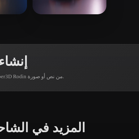
 Art
Realistic
Retro
16 إعجابات
web
19 إعجابات
2
إنشاء
هل تحتاج إلى أصل حافلة محدد؟ أنشئ نموذجًا عبر Hyper3D Rodin من نص أو صورة.
المزيد في الشاح