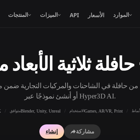
الأسعار
API
الموارد
الميزات
المنتجات
حافلة ثلاثية الأبعاد م
نص إلى 3D
من موجّه نصي إلى كائن 3D — على الفور.
ًا مجانيًا من حافلة في الشاحنات والمركبات التجارية ضمن
API
ادمج ذكاءنا الإبداعي في تطبيقك أو سير
أو أنشئ نموذجًا عبر Hyper3D AI.
عملك.
X
Blender, Unity, Unreal
Games, AR/VR, Print
أنماط
الاستخدام
متوافق
محرك بحث النماذج ثلاثية الأبعاد
مولد الخامات بالذكاء 
مشاركة
إنشاء
محول SVG إلى 3D
مولد HDRI بالذكاء الاصطناعي