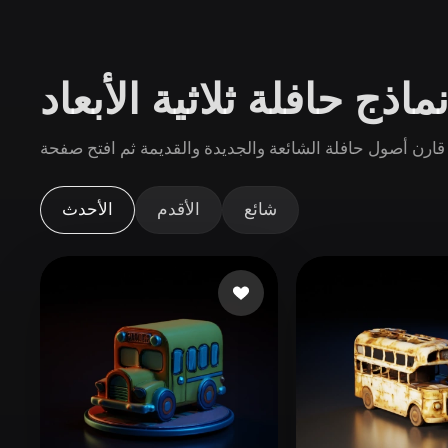
حالات الاستخدام
3D Printing
Animatio
اذج حافلة ثلاثية الأبعاد
NFT Creation
E-commer
Jewelry
Metaverse
Ro.
Design
الإضافات
شائع
الأقدم
الأحدث
Blender
Unity
Unreal
God
الأنماط
Abstract
Anime
Cart
Hand-Painted
Industrial
Isome