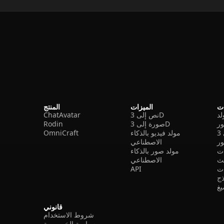
ات
الميزات
المنتج
نص إلى 3D
ChatAvatar
ر
صورة إلى 3D
Rodin
مولد فيديو بالذكاء
OmniCraft
ور
الاصطناعي
ات
مولد صور بالذكاء
الاصطناعي
ت
API
ذج
غ
قانوني
شروط الاستخدام
سياسة الخصوصية