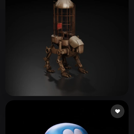
ComfyUI
21
Стили
Abstract
Anime
Cartoon
Cel-Shaded
Fantasy
Flat
Gothic
Hand-Painted
Industrial
Isometric
Low Poly
Medieval
Minimalist
Modern
Organic
Photorealistic
Pixel Art
Realistic
Retro
Stylized
Liston Cassidy
13 лайков
Voxel