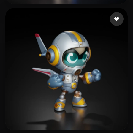
Support UberMC
96 лайков