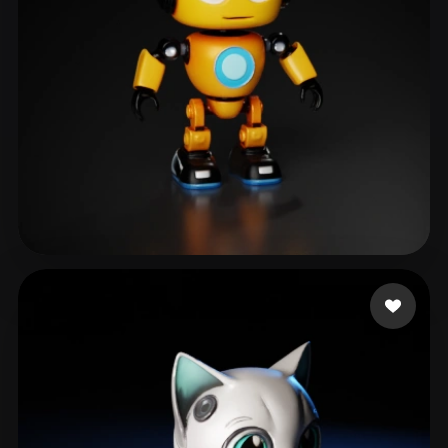
ŞAHİN Semih
186 лайков