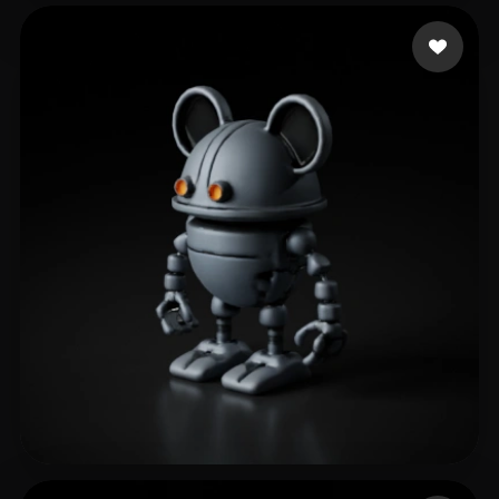
Walbers Joran
21 лайков