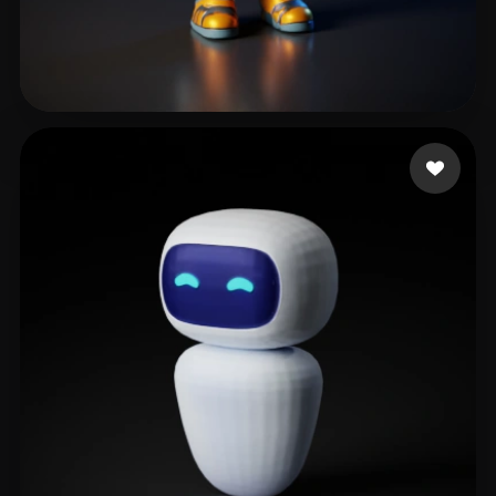
SteveC
59 лайков