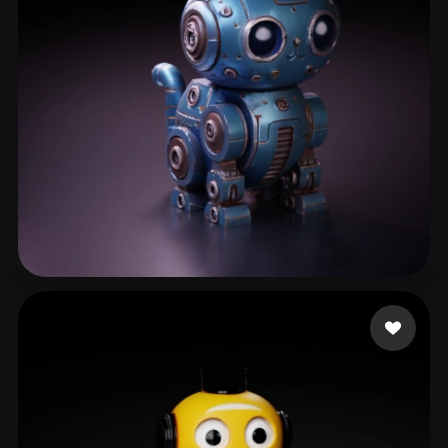
eEhyQx
198 лайков