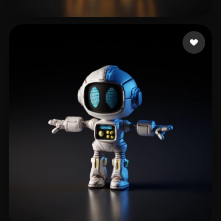
ShadowZ900
64 лайков