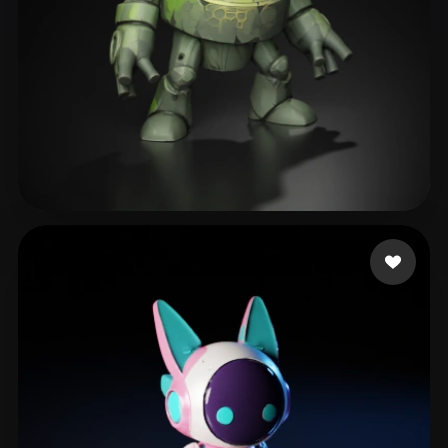
Shariaty Sadra
257 лайков