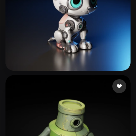
sqgqrq
164 лайков