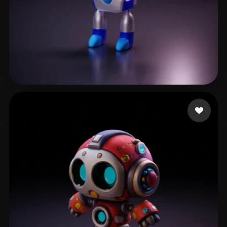
eEhyQx
254 лайков