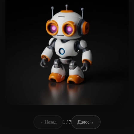
Galloway Andy
47 лайков
←
Назад
1 / 7
Далее
→