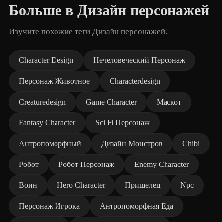
Больше в Дизайн персонажей
Изучите похожие теги Дизайн персонажей.
Character Design
Нечеловеческий Персонаж
Персонаж Животное
Characterdesign
Creaturedesign
Game Character
Маскот
Fantasy Character
Sci Fi Персонаж
Антропоморфный
Дизайн Монстров
Chibi
Робот
Робот Персонаж
Enemy Character
Воин
Hero Character
Пришелец
Npc
Персонаж Игрока
Антропоморфная Еда