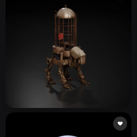
ComfyUI
21
Stili
Abstract
Anime
Cartoon
Cel-Shaded
Fantasy
Flat
Gothic
Hand-Painted
Industrial
Isometric
Low Poly
Medieval
Minimalist
Modern
Organic
Photorealistic
Pixel Art
Realistic
Retro
Stylized
Voxel
Liston Cassidy
13 mi piace