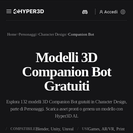
Accedi
Prodotti
Home
Personaggi
Character Design
Companion Bot
Funzionalità
Rodin
ChatAvatar
API
Modelli 3D
Da Immagine A 3D
Da Testo A 3D
Prezzi
Carica un'immagine, ottieni
Dal prompt di testo
Companion Bot
un oggetto 3D all'istante.
all'oggetto 3D — all'istante.
Risorse
Generatore Di Immagini IA
Generatore Video IA
Gratuiti
Genera immagini di alta
Crea video da testo o
qualità da un semplice
immagini con l'AI.
prompt.
Community
Esplora 132 modelli 3D Companion Bot gratuiti in Character Design,
API
parte di Personaggi. Scarica asset pronti o genera un modello con
Integra la nostra AI creativa
nella tua app o nel tuo flusso
Hyper3D AI.
Storia
Ricerca
Blog
di lavoro.
OmniCraft
X
Blender, Unity, Unreal
Games, AR/VR, Print
COMPATIBILE
USI