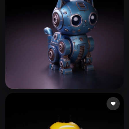
eEhyQx
198 mi piace