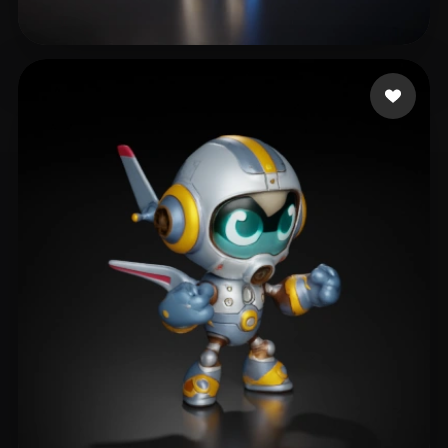
Support UberMC
96 mi piace