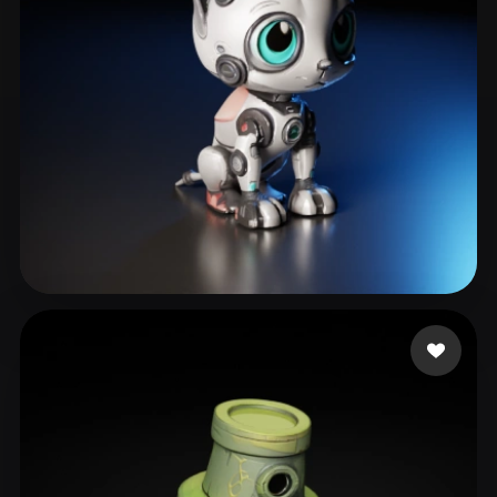
sqgqrq
164 mi piace