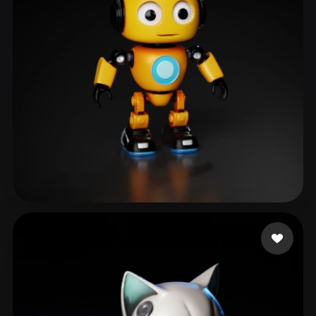
ŞAHİN Semih
186 mi piace