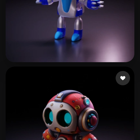
eEhyQx
254 mi piace