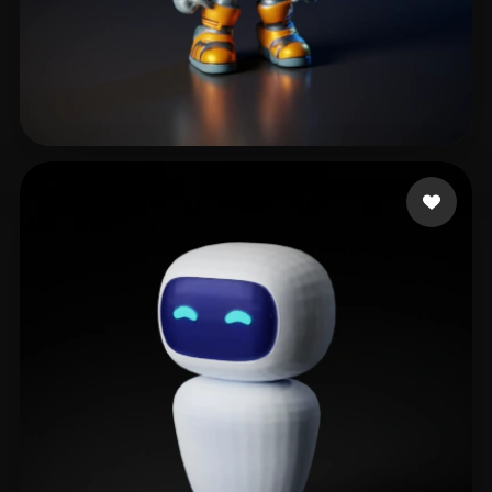
SteveC
59 mi piace