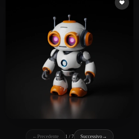
Galloway Andy
47 mi piace
←
Precedente
1 / 7
Successivo
→