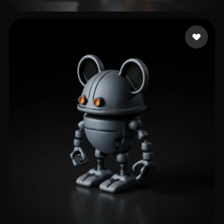
Walbers Joran
21 mi piace