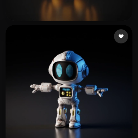
ShadowZ900
64 mi piace