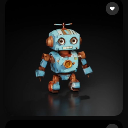
Hypermiglosch
30 mi piace
Alsayad Yaman
18 mi piace