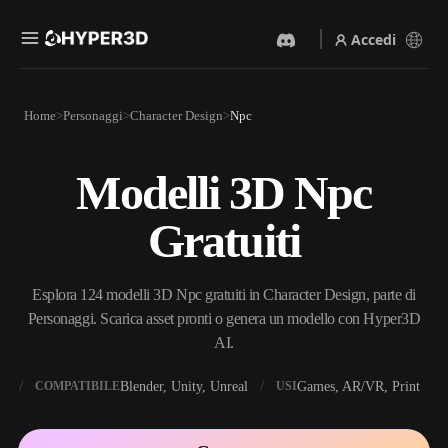
Accedi
Prodotti
Home
Personaggi
Character Design
Npc
Funzionalità
Rodin
ChatAvatar
API
Modelli 3D Npc
Da Immagine A 3D
Da Testo A 3D
Prezzi
Carica un'immagine, ottieni
Dal prompt di testo
Gratuiti
un oggetto 3D all'istante.
all'oggetto 3D — all'istante.
Risorse
Generatore Di Immagini IA
Generatore Video IA
Genera immagini di alta
Crea video da testo o
Esplora 124 modelli 3D Npc gratuiti in Character Design, parte di
qualità da un semplice
immagini con l'AI.
prompt.
Personaggi. Scarica asset pronti o genera un modello con Hyper3D
Community
AI.
API
Integra la nostra AI creativa
nella tua app o nel tuo flusso
X
Blender, Unity, Unreal
Games, AR/VR, Print
COMPATIBILE
USI
Storia
Ricerca
Blog
di lavoro.
OmniCraft