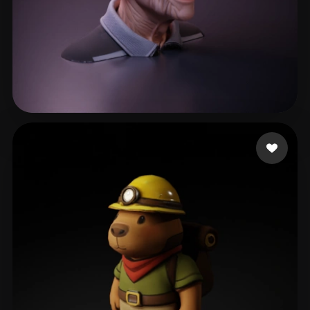
pda cycornus
57 mi piace