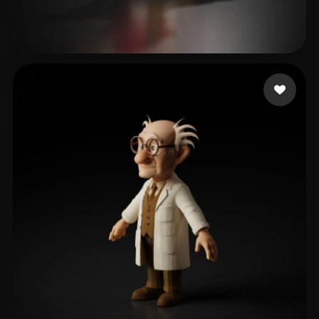
eEhyQx
164 mi piace