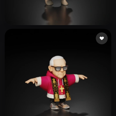
basecore
50 mi piace