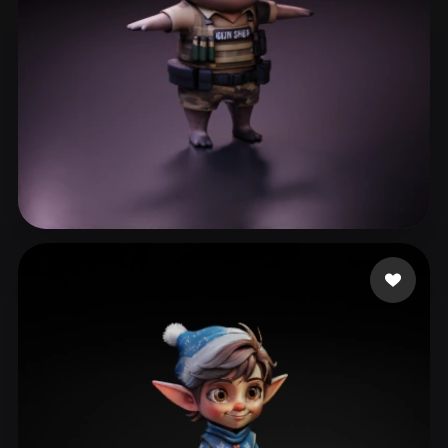
aadadada
42 mi piace