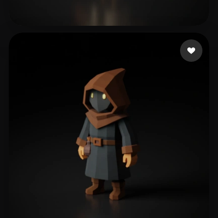
dfdg
282 mi piace