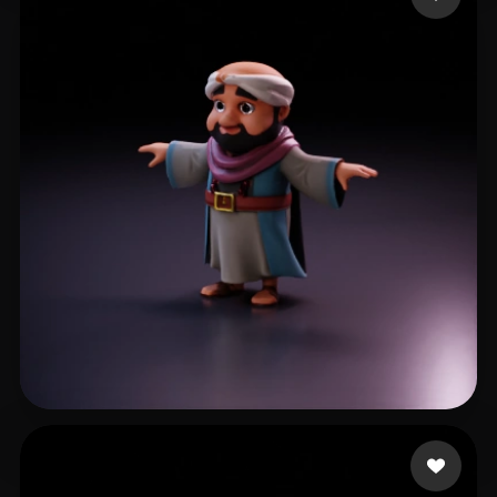
hrhdfd
237 mi piace