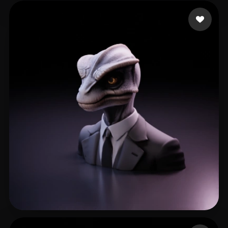
M.M A.
204 mi piace
Avinash Omkar
170 mi piace