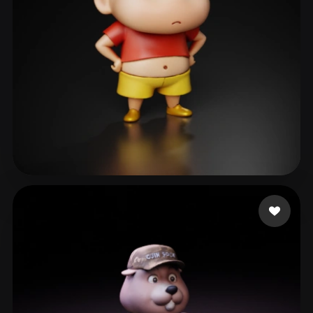
66
313 mi piace