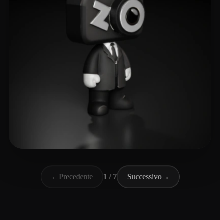
李星良
128 mi piace
←
Precedente
1 / 7
Successivo
→