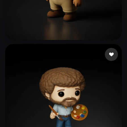
Izyplay Charlie
86 mi piace