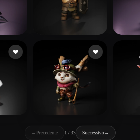
e
200 mi piace
Daily Studio Play US
68 mi piace
aada
iace
Josephino
36 mi piace
Щего
←
Precedente
1 / 33
Successivo
→