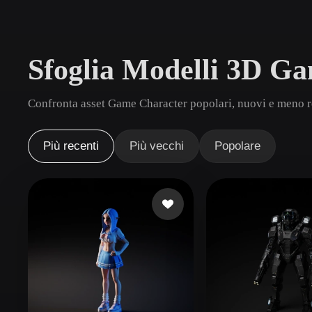
Casi D'uso
3D Printing
Animatio
Sfoglia Modelli 3D G
NFT Creation
E-commer
Jewelry
Metaverse
Confronta asset Game Character popolari, nuovi e meno re
Design
Plug-In
Più recenti
Più vecchi
Popolare
Blender
Unity
Unreal
God
Stili
Abstract
Anime
Cart
Hand-Painted
Industrial
Isome