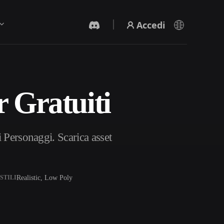
Accedi
 Gratuiti
Generatore Video IA
Crea video da testo o immagini con l'AI.
 Personaggi. Scarica asset
Realistic, Low Poly
STILI
Editor mesh 3D