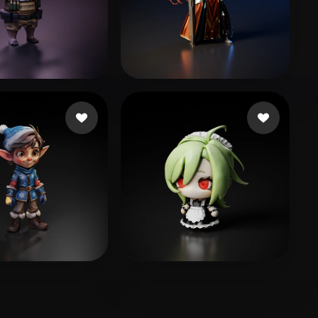
dada
42 mi piace
McLaughlin Rhoe
160 mi piace
景
лев Алексей
144 mi piace
109 mi piace