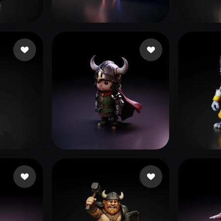
 Art
Realistic
Retro
이 승엽
piace
38 mi piace
9043
mi piace
cyk
73 mi piace
4048