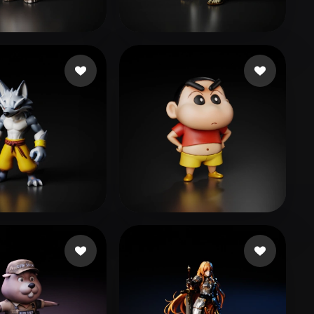
Stylized
Voxel
294@kkhol.help
73 mi piace
Bonilla Josue
27 mi piace
13975@qq.com
165 mi piace
66
313 mi piace