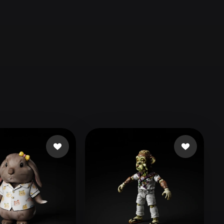
Automotive
Design
Character
Design
21
Flat
Gothic
Minimalist
Modern