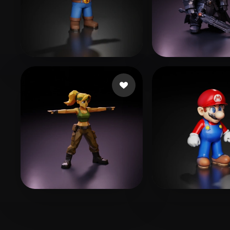
DMRG
170 mi piace
Vallieres Pierc
Tomás
67 mi piace
Smaok
236 mi p