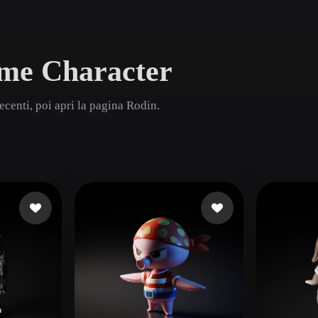
Game
n
Development
ame Character
ce
VR/AR
Mechanical
centi, poi apri la pagina Rodin.
Engineering
ot
Maya
3DS Max
ComfyUI
oon
Cel-Shaded
Fantasy
tric
Low Poly
Medieval