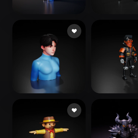
Organic
Photorealistic
Pixel
Fabricio GAMER
3 mi piace
eEhyQx
168 mi 
jo sh
18 mi piace
frog_man.x
33 