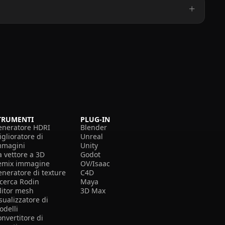
TRUMENTI
PLUG-IN
eneratore HDRI
Blender
glioratore di
Unreal
mmagini
Unity
a vettore a 3D
Godot
emix immagine
OV/Isaac
eneratore di texture
C4D
icerca Rodin
Maya
ditor mesh
3D Max
sualizzatore di
odelli
nvertitore di