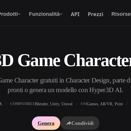
API
Prezzi
Prodotti
Funzionalità
Risorse
3D Game Character
Da Testo A 3D
Dal prompt di testo all'oggetto 3D —
all'istante.
me Character gratuiti in Character Design, parte di
API
Integra la nostra AI creativa nella tua app o nel
pronti o genera un modello con Hyper3D AI.
tuo flusso di lavoro.
X
Blender, Unity, Unreal
Games, AR/VR, Print
COMPATIBILE
USI
i texture IA
Motore di ricerca per modelli 3D
Genera
Condividi
HDRI IA
Convertitore da SVG a 3D