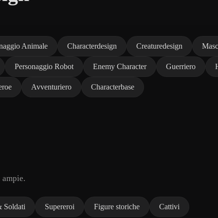
naggio Animale
Characterdesign
Creaturedesign
Masc
Personaggio Robot
Enemy Character
Guerriero
eroe
Avventuriero
Characterbase
ù ampie.
& Soldati
Supereroi
Figure storiche
Cattivi