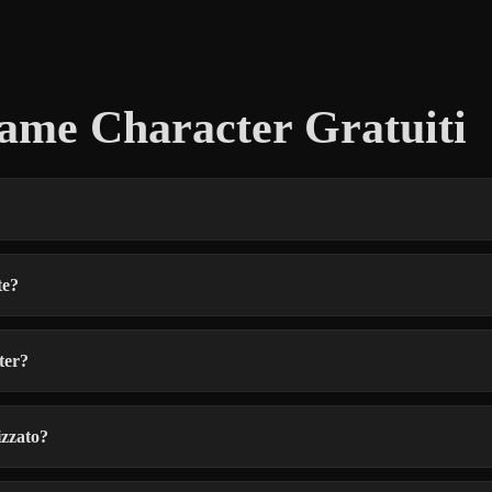
ame Character Gratuiti
te?
ter?
izzato?