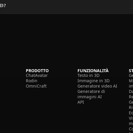
3D?
PRODOTTO
FUNZIONALITÀ
S
ChatAvatar
Testo in 3D
G
Rodin
Immagine in 3D
Mi
OmniCraft
Generatore video AI
i
Generatore di
D
immagini AI
R
API
G
R
E
Vi
m
Co