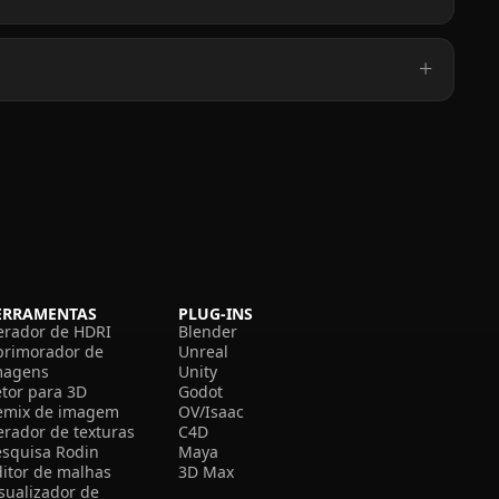
ERRAMENTAS
PLUG-INS
erador de HDRI
Blender
primorador de
Unreal
magens
Unity
etor para 3D
Godot
emix de imagem
OV/Isaac
erador de texturas
C4D
esquisa Rodin
Maya
ditor de malhas
3D Max
isualizador de