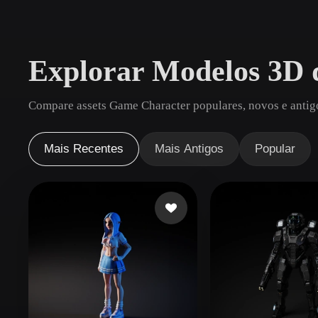
Casos De Uso
3D Printing
Animatio
Explorar Modelos 3D
NFT Creation
E-commer
Jewelry
Metaverse
Compare assets Game Character populares, novos e antigo
Design
Plug-Ins
Mais Recentes
Mais Antigos
Popular
Blender
Unity
Unreal
God
Estilos
Abstract
Anime
Cart
Hand-Painted
Industrial
Isome