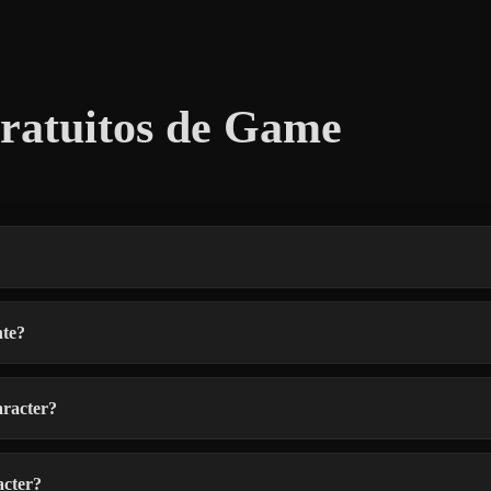
ratuitos de Game
nte?
aracter?
acter?