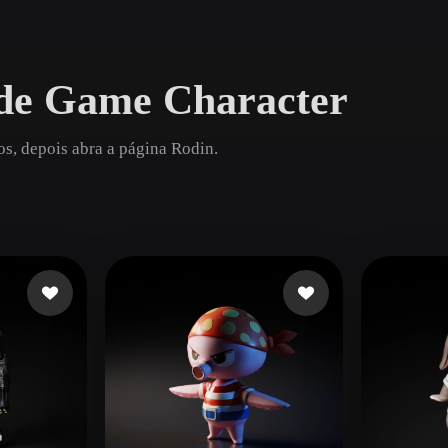
Game
n
Development
 de Game Character
ce
VR/AR
Mechanical
s, depois abra a página Rodin.
Engineering
ot
Maya
3DS Max
ComfyUI
oon
Cel-Shaded
Fantasy
tric
Low Poly
Medieval