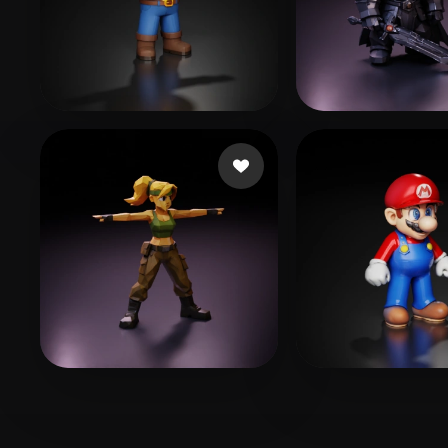
DMRG
170 curtidas
Vallieres Pierc
Tomás
67 curtidas
Smaok
236 curt