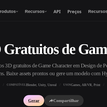
API
Preços
rodutos
Recursos
Recurso
 Gratuitos de Gam
Texto Para 3D
Do prompt de texto ao objeto 3D — na hora.
s 3D gratuitos de Game Character em Design de Pe
API
Integre nossa IA criativa ao seu app ou fluxo
ns. Baixe assets prontos ou gere um modelo com H
de trabalho.
Blender, Unity, Unreal
Games, AR/VR, Print
COMPATÍVEL
USOS
exturas IA
Motor de Busca de Modelos 3D
Gerar
Compartilhar
HDRI IA
Conversor de SVG para 3D