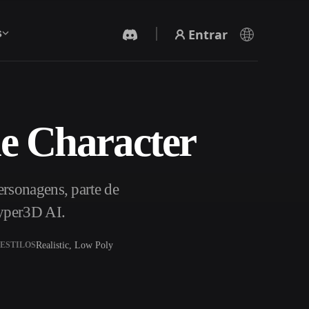
Entrar
s
e Character
Gerador De Vídeo IA
Crie vídeos a partir de texto ou imagens com
IA.
rsonagens, parte de
yper3D AI.
Realistic, Low Poly
ESTILOS
Editor de Malhas 3D