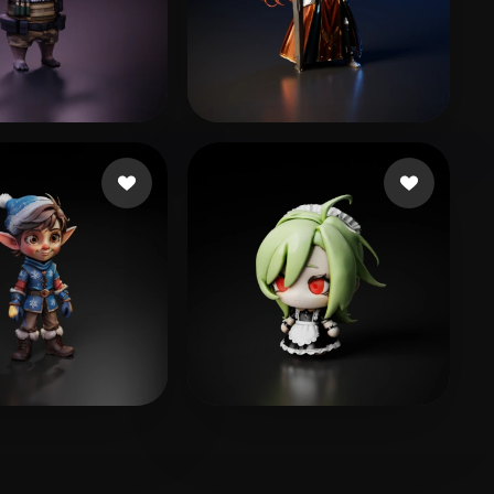
dada
42 curtidas
McLaughlin Rhoe
160 curtidas
景
лев Алексей
144 curtidas
109 curtidas