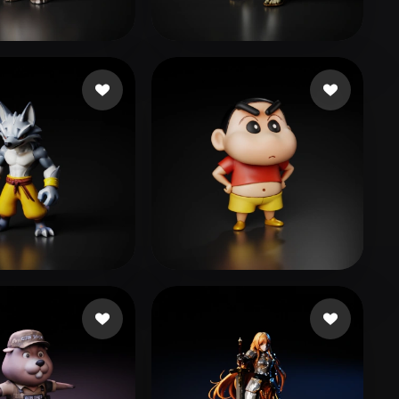
Stylized
Voxel
294@kkhol.help
73 curtidas
Bonilla Josue
27 curtidas
13975@qq.com
165 curtidas
66
313 curtidas