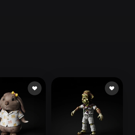
Automotive
Design
Character
Design
21
Flat
Gothic
Minimalist
Modern