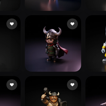
 Art
Realistic
Retro
이 승엽
tidas
38 curtidas
9043
urtidas
cyk
73 curtidas
4048