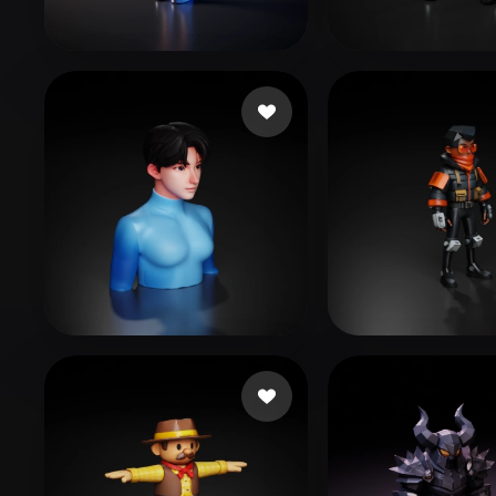
Organic
Photorealistic
Pixel
Fabricio GAMER
3 curtidas
eEhyQx
168 cur
jo sh
18 curtidas
frog_man.x
33 c