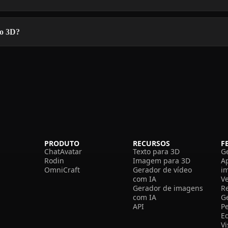
ão 3D?
PRODUTO
RECURSOS
F
ChatAvatar
Texto para 3D
G
Rodin
Imagem para 3D
A
OmniCraft
Gerador de vídeo
i
com IA
V
Gerador de imagens
R
com IA
G
API
P
E
V