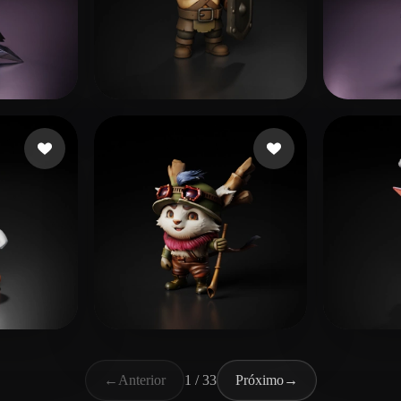
e
200 curtidas
Daily Studio Play US
68 curtidas
aada
idas
Josephino
36 curtidas
Щего
←
Anterior
1 / 33
Próximo
→