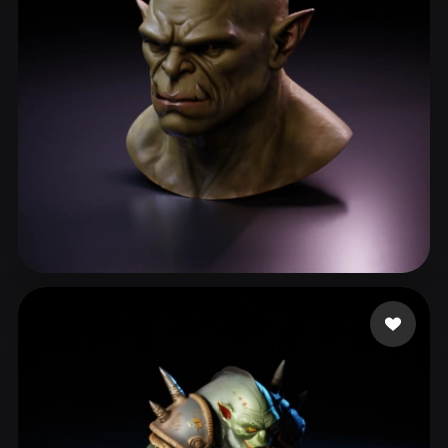
ComfyUI
21
Estilos
Abstract
Anime
Cartoon
Cel-Shaded
Fantasy
Flat
Gothic
Hand-Painted
Industrial
Isometric
Low Poly
Medieval
Minimalist
Modern
Organic
Photorealistic
Jean Trouttet
21 curtidas
Pixel Art
Realistic
Retro
Stylized
Voxel