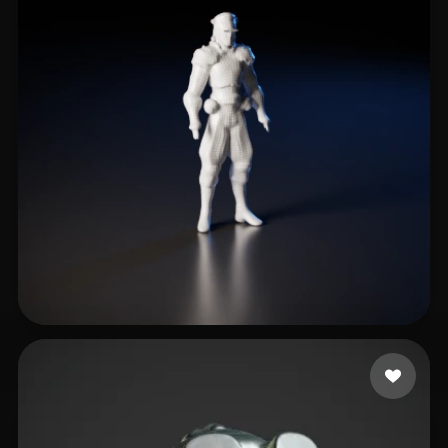
pleroux
3 curtidas