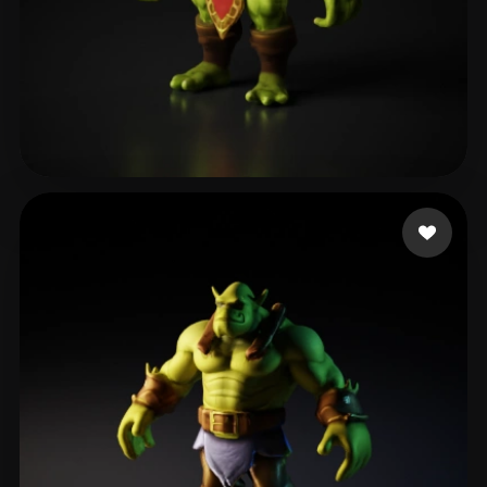
Meic
23 curtidas