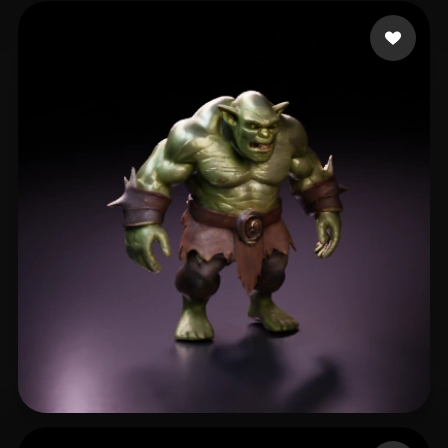
王 洋
10 curtidas
Mellor Keith
14 curtidas