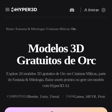
Entrar
Produtos
Home
Fantasia & Mitologia
Criaturas Míticas
Orc
Recursos
Rodin
ChatAvatar
API
Modelos 3D
Imagem Para 3D
Texto Para 3D
Preços
Envie uma imagem e receba
Do prompt de texto ao objeto
Gratuitos de Orc
um objeto 3D na hora.
3D — na hora.
Recursos
Gerador De Imagens IA
Gerador De Vídeo IA
Gere visuais de alta qualidade
Crie vídeos a partir de texto
Explore 20 modelos 3D gratuitos de Orc em Criaturas Míticas, parte
a partir de um prompt
ou imagens com IA.
simples.
de Fantasia & Mitologia. Baixe assets prontos ou gere um modelo
Comunidade
com Hyper3D AI.
API
Integre nossa IA criativa ao
Blender, Unity, Unreal
Games, AR/VR, Print
COMPATÍVEL
USOS
seu app ou fluxo de trabalho.
História
Pesquisa
Blog
OmniCraft