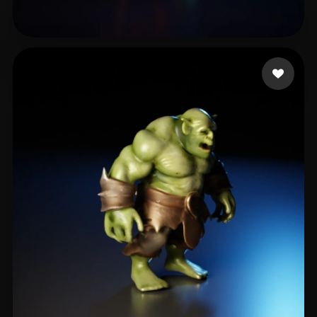
Peirão Emídio
6 curtidas