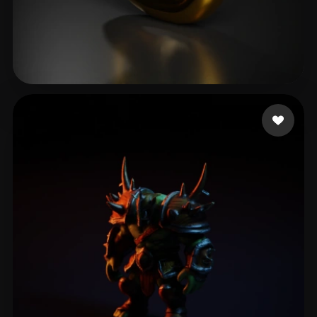
test96
3 curtidas