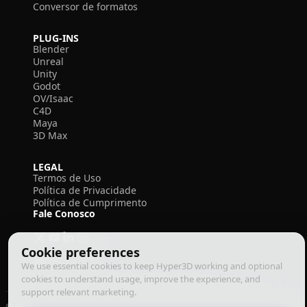
Conversor de formatos
PLUG-INS
Blender
Unreal
Unity
Godot
OV/Isaac
C4D
Maya
3D Max
LEGAL
Termos de Uso
Política de Privacidade
Política de Cumprimento
Fale Conosco
Cookie preferences
We use essential cookies to keep Hyper3D working and optional
cookies to understand usage, improve the experience, and
support relevant marketing.