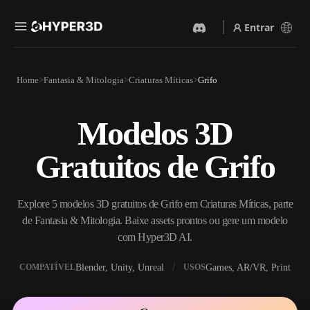
Entrar
Produtos
Home
Fantasia & Mitologia
Criaturas Míticas
Grifo
Recursos
Rodin
ChatAvatar
API
Modelos 3D
Imagem Para 3D
Texto Para 3D
Preços
Envie uma imagem e receba
Do prompt de texto ao objeto
Gratuitos de Grifo
um objeto 3D na hora.
3D — na hora.
Recursos
Gerador De Imagens IA
Gerador De Vídeo IA
Gere visuais de alta qualidade
Crie vídeos a partir de texto
Explore 5 modelos 3D gratuitos de Grifo em Criaturas Míticas, parte
a partir de um prompt
ou imagens com IA.
simples.
de Fantasia & Mitologia. Baixe assets prontos ou gere um modelo
Comunidade
com Hyper3D AI.
API
Integre nossa IA criativa ao
Blender, Unity, Unreal
Games, AR/VR, Print
COMPATÍVEL
USOS
seu app ou fluxo de trabalho.
História
Pesquisa
Blog
OmniCraft