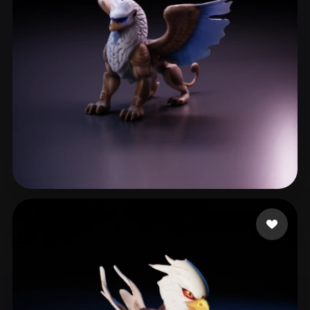
ComfyUI
21
Estilos
Abstract
Anime
Cartoon
Cel-Shaded
Fantasy
Flat
Gothic
Hand-Painted
Industrial
Isometric
Low Poly
Medieval
Minimalist
Modern
Organic
Photorealistic
Köhler Moritz
12 curtidas
Pixel Art
Realistic
Retro
Stylized
Voxel