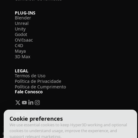
PLUG-INS
Blender
Unreal
Unity
Godot
OV/Isaac
C4D
Maya
3D Max
LEGAL
Termos de Uso
Política de Privacidade
Política de Cumprimento
Fale Conosco
Cookie preferences
We use essential cookies to keep Hyper3D working and optional
cookies to understand usage, improve the experience, and
© 2026 Deemos Corporation. Todos os direitos reservados
support relevant marketing.