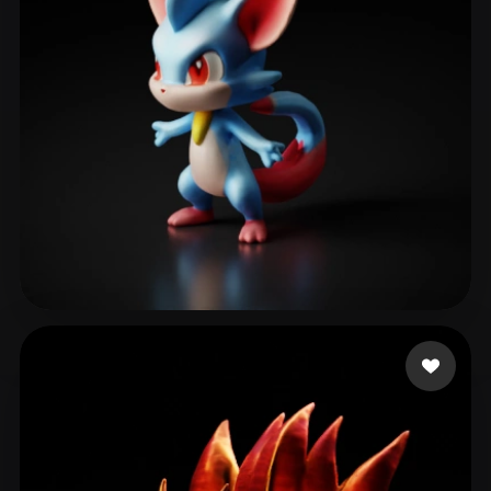
santos lima Rubens
49 curtidas