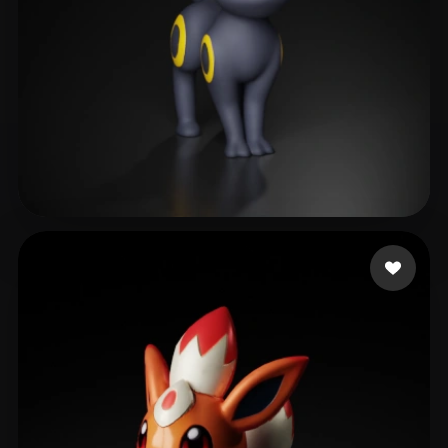
Li MingZhe
52 curtidas