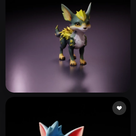
ComfyUI
21
Estilos
Abstract
Anime
Cartoon
Cel-Shaded
Fantasy
Flat
Gothic
Hand-Painted
Industrial
Isometric
Low Poly
Medieval
Minimalist
Modern
Organic
Photorealistic
Pixel Art
Realistic
Retro
Stylized
Kal Val
74 curtidas
Voxel