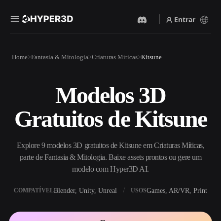
Entrar
Produtos
Home
Fantasia & Mitologia
Criaturas Míticas
Kitsune
Recursos
Rodin
ChatAvatar
API
Modelos 3D
Imagem Para 3D
Texto Para 3D
Preços
Envie uma imagem e receba
Do prompt de texto ao objeto
Gratuitos de Kitsune
um objeto 3D na hora.
3D — na hora.
Recursos
Gerador De Imagens IA
Gerador De Vídeo IA
Gere visuais de alta qualidade
Crie vídeos a partir de texto
Explore 9 modelos 3D gratuitos de Kitsune em Criaturas Míticas,
a partir de um prompt
ou imagens com IA.
simples.
parte de Fantasia & Mitologia. Baixe assets prontos ou gere um
Comunidade
modelo com Hyper3D AI.
API
Integre nossa IA criativa ao
Blender, Unity, Unreal
Games, AR/VR, Print
COMPATÍVEL
USOS
seu app ou fluxo de trabalho.
História
Pesquisa
Blog
OmniCraft