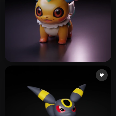
eEhyQx
30 curtidas