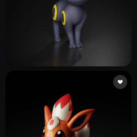
Li MingZhe
52 me gusta