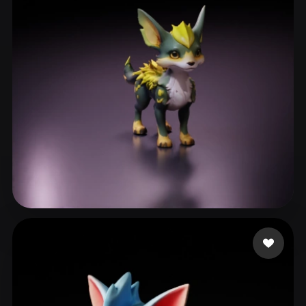
ComfyUI
21
Estilos
Abstract
Anime
Cartoon
Cel-Shaded
Fantasy
Flat
Gothic
Hand-Painted
Industrial
Isometric
Low Poly
Medieval
Minimalist
Modern
Organic
Photorealistic
Pixel Art
Realistic
Retro
Stylized
Kal Val
74 me gusta
Voxel