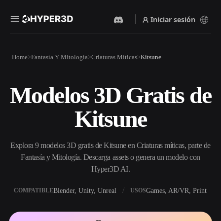
Iniciar sesión
Productos
Home
Fantasía Y Mitología
Criaturas Míticas
Kitsune
Funciones
Rodin
ChatAvatar
API
Modelos 3D Gratis de
Imagen A 3D
Texto A 3D
Precios
Sube una imagen y obtén un
Del prompt de texto al objeto
Kitsune
objeto 3D al instante.
3D — al instante.
Recursos
Generador De Imágenes Con
Generador De Video Con IA
IA
Explora 9 modelos 3D gratis de Kitsune en Criaturas míticas, parte de
Crea vídeos a partir de texto o
Genera imágenes de alta
imágenes con IA.
calidad a partir de un simple
Fantasía y Mitología. Descarga assets o genera un modelo con
Comunidad
prompt.
Hyper3D AI.
API
Blender, Unity, Unreal
Games, AR/VR, Print
COMPATIBLE
USOS
Integra nuestra IA creativa en
Historia
Investigación
Blog
tu app o flujo de trabajo.
OmniCraft