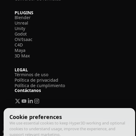
PLUGINS
Blender
Unreal
Unity
Godot
OV/Isaac
C4D
Maya
3D Max
LEGAL
Términos de uso
Política de privacidad
Política de cumplimiento
Contáctanos
Cookie preferences
We use essential cookies to keep Hyper3D working and optional
cookies to understand usage, improve the experience, and
© 2026 Deemos Corporation. Todos los derechos reservados
support relevant marketing.