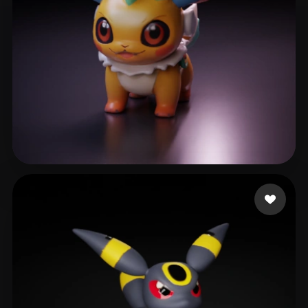
eEhyQx
30 me gusta