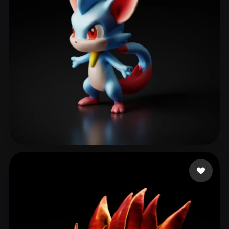
santos lima Rubens
49 me gusta