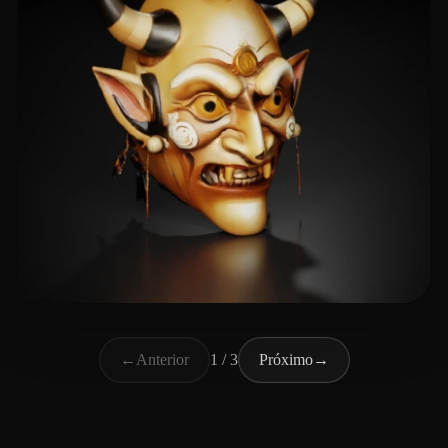
Lee Boyoung
13 curtidas
←
Anterior
1 / 3
Próximo
→