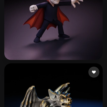
mardelll
44 curtidas