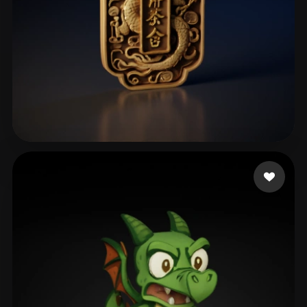
jingaojin1984
156 curtidas