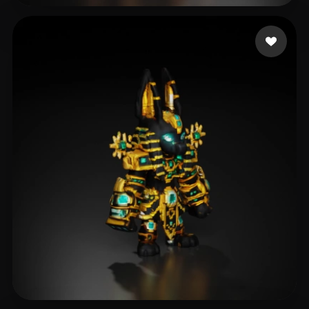
Tononé Reidi
60 curtidas