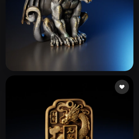
cxz
350 curtidas