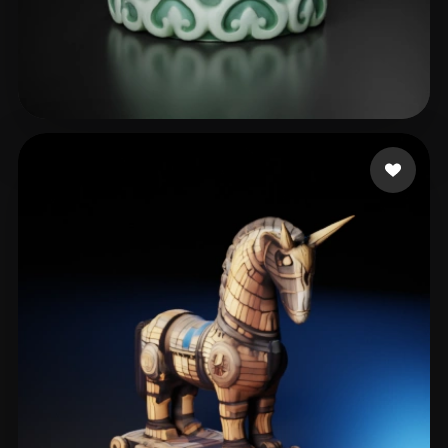
wck
87 curtidas