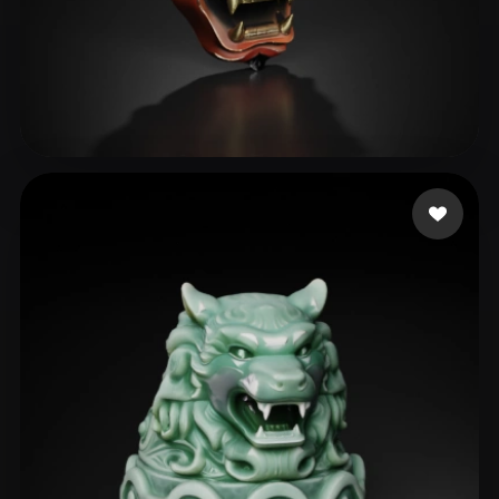
rst20042155@2925.com
239 curtidas