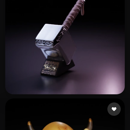
L20240506_1@163.com
16 curtidas