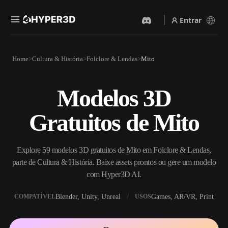
Entrar
Produtos
Home
Cultura & História
Folclore & Lendas
Mito
Recursos
Rodin
ChatAvatar
API
Modelos 3D
Imagem Para 3D
Texto Para 3D
Preços
Envie uma imagem e receba
Do prompt de texto ao objeto
Gratuitos de Mito
um objeto 3D na hora.
3D — na hora.
Recursos
Gerador De Imagens IA
Gerador De Vídeo IA
Gere visuais de alta qualidade
Crie vídeos a partir de texto
Explore 59 modelos 3D gratuitos de Mito em Folclore & Lendas,
a partir de um prompt
ou imagens com IA.
simples.
parte de Cultura & História. Baixe assets prontos ou gere um modelo
Comunidade
com Hyper3D AI.
API
Integre nossa IA criativa ao
Blender, Unity, Unreal
Games, AR/VR, Print
COMPATÍVEL
USOS
seu app ou fluxo de trabalho.
História
Pesquisa
Blog
OmniCraft