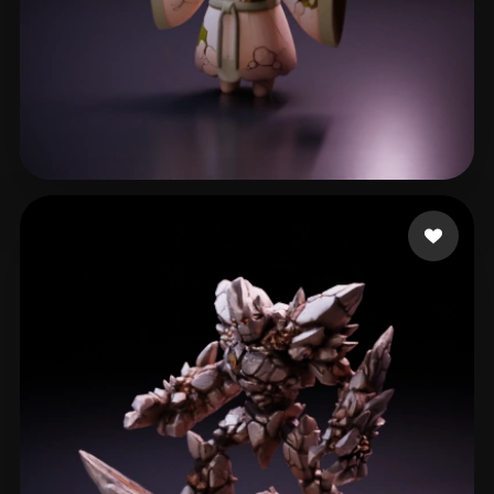
qwe
121 curtidas