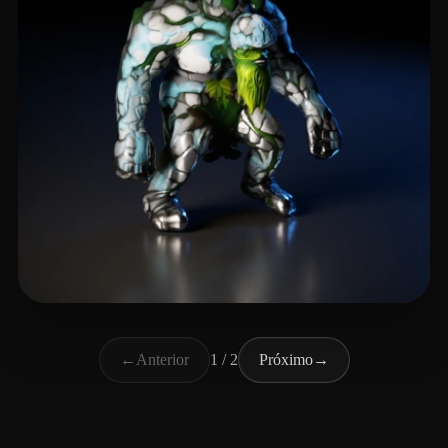
Moreno Esteban
7 curtidas
←
Anterior
1 / 2
Próximo
→