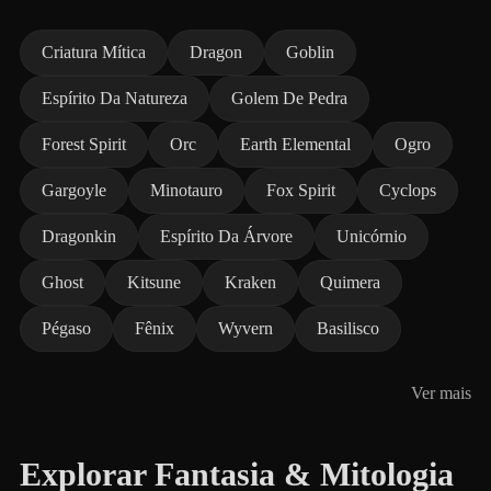
Criatura Mítica
Dragon
Goblin
Espírito Da Natureza
Golem De Pedra
Forest Spirit
Orc
Earth Elemental
Ogro
Gargoyle
Minotauro
Fox Spirit
Cyclops
Dragonkin
Espírito Da Árvore
Unicórnio
Ghost
Kitsune
Kraken
Quimera
Pégaso
Fênix
Wyvern
Basilisco
Ver mais
Explorar Fantasia & Mitologia