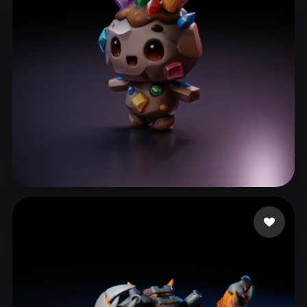
ComfyUI
21
Estilos
Abstract
Anime
Cartoon
Cel-Shaded
Fantasy
Flat
Gothic
Hand-Painted
Industrial
Isometric
Low Poly
Medieval
Minimalist
Modern
Organic
Photorealistic
ll310650
57 curtidas
Pixel Art
Realistic
Retro
Stylized
Voxel