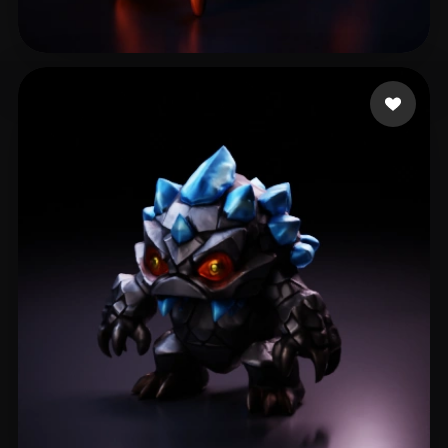
pankratov vladimir
102 curtidas