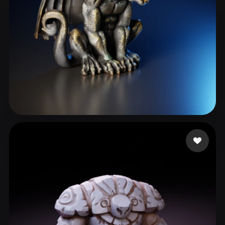
cxz
350 curtidas