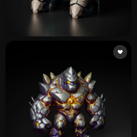
bot monlox
184 curtidas