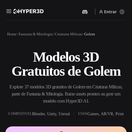
Entrar
Produtos
Home
Fantasia & Mitologia
Criaturas Míticas
Golem
Recursos
Rodin
ChatAvatar
API
Modelos 3D
Imagem Para 3D
Texto Para 3D
Preços
Envie uma imagem e receba
Do prompt de texto ao objeto
Gratuitos de Golem
um objeto 3D na hora.
3D — na hora.
Recursos
Gerador De Imagens IA
Gerador De Vídeo IA
Gere visuais de alta qualidade
Crie vídeos a partir de texto
Explore 37 modelos 3D gratuitos de Golem em Criaturas Míticas,
a partir de um prompt
ou imagens com IA.
simples.
parte de Fantasia & Mitologia. Baixe assets prontos ou gere um
Comunidade
modelo com Hyper3D AI.
API
Integre nossa IA criativa ao
Blender, Unity, Unreal
Games, AR/VR, Print
COMPATÍVEL
USOS
seu app ou fluxo de trabalho.
História
Pesquisa
Blog
OmniCraft