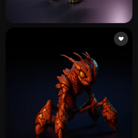
Mackintosh Corbin
73 curtidas