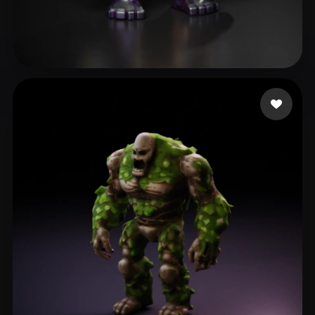
NBowdenBMT
195 curtidas