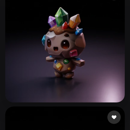
ComfyUI
21
Estilos
Abstract
Anime
Cartoon
Cel-Shaded
Fantasy
Flat
Gothic
Hand-Painted
Industrial
Isometric
Low Poly
Medieval
Minimalist
Modern
Organic
Photorealistic
Pixel Art
Realistic
Retro
Stylized
Voxel
ll310650
57 curtidas