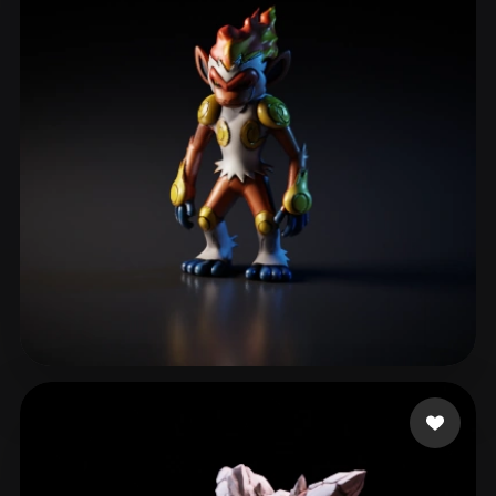
JenkinsJoo
112 curtidas