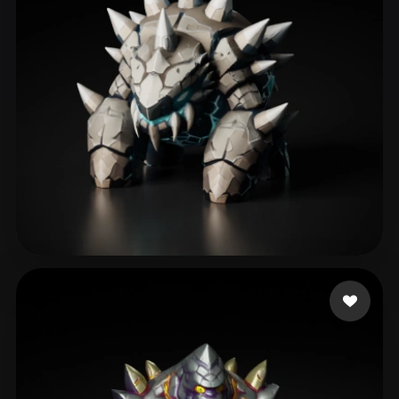
bot monlox
184 curtidas