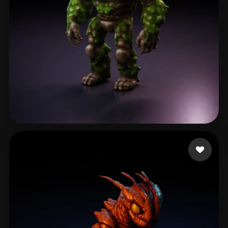
Mackintosh Corbin
73 curtidas