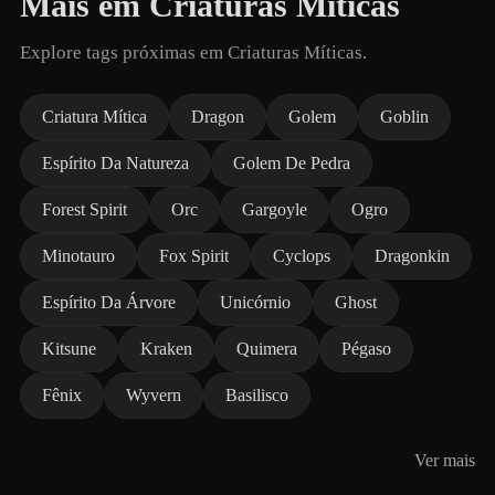
Mais em Criaturas Míticas
Explore tags próximas em Criaturas Míticas.
Criatura Mítica
Dragon
Golem
Goblin
Espírito Da Natureza
Golem De Pedra
Forest Spirit
Orc
Gargoyle
Ogro
Minotauro
Fox Spirit
Cyclops
Dragonkin
Espírito Da Árvore
Unicórnio
Ghost
Kitsune
Kraken
Quimera
Pégaso
Fênix
Wyvern
Basilisco
Ver mais