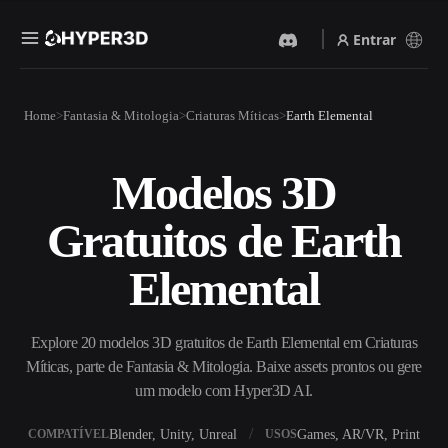
Entrar
Produtos
Home
Fantasia & Mitologia
Criaturas Míticas
Earth Elemental
Recursos
Rodin
ChatAvatar
API
Modelos 3D
Imagem Para 3D
Texto Para 3D
Preços
Envie uma imagem e receba
Do prompt de texto ao objeto
Gratuitos de Earth
um objeto 3D na hora.
3D — na hora.
Recursos
Gerador De Imagens IA
Gerador De Vídeo IA
Elemental
Gere visuais de alta qualidade
Crie vídeos a partir de texto
a partir de um prompt
ou imagens com IA.
simples.
Comunidade
Explore 20 modelos 3D gratuitos de Earth Elemental em Criaturas
API
Míticas, parte de Fantasia & Mitologia. Baixe assets prontos ou gere
Integre nossa IA criativa ao
seu app ou fluxo de trabalho.
um modelo com Hyper3D AI.
História
Pesquisa
Blog
OmniCraft
Blender, Unity, Unreal
Games, AR/VR, Print
COMPATÍVEL
USOS