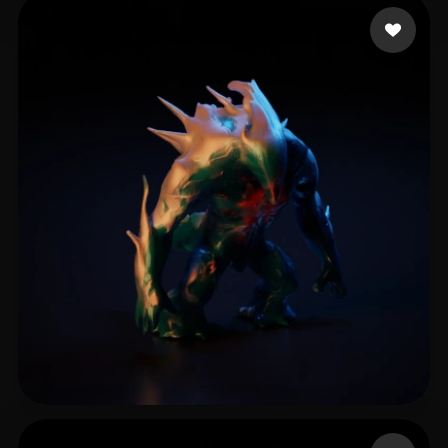
RubyWolf
8 curtidas
Protasevich Nikolaj
9 curtidas