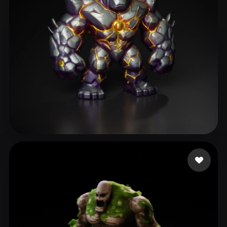
NBowdenBMT
195 curtidas