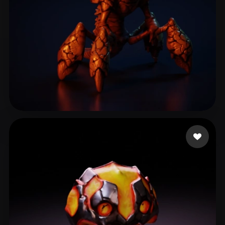
pankratov vladimir
102 curtidas