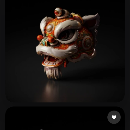
ComfyUI
21
Estilos
Abstract
Anime
Cartoon
Cel-Shaded
Fantasy
Flat
Gothic
Hand-Painted
Industrial
Isometric
Low Poly
Medieval
Minimalist
Modern
Organic
Photorealistic
Pixel Art
Realistic
Retro
Stylized
Voxel
LJJ0103
102 curtidas