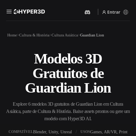
Entrar
Produtos
Home
Cultura & História
Cultura Asiática
Guardian Lion
Recursos
Rodin
ChatAvatar
API
Modelos 3D
Imagem Para 3D
Texto Para 3D
Preços
Envie uma imagem e receba
Do prompt de texto ao objeto
Gratuitos de
um objeto 3D na hora.
3D — na hora.
Recursos
Gerador De Imagens IA
Gerador De Vídeo IA
Guardian Lion
Gere visuais de alta qualidade
Crie vídeos a partir de texto
a partir de um prompt
ou imagens com IA.
simples.
Comunidade
Explore 6 modelos 3D gratuitos de Guardian Lion em Cultura
API
Asiática, parte de Cultura & História. Baixe assets prontos ou gere um
Integre nossa IA criativa ao
seu app ou fluxo de trabalho.
modelo com Hyper3D AI.
História
Pesquisa
Blog
OmniCraft
Blender, Unity, Unreal
Games, AR/VR, Print
COMPATÍVEL
USOS