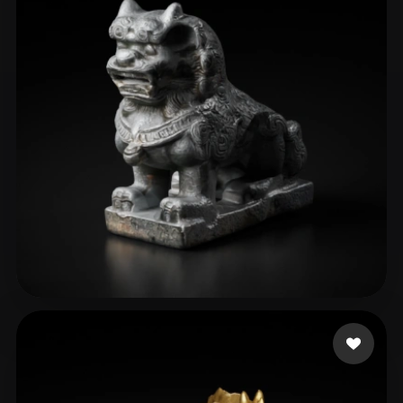
wei shuo
27 curtidas