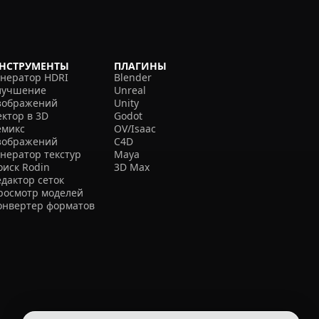
НСТРУМЕНТЫ
ПЛАГИНЫ
енератор HDRI
Blender
лучшение
Unreal
зображений
Unity
ектор в 3D
Godot
емикс
OV/Isaac
зображений
C4D
енератор текстур
Maya
оиск Rodin
3D Max
едактор сеток
росмотр моделей
онвертер форматов