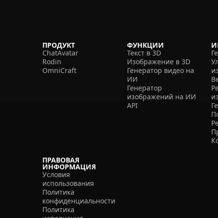
ПРОДУКТ
ФУНКЦИИ
И
ChatAvatar
Текст в 3D
Г
Rodin
Изображение в 3D
У
OmniCraft
Генератор видео на
и
ИИ
В
Генератор
Р
изображений на ИИ
и
API
Г
П
Р
П
К
ПРАВОВАЯ
ИНФОРМАЦИЯ
Условия
использования
Политика
конфиденциальности
Политика