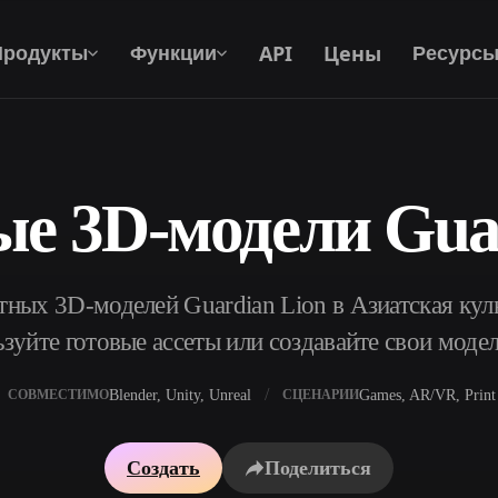
API
Цены
Продукты
Функции
Ресурс
е 3D-модели Gua
Текст В 3D
От текстового запроса к 3D-объекту —
мгновенно.
ных 3D-моделей Guardian Lion в Азиатская куль
API
Встройте наш креативный ИИ в своё
зуйте готовые ассеты или создавайте свои моде
приложение или рабочий процесс.
Blender, Unity, Unreal
Games, AR/VR, Print
СОВМЕСТИМО
СЦЕНАРИИ
р AI-текстур
Поисковик 3D-моделей
Создать
Поделиться
ор AI HDRI
Конвертер SVG в 3D