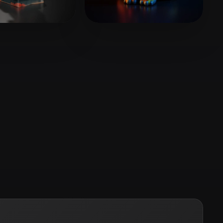
Stylized
Voxel
e Chen
8 лайков
PANGLINGYING
7 лайков