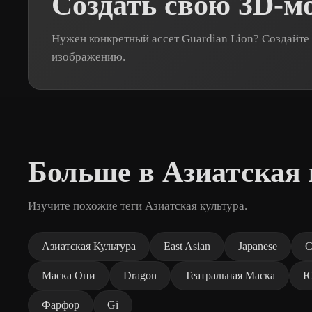
Создать свою 3D-мо
Нужен конкретный ассет Guardian Lion? Создайте 
изображению.
Больше в Азиатская 
Изучите похожие теги Азиатская культура.
Азиатская Культура
East Asian
Japanese
C
Маска Они
Dragon
Театральная Маска
Ю
Фарфор
Gi