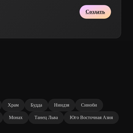
Создать
Храм
Будда
Ниндзя
Синоби
Монах
Танец Льва
Юго Восточная Азия