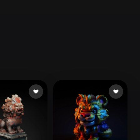
Automotive
Design
Character
Design
21
Flat
Gothic
Minimalist
Modern