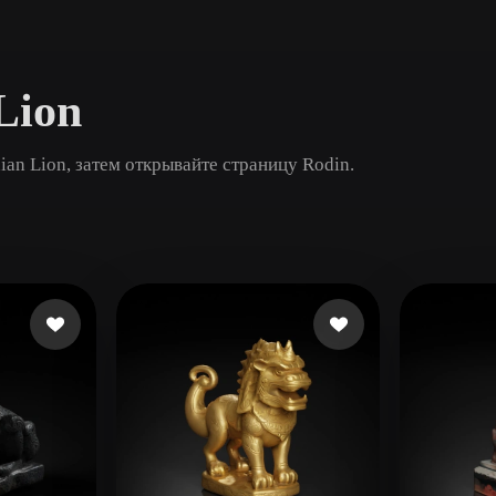
Game
n
Development
Lion
ce
VR/AR
Mechanical
an Lion, затем открывайте страницу Rodin.
Engineering
ot
Maya
3DS Max
ComfyUI
oon
Cel-Shaded
Fantasy
tric
Low Poly
Medieval