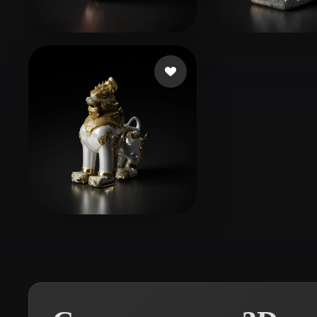
Organic
Photorealistic
Pixel
LJJ0103
102 лайков
wei shuo
27 лай
Oo zaw min
10 лайков