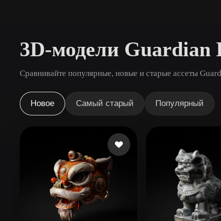
Сценарии Использования
3D Printing
Animatio
3D-модели Guardian 
NFT Creation
E-commer
Jewelry
Metaverse
Сравнивайте популярные, новые и старые ассеты Guardi
Design
Плагины
Новое
Самый старый
Популярный
Blender
Unity
Unreal
God
Стили
Abstract
Anime
Cart
Hand-Painted
Industrial
Isome