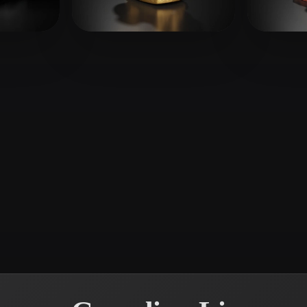
 Art
Realistic
Retro
ков
Alemba Alemba
33 лайков
Uncl