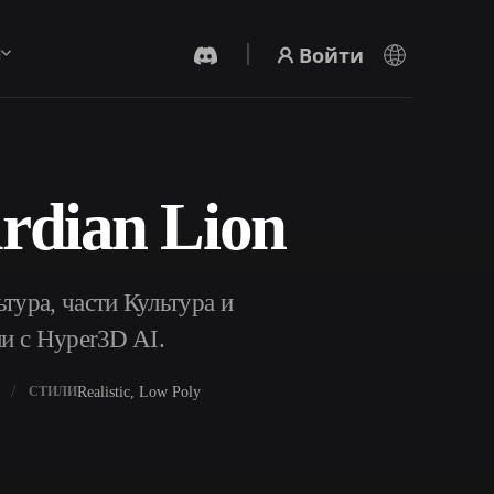
Войти
ы
rdian Lion
AI-Видеогенератор
Создавайте видео из текста или
изображений с помощью ИИ.
тура, части Культура и
ли с Hyper3D AI.
Realistic, Low Poly
СТИЛИ
Редактор 3D-мешей