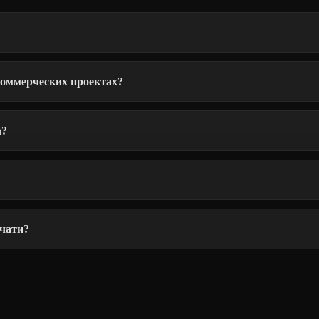
коммерческих проектах?
n?
ечати?