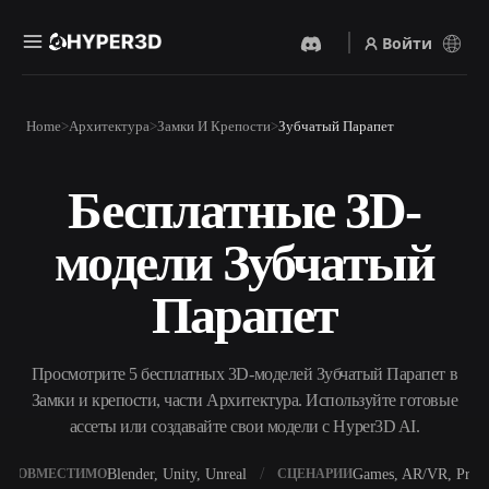
Войти
Продукты
Home
Архитектура
Замки И Крепости
Зубчатый Парапет
Функции
Rodin
ChatAvatar
API
Бесплатные 3D-
Изображение В 3D
Текст В 3D
Цены
Загрузите изображение и
От текстового запроса к 3D-
получите 3D-объект
модели Зубчатый
объекту — мгновенно.
мгновенно.
Ресурсы
AI-Видеогенератор
AI-Генератор Изображений
Парапет
Создавайте видео из текста
Генерируйте
или изображений с
высококачественные визуал
помощью ИИ.
по простому запросу.
Сообщество
Просмотрите 5 бесплатных 3D-моделей Зубчатый Парапет в
API
Замки и крепости, части Архитектура. Используйте готовые
Встройте наш креативный
ИИ в своё приложение или
ассеты или создавайте свои модели с Hyper3D AI.
История
Исследования
Блог
рабочий процесс.
OmniCraft
Blender, Unity, Unreal
Games, AR/VR, Print
СОВМЕСТИМО
СЦЕНАРИИ