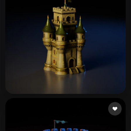
ComfyUI
21
Стили
Abstract
Anime
Cartoon
Cel-Shaded
Fantasy
Flat
Gothic
Hand-Painted
Industrial
Isometric
Low Poly
Medieval
Minimalist
Modern
Organic
Photorealistic
Pixel Art
Realistic
Retro
Stylized
Vieira Thaylor
83 лайков
Voxel