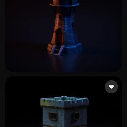
Lord Surios
12 лайков