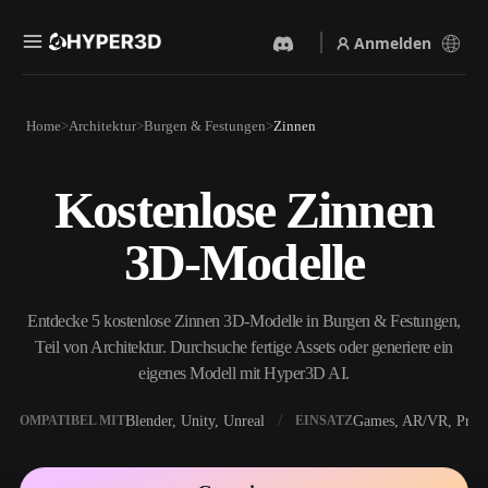
Anmelden
Produkte
Home
Architektur
Burgen & Festungen
Zinnen
Funktionen
Rodin
ChatAvatar
API
Kostenlose Zinnen
Bild Zu 3D
Text Zu 3D
Preise
Bild hochladen, sofort ein
Vom Text-Prompt zum 3D-
3D-Modelle
3D-Objekt erhalten.
Objekt — im Handumdrehen.
Ressourcen
KI-Bildgenerator
KI-Videogenerator
Generiere hochwertige
Erstelle Videos aus Text oder
Entdecke 5 kostenlose Zinnen 3D-Modelle in Burgen & Festungen,
Visuals aus einem einfachen
Bildern mit KI.
Prompt.
Teil von Architektur. Durchsuche fertige Assets oder generiere ein
Community
eigenes Modell mit Hyper3D AI.
API
Binde unsere kreative KI in
deine App oder deinen
Blender, Unity, Unreal
Games, AR/VR, Print
KOMPATIBEL MIT
EINSATZ
Story
Forschung
Blog
Workflow ein.
OmniCraft