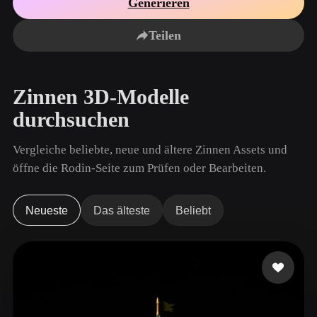
Generieren
Anwendungsfälle
KI-Bild-Remix
KI-HDRI-Generator
3D-Mesh-Editor
3D Printing
Animation
Teilen
KI-Bildverbesserer
3D-Modellsuchmaschine
Game
Automotive
KI-Texturengenerator
SVG-zu-3D-Konverter
Development
Design
Zinnen 3D-Modelle
NFT Creation
E-commerce
durchsuchen
Character
VR/AR
Design
Vergleiche beliebte, neue und ältere Zinnen Assets und
Metaverse
Jewelry Design
öffne die Rodin-Seite zum Prüfen oder Bearbeiten.
Mechanical
Engineering
Neueste
Das älteste
Beliebt
Plug-Ins
Blender
Unity
Unreal
Godot
Maya
3DS Max