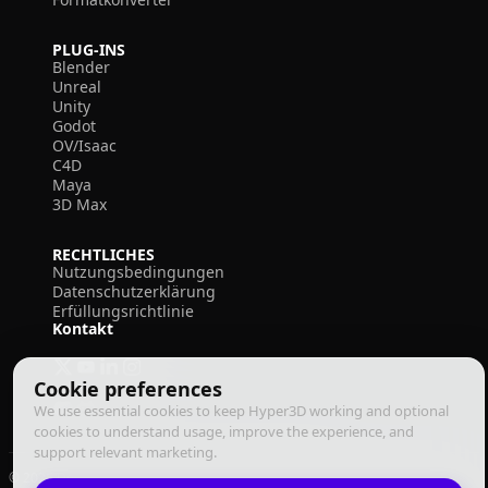
PLUG-INS
Blender
Unreal
Unity
Godot
OV/Isaac
C4D
Maya
3D Max
RECHTLICHES
Nutzungsbedingungen
Datenschutzerklärung
Erfüllungsrichtlinie
Kontakt
Cookie preferences
We use essential cookies to keep Hyper3D working and optional
cookies to understand usage, improve the experience, and
support relevant marketing.
© 2026 Deemos Corporation. Alle Rechte vorbehalten