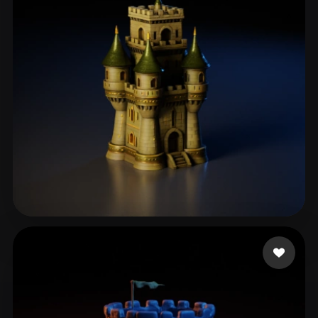
ComfyUI
21
Stile
Abstract
Anime
Cartoon
Cel-Shaded
Fantasy
Flat
Gothic
Hand-Painted
Industrial
Isometric
Low Poly
Medieval
Minimalist
Modern
Organic
Photorealistic
Pixel Art
Realistic
Retro
Stylized
Vieira Thaylor
83 Likes
Voxel