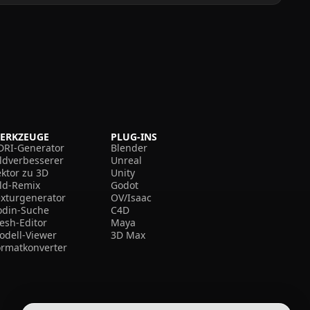
ERKZEUGE
PLUG-INS
DRI-Generator
Blender
ildverbesserer
Unreal
ektor zu 3D
Unity
ild-Remix
Godot
exturgenerator
OV/Isaac
odin-Suche
C4D
esh-Editor
Maya
odell-Viewer
3D Max
ormatkonverter