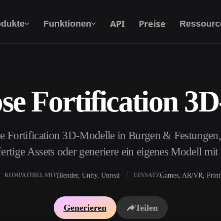
API
Preise
odukte
Funktionen
Ressourc
se Fortification 3
Text Zu 3D
Vom Text-Prompt zum 3D-Objekt — im
Handumdrehen.
e Fortification 3D-Modelle in Burgen & Festungen, 
API
Binde unsere kreative KI in deine App oder
ertige Assets oder generiere ein eigenes Modell mi
deinen Workflow ein.
Blender, Unity, Unreal
Games, AR/VR, Print
KOMPATIBEL MIT
EINSATZ
erator
3D-Modellsuchmaschine
Generieren
Teilen
ator
SVG-zu-3D-Konverter