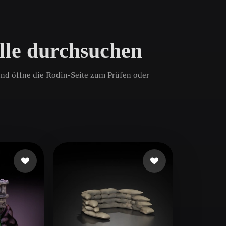
Game
n
Development
lle durchsuchen
ce
VR/AR
Mechanical
 und öffne die Rodin-Seite zum Prüfen oder
Engineering
ot
Maya
3DS Max
ComfyUI
oon
Cel-Shaded
Fantasy
tric
Low Poly
Medieval