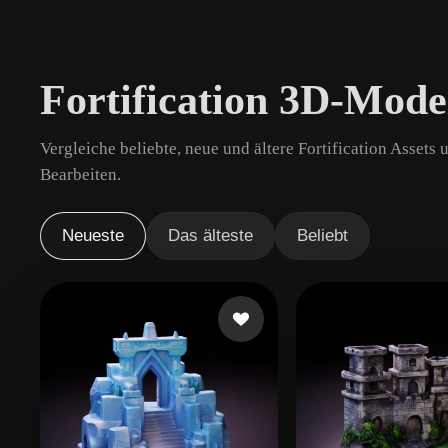
Anwendungsfälle
3D Printing
Animatio
Fortification 3D-Mode
NFT Creation
E-commer
Jewelry
Metaverse
Vergleiche beliebte, neue und ältere Fortification Assets
Design
Bearbeiten.
Plug-Ins
Neueste
Das älteste
Beliebt
Blender
Unity
Unreal
God
Stile
Abstract
Anime
Cart
Hand-Painted
Industrial
Isome