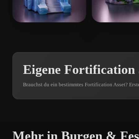
Organic
Photorealistic
Pixel
Paul
121 Likes
DarwinDOSS
1
Eigene Fortificatio
Brauchst du ein bestimmtes Fortification Asset? Ers
Mehr in Burgen & Fe