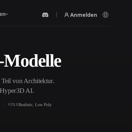
Anmelden
en
D-Modelle
KI-Videogenerator
Erstelle Videos aus Text oder Bildern mit KI.
Teil von Architektur.
t Hyper3D AI.
Realistic, Low Poly
STILE
3D-Mesh-Editor