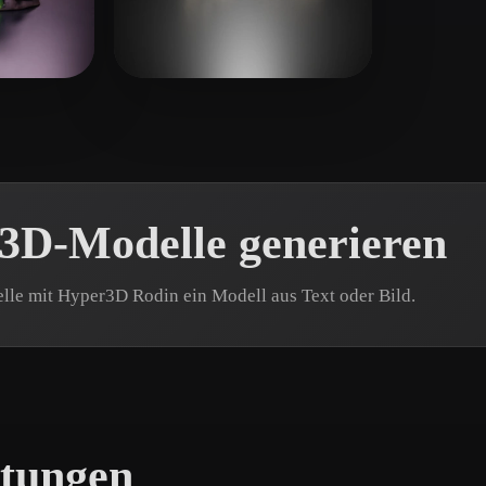
 Art
Realistic
Retro
尸 王
6 Likes
17 Likes
n 3D-Modelle generieren
telle mit Hyper3D Rodin ein Modell aus Text oder Bild.
stungen