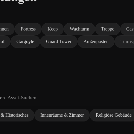
nnen
Fortress
Keep
Wachturm
Treppe
Cas
hof
Gargoyle
Guard Tower
Außenposten
Turmsp
tere Asset-Suchen.
& Historisches
Innenräume & Zimmer
Religiöse Gebäude