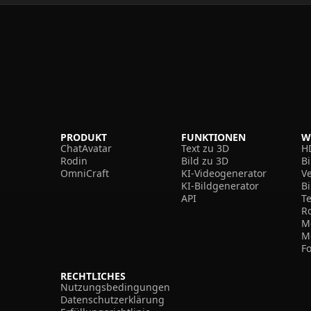
PRODUKT
FUNKTIONEN
W
ChatAvatar
Text zu 3D
H
Rodin
Bild zu 3D
B
OmniCraft
KI-Videogenerator
V
KI-Bildgenerator
B
API
T
R
M
M
F
RECHTLICHES
Nutzungsbedingungen
Datenschutzerklärung