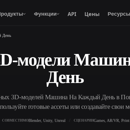
API
Цены
Продукты
Функции
Ресурс
й День
3D-модели Маши
Текст В 3D
От текстового запроса к 3D-объекту —
мгновенно.
День
API
Встройте наш креативный ИИ в своё
приложение или рабочий процесс.
тных 3D-моделей Машина На Каждый День в Пов
пользуйте готовые ассеты или создавайте свои 
р AI-текстур
Поисковик 3D-моделей
Blender, Unity, Unreal
Games, AR/VR, Print
СОВМЕСТИМО
СЦЕНАРИИ
ор AI HDRI
Конвертер SVG в 3D