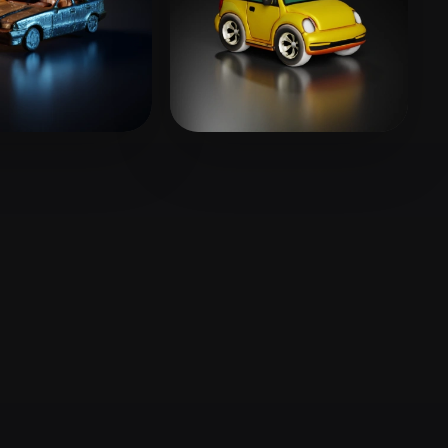
Stylized
Voxel
1521082
47 лайков
Habe He
16 лайков