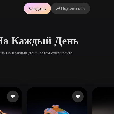
Создать
Поделиться
Game
n
Development
ce
VR/AR
Mechanical
На Каждый День
Engineering
на На Каждый День, затем открывайте
ot
Maya
3DS Max
ComfyUI
oon
Cel-Shaded
Fantasy
tric
Low Poly
Medieval