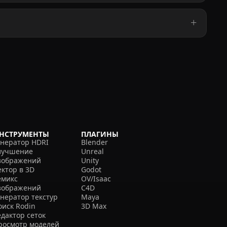
НСТРУМЕНТЫ
ПЛАГИНЫ
енератор HDRI
Blender
лучшение
Unreal
зображений
Unity
ектор в 3D
Godot
емикс
OV/Isaac
зображений
C4D
енератор текстур
Maya
оиск Rodin
3D Max
едактор сеток
росмотр моделей