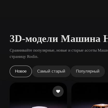
Сценарии Использования
3D Printing
Animatio
NFT Creation
E-commer
Jewelry
Metaverse
3D-модели Машина 
Design
Плагины
Сравнивайте популярные, новые и старые ассеты Маши
страницу Rodin.
Blender
Unity
Unreal
God
Новое
Самый старый
Популярный
Стили
Abstract
Anime
Cart
Hand-Painted
Industrial
Isome