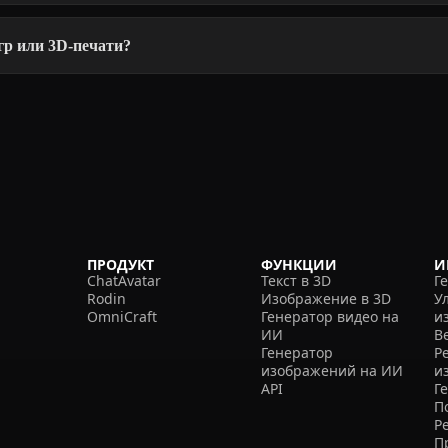
р или 3D-печати?
ПРОДУКТ
ФУНКЦИИ
И
ChatAvatar
Текст в 3D
Г
Rodin
Изображение в 3D
У
OmniCraft
Генератор видео на
и
ИИ
В
Генератор
Р
изображений на ИИ
и
API
Г
П
Р
П