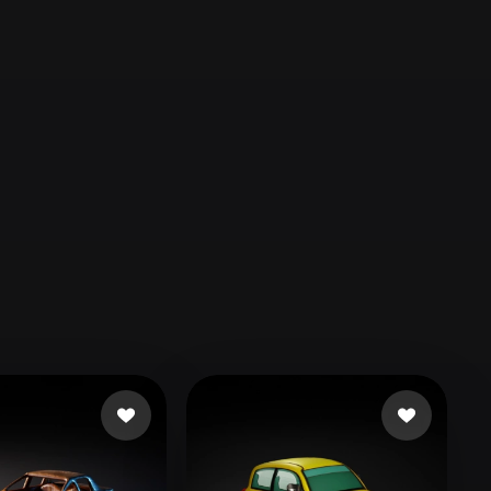
Automotive
Design
Character
Design
21
Flat
Gothic
Minimalist
Modern