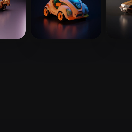
 Art
Realistic
Retro
144 лайков
suratam12
22 лайков
clear