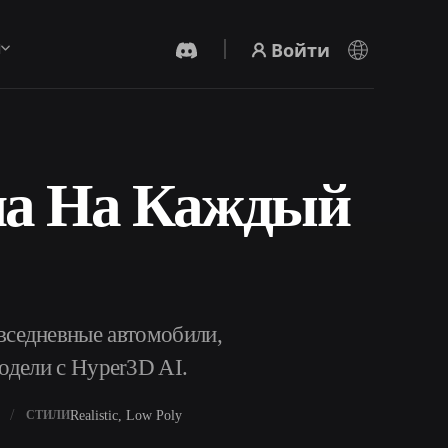
Войти
ы
на На Каждый
AI-Видеогенератор
Создавайте видео из текста или
изображений с помощью ИИ.
седневные автомобили,
модели с Hyper3D AI.
Редактор 3D-мешей
Realistic, Low Poly
СТИЛИ