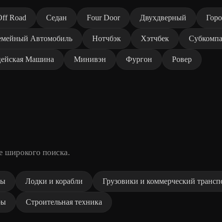
Off Road
Седан
Four Door
Двухдверный
Горо
емейный Автомобиль
Нотчбэк
Хэтчбек
Субкомпа
ейская Машина
Минивэн
Фургон
Ровер
е широкого поиска.
ды
Лодки и корабли
Грузовики и коммерческий трансп
ры
Строительная техника