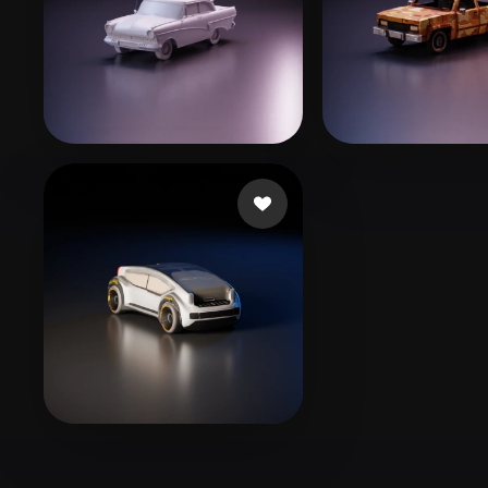
Organic
Photorealistic
Pixel
cxz
140 лайков
Lawrence Kyle
🖥️💻🐍🎨🔍🖌️
4 лайков