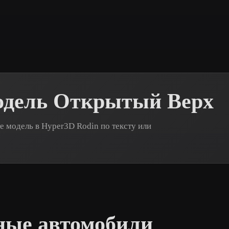
 Art
Realistic
Retro
одель Открытый Верх
 модель в Hyper3D Rodin по тексту или
ные автомобили