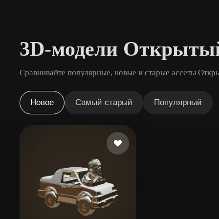
Сценарии Использования
3D Printing
Animatio
3D-модели Открыты
NFT Creation
E-commer
Jewelry
Metaverse
Сравнивайте популярные, новые и старые ассеты Откры
Design
Плагины
Новое
Самый старый
Популярный
Blender
Unity
Unreal
God
Стили
Abstract
Anime
Cart
Hand-Painted
Industrial
Isome