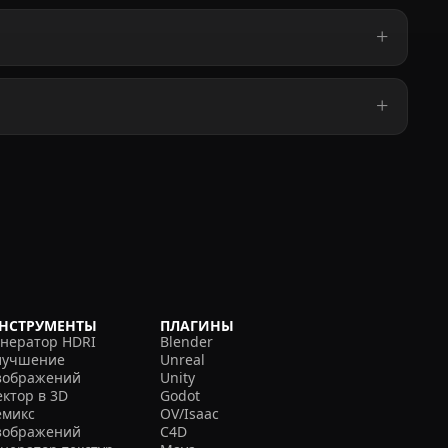
НСТРУМЕНТЫ
ПЛАГИНЫ
енератор HDRI
Blender
лучшение
Unreal
зображений
Unity
ектор в 3D
Godot
емикс
OV/Isaac
зображений
C4D