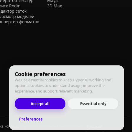
енератор текстур
Maya
оиск Rodin
3D Max
едактор сеток
росмотр моделей
онвертер форматов
Cookie preferences
We use essential cookies to keep Hyper3D working and
optional cookies to understand usage, improve the
experience, and support relevant marketing.
Accept all
Essential only
Preferences
Русский
ка конфиденциальности
Политика исполнения