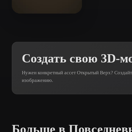
Organic
Photorealistic
Pixel
pookiefoof
4 лайков
Создать свою 3D-м
Нужен конкретный ассет Открытый Верх? Создайте
изображению.
Больше в Повседнев