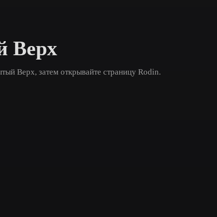
Game
n
Development
й Верх
ce
VR/AR
Mechanical
тый Верх, затем открывайте страницу Rodin.
Engineering
ot
Maya
3DS Max
ComfyUI
oon
Cel-Shaded
Fantasy
tric
Low Poly
Medieval