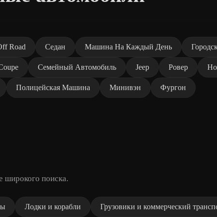
Off Road
Седан
Машина На Каждый День
Городс
Coupe
Семейный Автомобиль
Jeep
Ровер
Но
Полицейская Машина
Минивэн
Фургон
е широкого поиска.
ды
Лодки и корабли
Грузовики и коммерческий трансп