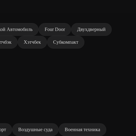
кой Автомобиль
Four Door
Двухдверный
тчбэк
Хэтчбек
Субкомпакт
орт
Воздушные суда
Военная техника