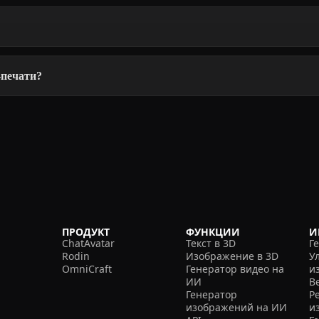
-печати?
ПРОДУКТ
ФУНКЦИИ
И
ChatAvatar
Текст в 3D
Г
Rodin
Изображение в 3D
У
OmniCraft
Генератор видео на
и
ИИ
В
Генератор
Р
изображений на ИИ
и