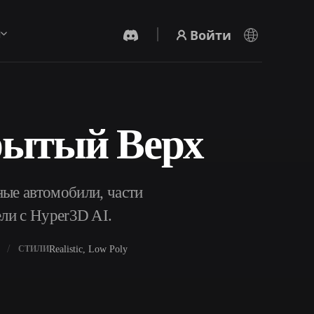
Войти
ы
рытый Верх
AI-Видеогенератор
Создавайте видео из текста или
изображений с помощью ИИ.
ые автомобили, части
ели с Hyper3D AI.
Realistic, Low Poly
СТИЛИ
Редактор 3D-мешей