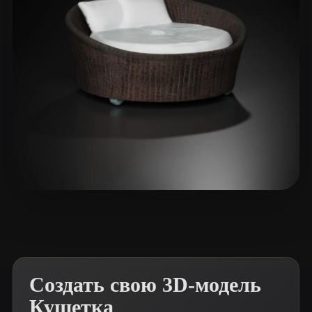
ComfyUI
21
Стили
Abstract
Anime
Cartoon
Cel-Shaded
Fantasy
Flat
Gothic
Hand-Painted
Industrial
Isometric
Low Poly
Medieval
Minimalist
Modern
Organic
Photorealistic
Hasan Shehab Sohidul
38 лайков
Pixel Art
Realistic
Retro
Stylized
Voxel
Создать свою 3D-модель
Кушетка