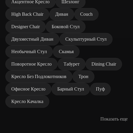
Акцентное Кресло
Шезлонг
High Back Chair
Диван
Couch
Designer Chair
Боковой Стул
Двухместный Диван
Скульптурный Стул
Необычный Стул
Скамья
Поворотное Кресло
Табурет
Dining Chair
Кресло Без Подлокотников
Трон
Офисное Кресло
Барный Стул
Пуф
Кресло Качалка
Показать еще