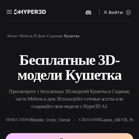
Войти
Продукты
Home
Мебель И Дом
Сиденья
Кушетка
Функции
Rodin
ChatAvatar
API
Бесплатные 3D-
Изображение В 3D
Текст В 3D
Цены
Загрузите изображение и
От текстового запроса к 3D-
получите 3D-объект
модели Кушетка
объекту — мгновенно.
мгновенно.
Ресурсы
AI-Видеогенератор
AI-Генератор Изображений
Создавайте видео из текста
Генерируйте
Просмотрите 1 бесплатных 3D-моделей Кушетка в Сиденья,
или изображений с
высококачественные визуал
помощью ИИ.
по простому запросу.
части Мебель и дом. Используйте готовые ассеты или
Сообщество
создавайте свои модели с Hyper3D AI.
API
Встройте наш креативный
ИИ в своё приложение или
Blender, Unity, Unreal
Games, AR/VR, Print
СОВМЕСТИМО
СЦЕНАРИИ
История
Исследования
Блог
рабочий процесс.
OmniCraft