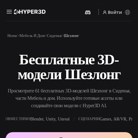
Войти
Продукты
Home
Мебель И Дом
Сиденья
Шезлонг
Функции
Rodin
ChatAvatar
API
Бесплатные 3D-
Изображение В 3D
Текст В 3D
Цены
Загрузите изображение и
От текстового запроса к 3D-
получите 3D-объект
модели Шезлонг
объекту — мгновенно.
мгновенно.
Ресурсы
AI-Видеогенератор
AI-Генератор Изображений
Создавайте видео из текста
Генерируйте
Просмотрите 61 бесплатных 3D-моделей Шезлонг в Сиденья,
или изображений с
высококачественные визуал
помощью ИИ.
по простому запросу.
части Мебель и дом. Используйте готовые ассеты или
Сообщество
создавайте свои модели с Hyper3D AI.
API
Встройте наш креативный
ИИ в своё приложение или
Blender, Unity, Unreal
Games, AR/VR, Print
СОВМЕСТИМО
СЦЕНАРИИ
История
Исследования
Блог
рабочий процесс.
OmniCraft