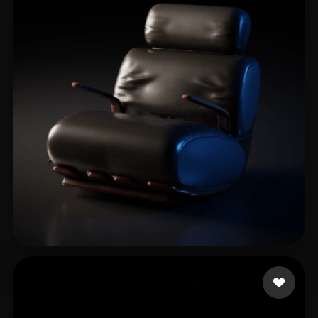
qq15987123
23 лайков