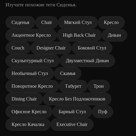
Изучите похожие теги Сиденья.
Сиденья
Chair
Мягкий Стул
Кресло
Акцентное Кресло
High Back Chair
Диван
Couch
Designer Chair
Боковой Стул
Скульптурный Стул
Двухместный Диван
Необычный Стул
Скамья
Поворотное Кресло
Табурет
Трон
Dining Chair
Кресло Без Подлокотников
Офисное Кресло
Барный Стул
Пуф
Кресло Качалка
Executive Chair