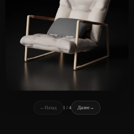
lovejhip
46 лайков
←
Назад
1 / 4
Далее
→