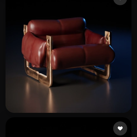
汪 熙研
29 лайков