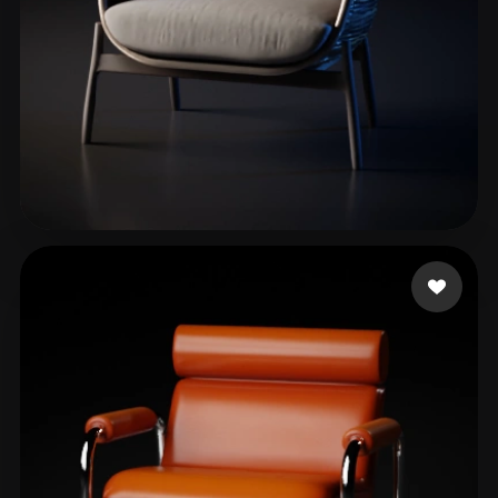
López Ulises
224 лайков