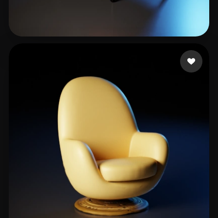
405382799@qq。com
115 лайков