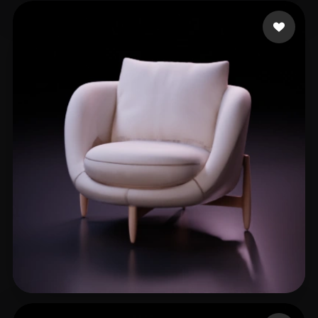
LMP
58 лайков
nacix53193
107 лайков