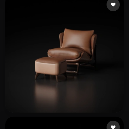
wuzhi
39 лайков