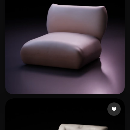
大河
42 лайков