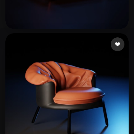
PinjiaChen
159 лайков