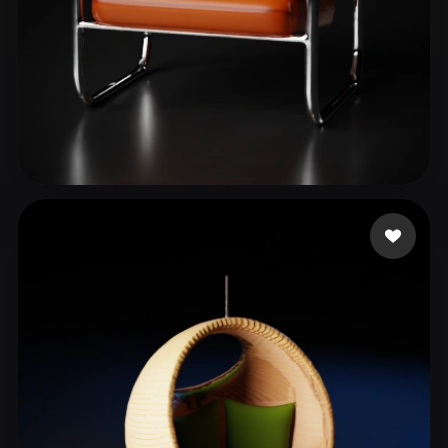
kim jaehyun
181 лайков