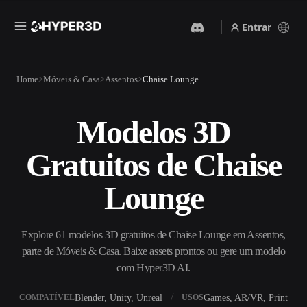
Entrar
Produtos
Home
Móveis & Casa
Assentos
Chaise Lounge
Recursos
Rodin
ChatAvatar
API
Modelos 3D
Imagem Para 3D
Texto Para 3D
Preços
Envie uma imagem e receba
Do prompt de texto ao objeto
Gratuitos de Chaise
um objeto 3D na hora.
3D — na hora.
Recursos
Gerador De Imagens IA
Gerador De Vídeo IA
Lounge
Gere visuais de alta qualidade
Crie vídeos a partir de texto
a partir de um prompt
ou imagens com IA.
simples.
Comunidade
Explore 61 modelos 3D gratuitos de Chaise Lounge em Assentos,
API
parte de Móveis & Casa. Baixe assets prontos ou gere um modelo
Integre nossa IA criativa ao
seu app ou fluxo de trabalho.
com Hyper3D AI.
História
Pesquisa
Blog
OmniCraft
Blender, Unity, Unreal
Games, AR/VR, Print
COMPATÍVEL
USOS