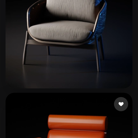
López Ulises
224 curtidas