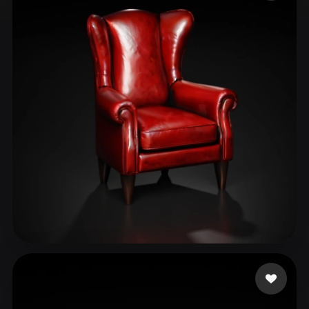
ComfyUI
21
Estilos
Abstract
Anime
Cartoon
Cel-Shaded
Fantasy
Flat
Gothic
Hand-Painted
Industrial
Isometric
Low Poly
Medieval
Minimalist
Modern
Organic
Photorealistic
Pixel Art
Realistic
Retro
Stylized
Voxel
Shcherba Elena
106 curtidas