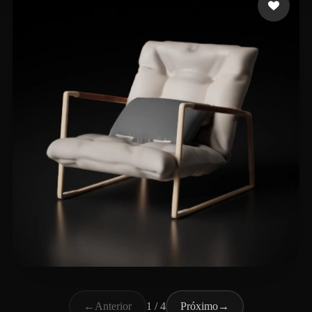
lovejhip
46 curtidas
←
Anterior
1 / 4
Próximo
→