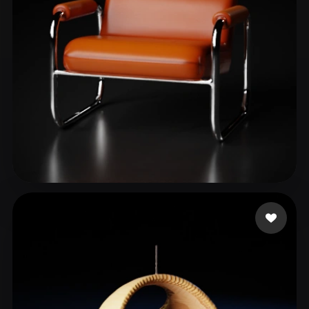
kim jaehyun
181 curtidas