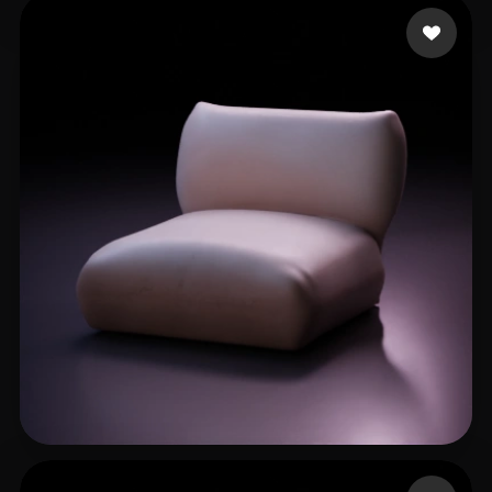
qq15987123
23 curtidas
大河
42 curtidas