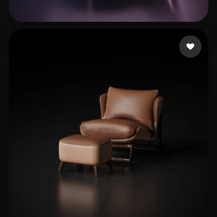
nacix53193
107 curtidas