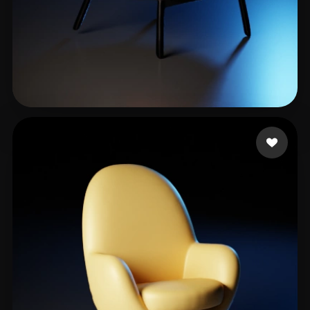
405382799@qq。com
115 curtidas