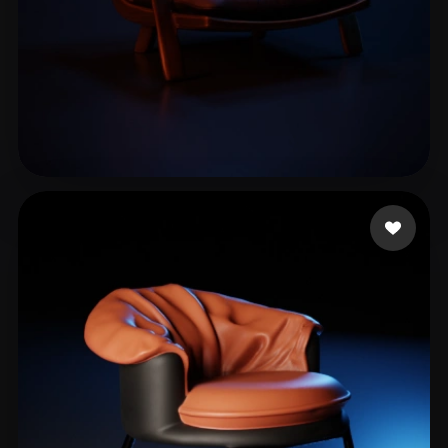
PinjiaChen
159 curtidas