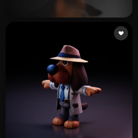
박 준우
125 лайков