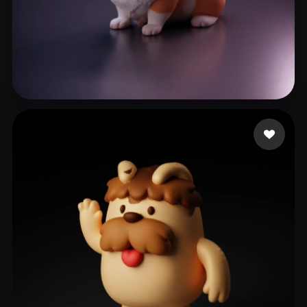
爱动特闹
268 лайков