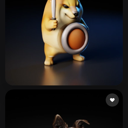
sfbbns10k
129 лайков