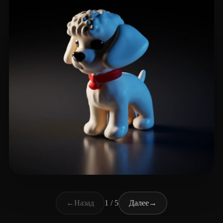
Techs System
32 лайков
←
Назад
1 / 5
Далее
→