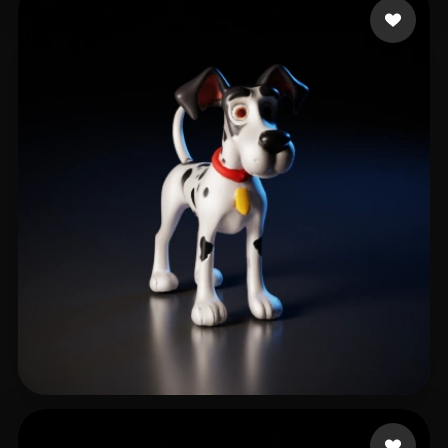
Nguyen Xuan Duc
14 лайков
macja
57 лайков