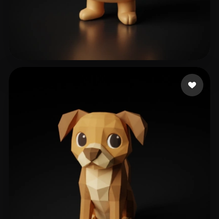
worlds dine
155 лайков