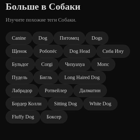
Больше в Собаки
Изучите похожие теги Собаки.
Canine
Dog
Питомец
Dogs
Щенок
Робопёс
Dog Head
Сиба Ину
Бульдог
Corgi
Чихуахуа
Мопс
Пудель
Бигль
Long Haired Dog
Лабрадор
Ротвейлер
Далматин
Бордер Колли
Sitting Dog
White Dog
Fluffy Dog
Боксер