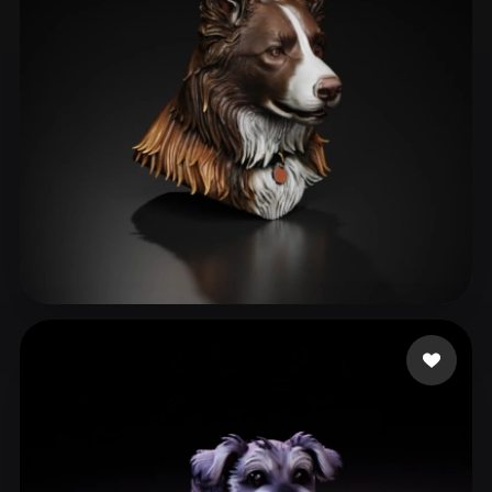
Hudson David
80 лайков