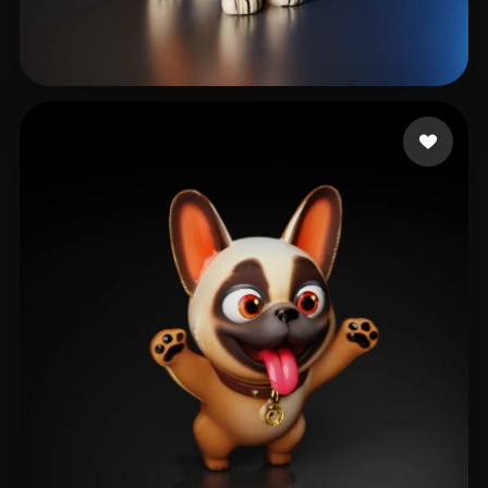
degtjykjrtyh
111 лайков