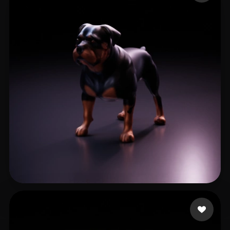
Gomeceria Denverking
51 Likes