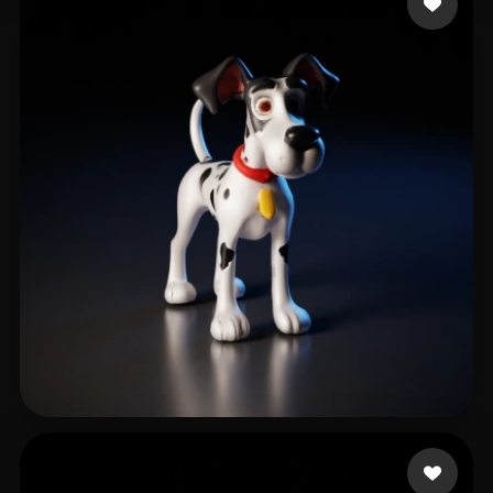
macja
57 Likes