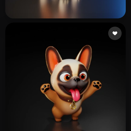
degtjykjrtyh
111 Likes