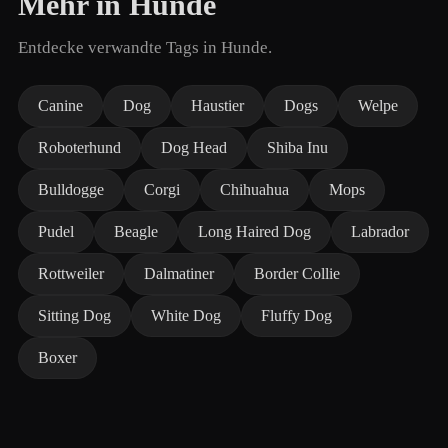
Mehr in Hunde
Entdecke verwandte Tags in Hunde.
Canine
Dog
Haustier
Dogs
Welpe
Roboterhund
Dog Head
Shiba Inu
Bulldogge
Corgi
Chihuahua
Mops
Pudel
Beagle
Long Haired Dog
Labrador
Rottweiler
Dalmatiner
Border Collie
Sitting Dog
White Dog
Fluffy Dog
Boxer