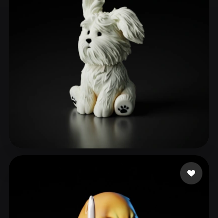
ComfyUI
21
Stile
Abstract
Anime
Cartoon
Cel-Shaded
Fantasy
Flat
Gothic
Hand-Painted
Industrial
Isometric
Low Poly
Medieval
Minimalist
Modern
Organic
Photorealistic
Pixel Art
Realistic
Retro
Stylized
mengke 1516
13 Likes
Voxel