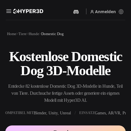
Anmelden
Produkte
Home
Tiere
Hunde
Domestic Dog
Funktionen
Rodin
ChatAvatar
API
Kostenlose Domestic
Bild Zu 3D
Text Zu 3D
Preise
Bild hochladen, sofort ein
Vom Text-Prompt zum 3D-
Dog 3D-Modelle
3D-Objekt erhalten.
Objekt — im Handumdrehen.
Ressourcen
KI-Bildgenerator
KI-Videogenerator
Generiere hochwertige
Erstelle Videos aus Text oder
Entdecke 82 kostenlose Domestic Dog 3D-Modelle in Hunde, Teil
Visuals aus einem einfachen
Bildern mit KI.
Prompt.
von Tiere. Durchsuche fertige Assets oder generiere ein eigenes
Community
Modell mit Hyper3D AI.
API
Binde unsere kreative KI in
deine App oder deinen
Blender, Unity, Unreal
Games, AR/VR, Print
KOMPATIBEL MIT
EINSATZ
Story
Forschung
Blog
Workflow ein.
OmniCraft