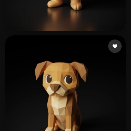
worlds dine
155 Likes