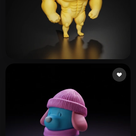
Dmitrieva Anastasiia
531 Likes