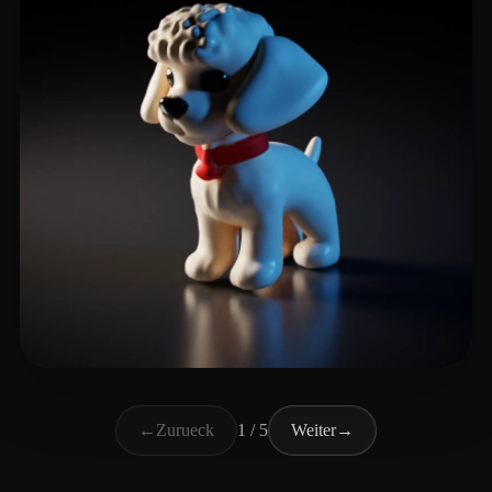
Techs System
32 Likes
←
Zurueck
1 / 5
Weiter
→