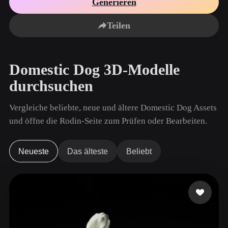
Generieren
Anwendungsfälle
KI-Bild-Remix
KI-HDRI-Generator
3D-Mesh-Editor
3D Printing
Animation
Teilen
KI-Bildverbesserer
3D-Modellsuchmaschine
Game
Automotive
KI-Texturengenerator
SVG-zu-3D-Konverter
Development
Design
Domestic Dog 3D-Modelle
NFT Creation
E-commerce
durchsuchen
Character
VR/AR
Design
Vergleiche beliebte, neue und ältere Domestic Dog Assets
Metaverse
Jewelry Design
und öffne die Rodin-Seite zum Prüfen oder Bearbeiten.
Mechanical
Engineering
Neueste
Das älteste
Beliebt
Plug-Ins
Blender
Unity
Unreal
Godot
Maya
3DS Max