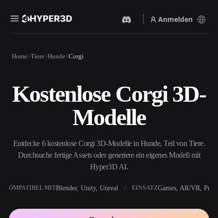
Anmelden
Produkte
Home
Tiere
Hunde
Corgi
Funktionen
Rodin
ChatAvatar
API
Kostenlose Corgi 3D-
Bild Zu 3D
Text Zu 3D
Preise
Bild hochladen, sofort ein
Vom Text-Prompt zum 3D-
Modelle
3D-Objekt erhalten.
Objekt — im Handumdrehen.
Ressourcen
KI-Bildgenerator
KI-Videogenerator
Generiere hochwertige
Erstelle Videos aus Text oder
Entdecke 6 kostenlose Corgi 3D-Modelle in Hunde, Teil von Tiere.
Visuals aus einem einfachen
Bildern mit KI.
Prompt.
Durchsuche fertige Assets oder generiere ein eigenes Modell mit
Community
Hyper3D AI.
API
Binde unsere kreative KI in
deine App oder deinen
Blender, Unity, Unreal
Games, AR/VR, Print
KOMPATIBEL MIT
EINSATZ
Story
Forschung
Blog
Workflow ein.
OmniCraft