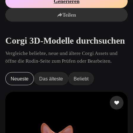
Generieren
Anwendungsfälle
KI-Bild-Remix
KI-HDRI-Generator
3D-Mesh-Editor
3D Printing
Animation
Teilen
KI-Bildverbesserer
3D-Modellsuchmaschine
Game
Automotive
KI-Texturengenerator
SVG-zu-3D-Konverter
Development
Design
Corgi 3D-Modelle durchsuchen
NFT Creation
E-commerce
Character
Vergleiche beliebte, neue und ältere Corgi Assets und
VR/AR
Design
öffne die Rodin-Seite zum Prüfen oder Bearbeiten.
Metaverse
Jewelry Design
Mechanical
Neueste
Das älteste
Beliebt
Engineering
Plug-Ins
Blender
Unity
Unreal
Godot
Maya
3DS Max