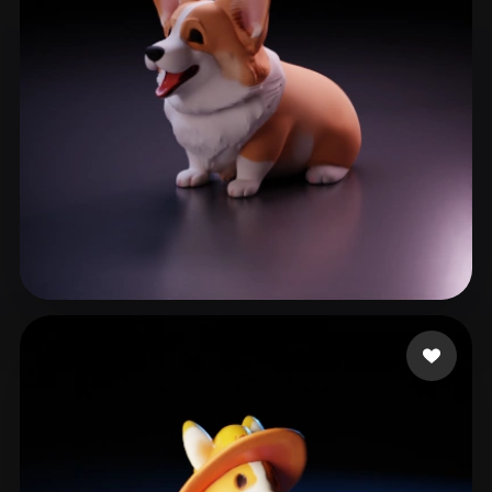
ComfyUI
21
Stile
Abstract
Anime
Cartoon
Cel-Shaded
Fantasy
Flat
Gothic
Hand-Painted
Industrial
Isometric
Low Poly
Medieval
Minimalist
Modern
Organic
Photorealistic
爱动特闹
268 Likes
Pixel Art
Realistic
Retro
Stylized
Voxel