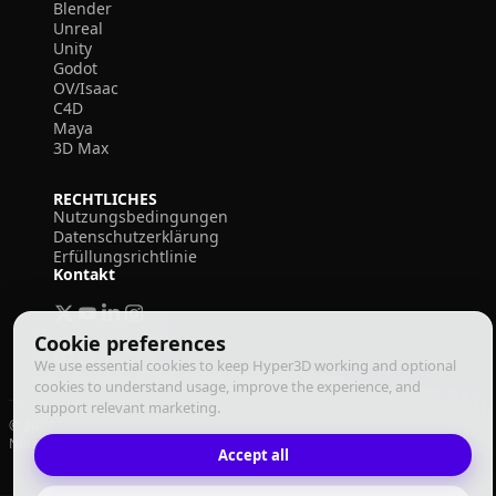
Blender
Unreal
Unity
Godot
OV/Isaac
C4D
Maya
3D Max
RECHTLICHES
Nutzungsbedingungen
Datenschutzerklärung
Erfüllungsrichtlinie
Kontakt
Cookie preferences
We use essential cookies to keep Hyper3D working and optional
cookies to understand usage, improve the experience, and
support relevant marketing.
© 2026 Deemos Corporation. Alle Rechte vorbehalten
Nutzungsbedingungen
Datenschutzrichtlinie
Erfüllungsrichtlinie
Deutsch
Accept all