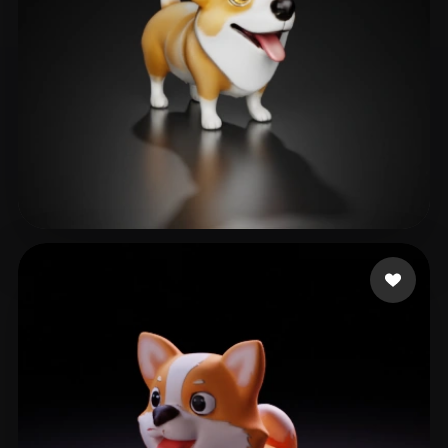
totoroo
43 Likes