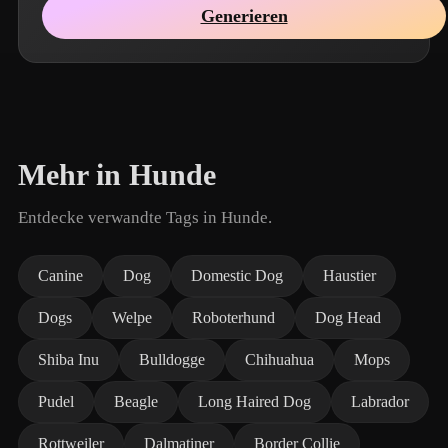
Generieren
Mehr in Hunde
Entdecke verwandte Tags in Hunde.
Canine
Dog
Domestic Dog
Haustier
Dogs
Welpe
Roboterhund
Dog Head
Shiba Inu
Bulldogge
Chihuahua
Mops
Pudel
Beagle
Long Haired Dog
Labrador
Rottweiler
Dalmatiner
Border Collie