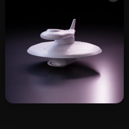
john_jiang
2 лайков