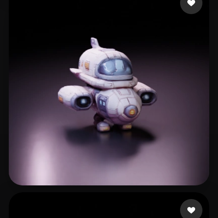
🖥️💻🐍🎨🔍🖌️
9 лайков