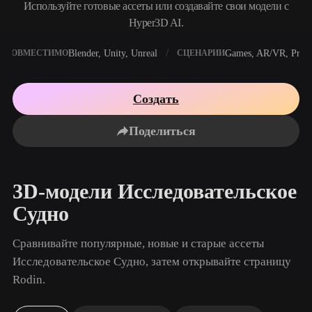
Сценарии Использования
Используйте готовые ассеты или создавайте свои модели с
AI-ремикс изображений
Генератор AI HDRI
Редактор 3D-мешей
Hyper3D AI.
3D Printing
Animation
AI-улучшение изображений
Поисковик 3D-моделей
Blender, Unity, Unreal
Games, AR/VR, Print
СОВМЕСТИМО
СЦЕНАРИИ
Game
Automotive
Генератор AI-текстур
Конвертер SVG в 3D
Development
Design
NFT Creation
E-commerce
Создать
Character
VR/AR
Поделиться
Design
Metaverse
Jewelry Design
Mechanical
3D-модели Исследовательское
Engineering
Судно
Плагины
Сравнивайте популярные, новые и старые ассеты
Blender
Unity
Unreal
Исследовательское Судно, затем открывайте страницу
Rodin.
Godot
Maya
3DS Max