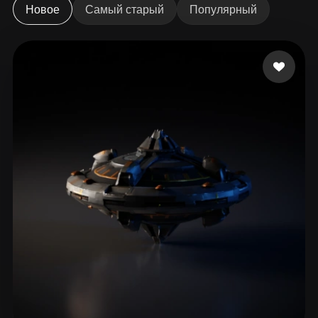
ComfyUI
Новое
Самый старый
Популярный
21
Стили
Abstract
Anime
Cartoon
Cel-Shaded
Fantasy
Flat
Gothic
Hand-Painted
Industrial
Isometric
Low Poly
Medieval
Minimalist
Modern
Organic
Photorealistic
Pixel Art
Realistic
Retro
Stylized
Voxel