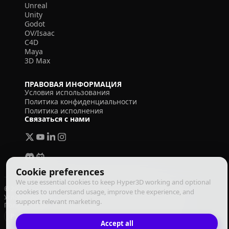
Unreal
Unity
Godot
OV/Isaac
C4D
Maya
3D Max
ПРАВОВАЯ ИНФОРМАЦИЯ
Условия использования
Политика конфиденциальности
Политика исполнения
Связаться с нами
Cookie preferences
We use essential cookies to keep Hyper3D working and optional
© 2026 Deemos Corporation. Все права защищены
cookies to understand usage, improve the experience, and
Условия использования
Политика конфиденциальности
support relevant marketing.
Политика исполнения
Русский
Accept all