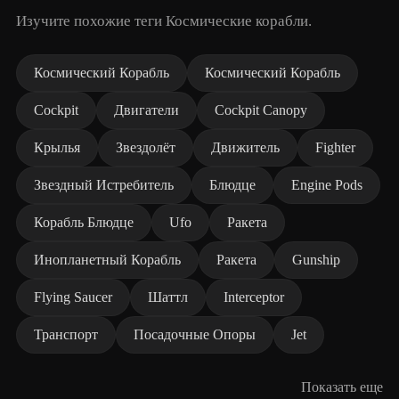
Изучите похожие теги Космические корабли.
Космический Корабль
Космический Корабль
Cockpit
Двигатели
Cockpit Canopy
Крылья
Звездолёт
Движитель
Fighter
Звездный Истребитель
Блюдце
Engine Pods
Корабль Блюдце
Ufo
Ракета
Инопланетный Корабль
Ракета
Gunship
Flying Saucer
Шаттл
Interceptor
Транспорт
Посадочные Опоры
Jet
Показать еще