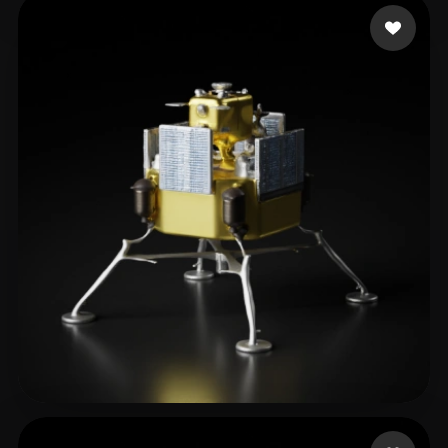
L20240506_1@163.com
20 лайков
eEhyQx
9 лайков