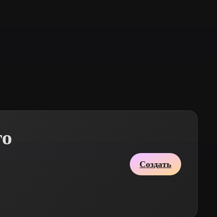
Stylized
Voxel
го
Создать