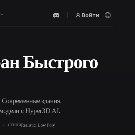
Войти
ы
ран Быстрого
AI-Видеогенератор
Создавайте видео из текста или
изображений с помощью ИИ.
 Современные здания,
 модели с Hyper3D AI.
Редактор 3D-мешей
Realistic, Low Poly
СТИЛИ