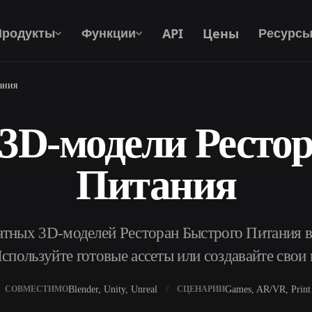
API
Цены
Продукты
Функции
Ресурс
ания
3D-модели Ресто
Текст В 3D
От текстового запроса к 3D-объекту —
мгновенно.
Питания
API
Встройте наш креативный ИИ в своё
приложение или рабочий процесс.
атных 3D-моделей Ресторан Быстрого Питания в
спользуйте готовые ассеты или создавайте свои
р AI-текстур
Поисковик 3D-моделей
Blender, Unity, Unreal
Games, AR/VR, Print
СОВМЕСТИМО
СЦЕНАРИИ
ор AI HDRI
Конвертер SVG в 3D