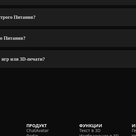
строго Питания?
го Питания?
 игр или 3D-печати?
ПРОДУКТ
ФУНКЦИИ
И
ChatAvatar
Текст в 3D
Г
Rodin
Изображение в 3D
У