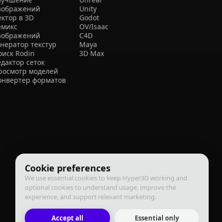
зображений
Unity
ектор в 3D
Godot
емикс
OV/Isaac
зображений
C4D
енератор текстур
Maya
оиск Rodin
3D Max
едактор сеток
росмотр моделей
онвертер форматов
Cookie preferences
We use essential cookies to keep Hyper3D working and
optional cookies to understand usage, improve the
experience, and support relevant marketing.
Accept all
Essential only