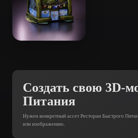
Organic
Photorealistic
Pixel
翟 天基
18 лайков
Создать свою 3D-м
Питания
Нужен конкретный ассет Ресторан Быстрого Питан
или изображению.