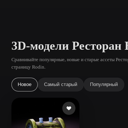
Сценарии Использования
3D Printing
Animatio
NFT Creation
E-commer
Jewelry
Metaverse
3D-модели Ресторан
Design
Плагины
Сравнивайте популярные, новые и старые ассеты Ресто
страницу Rodin.
Blender
Unity
Unreal
God
Новое
Самый старый
Популярный
Стили
Abstract
Anime
Cart
Hand-Painted
Industrial
Isome