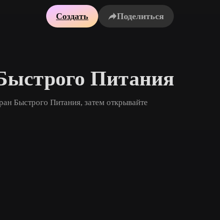
Создать
Поделиться
Game
n
Development
ce
VR/AR
Mechanical
 Быстрого Питания
Engineering
ран Быстрого Питания, затем открывайте
ot
Maya
3DS Max
ComfyUI
oon
Cel-Shaded
Fantasy
tric
Low Poly
Medieval