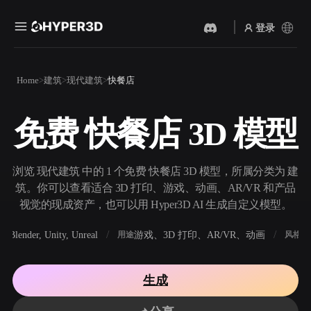
登录
产品
Home
建筑
现代建筑
快餐店
功能
Rodin
ChatAvatar
API
免费 快餐店 3D 模型
图片转 3D
文本转 3D
定价
上传一张图片，即刻获得 3D
从文字提示到 3D 物体 ——
物体。
即刻完成。
资源
浏览 现代建筑 中的 1 个免费 快餐店 3D 模型，所属分类为 建
AI 视频生成器
AI 图片生成器
筑。你可以查看适合 3D 打印、游戏、动画、AR/VR 和产品
用 AI 从文字或图片创作视
用一句简单提示生成高质量
视觉的现成资产，也可以用 Hyper3D AI 生成自定义模型。
频。
视觉内容。
社区
Blender, Unity, Unreal
游戏、3D 打印、AR/VR、动画
写
软件
用途
风格
API
将我们的创意 AI 接入你的应
用或工作流。
故事
研究
博客
生成
OmniCraft