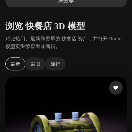
分享
用例
AI 图像重混
AI HDRI 生成器
3D 网格 편집기
3D Printing
Animation
AI 图像增强器
3D 模型搜索引擎
浏览 快餐店 3D 模型
Game
Automotive
AI 纹理生成器
SVG 转 3D 转换器
Development
Design
对比热门、最新和更早的 快餐店 资产，并打开 Rodin
NFT Creation
E-commerce
模型页继续查看或编辑。
Character
VR/AR
Design
最新
最旧
流行
Metaverse
Jewelry Design
Mechanical
Engineering
插件
Blender
Unity
Unreal
Godot
Maya
3DS Max