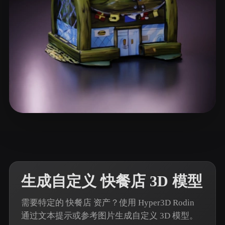
ComfyUI
21
风格
Abstract
Anime
Cartoon
Cel-Shaded
Fantasy
Flat
Gothic
Hand-Painted
Industrial
Isometric
Low Poly
Medieval
翟 天基
18 点赞
Minimalist
Modern
Organic
Photorealistic
Pixel Art
Realistic
Retro
Stylized
生成自定义 快餐店 3D 模型
Voxel
需要特定的 快餐店 资产？使用 Hyper3D Rodin
通过文本提示或参考图片生成自定义 3D 模型。