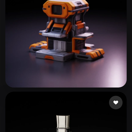
ComfyUI
21
风格
Abstract
Anime
Cartoon
Cel-Shaded
Fantasy
Flat
Gothic
Hand-Painted
Industrial
Isometric
Low Poly
Medieval
Minimalist
Modern
Organic
Photorealistic
Pixel Art
Realistic
Retro
Stylized
62 点赞
Neal Dylan
Voxel