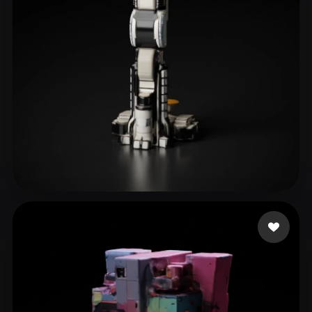
9 点赞
Sharma Aarit