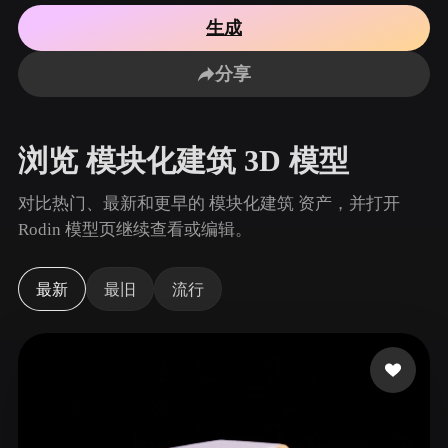
用例
AI 图像重混
AI HDRI 生成器
3D 网格 편집기
生成
3D Printing
Animation
AI 图像增强器
3D 模型搜索引擎
分享
Game
Automotive
AI 纹理生成器
SVG 转 3D 转换器
Development
Design
NFT Creation
E-commerce
浏览 模块化建筑 3D 模型
Character
VR/AR
Design
对比热门、最新和更早的 模块化建筑 资产，并打开
Metaverse
Jewelry Design
Rodin 模型页继续查看或编辑。
Mechanical
Engineering
最新
最旧
流行
插件
Blender
Unity
Unreal
Godot
Maya
3DS Max