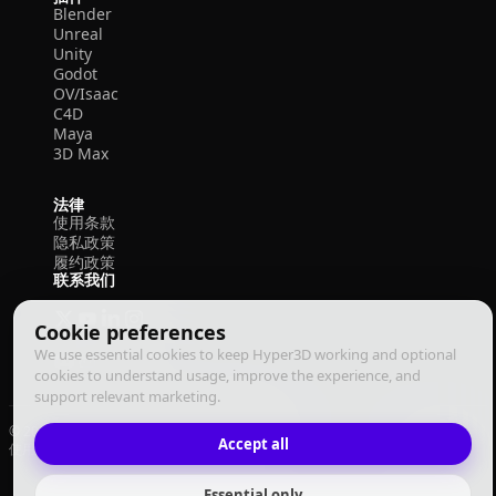
Blender
Unreal
Unity
Godot
OV/Isaac
C4D
Maya
3D Max
法律
使用条款
隐私政策
履约政策
联系我们
Cookie preferences
We use essential cookies to keep Hyper3D working and optional
cookies to understand usage, improve the experience, and
support relevant marketing.
© 2026 Deemos Corporation. 保留所有权利
Accept all
使用条款
隐私政策
履约政策
中文
Essential only