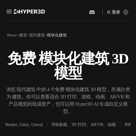
登录
产品
Home
建筑
现代建筑
模块化建筑
功能
Rodin
ChatAvatar
API
免费 模块化建筑 3D
图片转 3D
文本转 3D
定价
上传一张图片，即刻获得 3D
从文字提示到 3D 物体 ——
模型
物体。
即刻完成。
资源
AI 视频生成器
AI 图片生成器
用 AI 从文字或图片创作视
用一句简单提示生成高质量
浏览 现代建筑 中的 4 个免费 模块化建筑 3D 模型，所属分类
频。
视觉内容。
为 建筑。你可以查看适合 3D 打印、游戏、动画、AR/VR 和
社区
产品视觉的现成资产，也可以用 Hyper3D AI 生成自定义模
API
型。
将我们的创意 AI 接入你的应
用或工作流。
故事
研究
博客
Blender, Unity, Unreal
游戏、3D 打印、AR/VR、动画
写
软件
用途
风格
OmniCraft