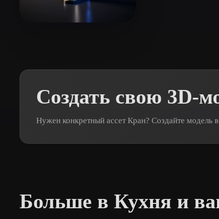
Organic
Photorealistic
Pixel
陈 玉龙
6 лайков
Создать свою 3D-м
Нужен конкретный ассет Кран? Создайте модель в
Больше в Кухня и ва