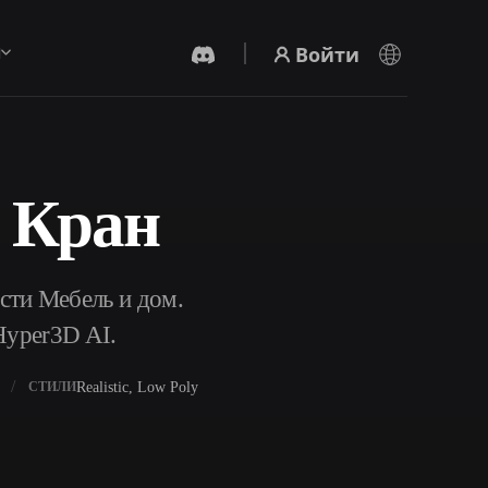
Войти
ы
 Кран
AI-Видеогенератор
Создавайте видео из текста или
изображений с помощью ИИ.
сти Мебель и дом.
Hyper3D AI.
Realistic, Low Poly
СТИЛИ
Редактор 3D-мешей