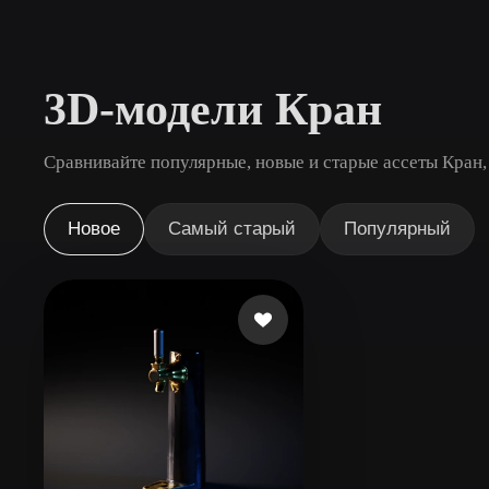
Сценарии Использования
3D Printing
Animatio
3D-модели Кран
NFT Creation
E-commer
Jewelry
Metaverse
Сравнивайте популярные, новые и старые ассеты Кран,
Design
Плагины
Новое
Самый старый
Популярный
Blender
Unity
Unreal
God
Стили
Abstract
Anime
Cart
Hand-Painted
Industrial
Isome