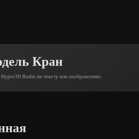
 Art
Realistic
Retro
одель Кран
 Hyper3D Rodin по тексту или изображению.
нная