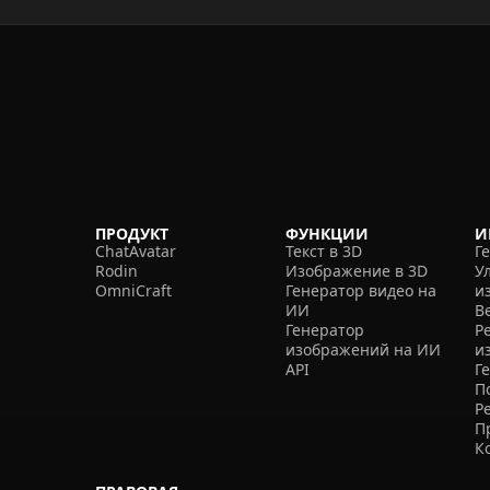
ПРОДУКТ
ФУНКЦИИ
И
ChatAvatar
Текст в 3D
Г
Rodin
Изображение в 3D
У
OmniCraft
Генератор видео на
и
ИИ
В
Генератор
Р
изображений на ИИ
и
API
Г
П
Р
П
К