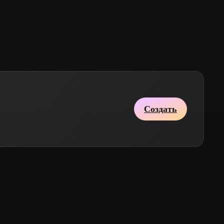
Stylized
Voxel
Создать