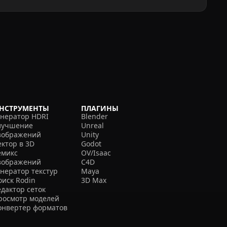
НСТРУМЕНТЫ
ПЛАГИНЫ
енератор HDRI
Blender
лучшение
Unreal
зображений
Unity
ектор в 3D
Godot
емикс
OV/Isaac
зображений
C4D
енератор текстур
Maya
оиск Rodin
3D Max
едактор сеток
росмотр моделей
онвертер форматов