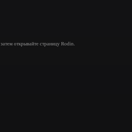
Game
n
Development
ce
VR/AR
Mechanical
 затем открывайте страницу Rodin.
Engineering
ot
Maya
3DS Max
ComfyUI
oon
Cel-Shaded
Fantasy
tric
Low Poly
Medieval