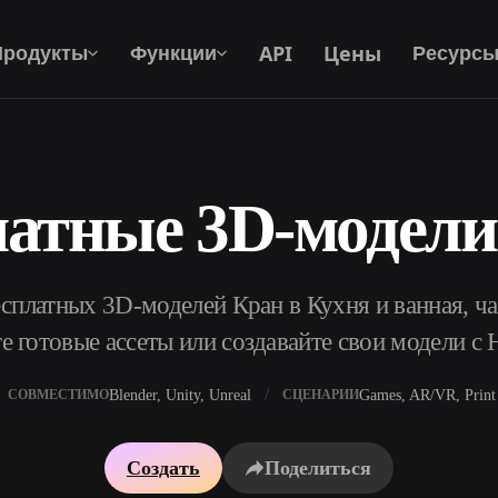
API
Цены
Продукты
Функции
Ресурс
латные 3D-модели
Текст В 3D
От текстового запроса к 3D-объекту —
мгновенно.
сплатных 3D-моделей Кран в Кухня и ванная, ча
API
Встройте наш креативный ИИ в своё
е готовые ассеты или создавайте свои модели с 
приложение или рабочий процесс.
Blender, Unity, Unreal
Games, AR/VR, Print
СОВМЕСТИМО
СЦЕНАРИИ
р AI-текстур
Поисковик 3D-моделей
Создать
Поделиться
ор AI HDRI
Конвертер SVG в 3D