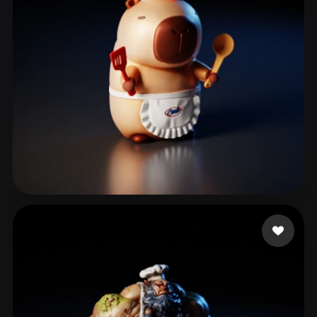
peng zl
203 лайков