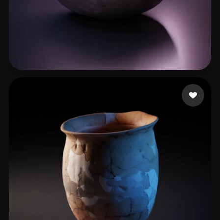
111
59 лайков