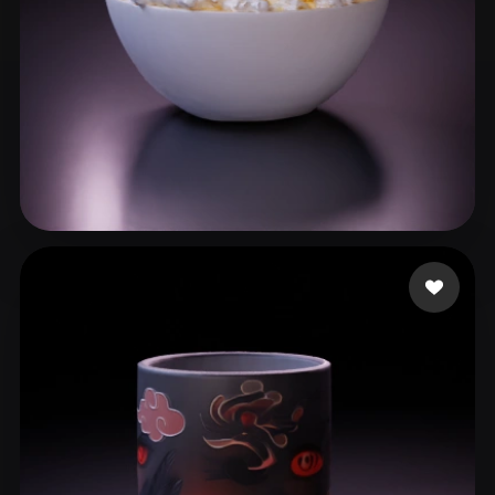
azeez rabbia
57 лайков