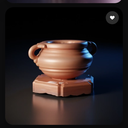
lezill
17 лайков