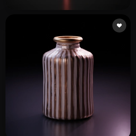
The Beluga BLooP
31 лайков