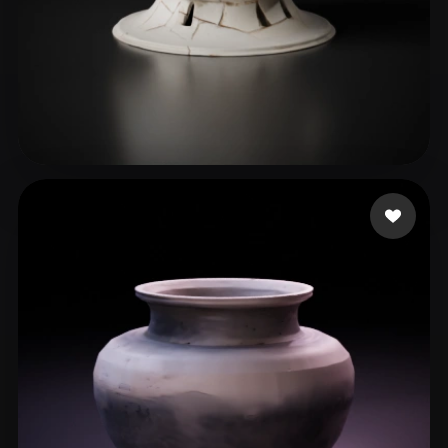
윤 현정
76 лайков