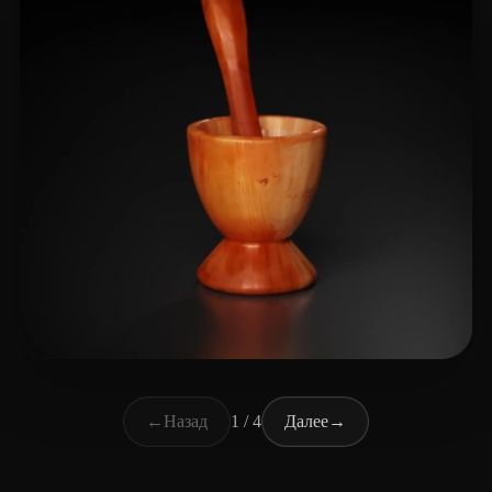
Danho Allia
17 лайков
←
Назад
1 / 4
Далее
→