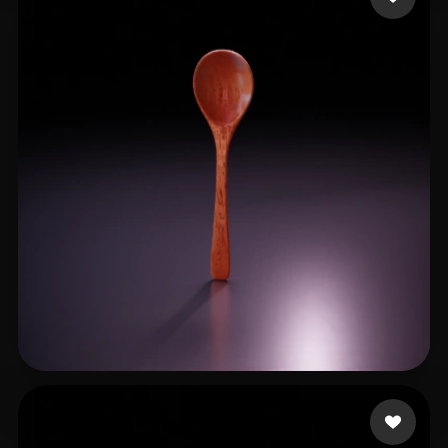
ShijiaPeng
30 лайков