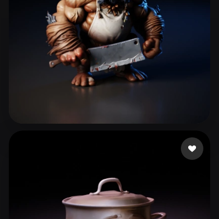
eEhyQx
428 лайков