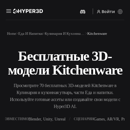
Войти
Продукты
Home
Еда И Напитки
Кулинария И Кухонная Утварь
Kitchenware
Функции
Rodin
ChatAvatar
API
Бесплатные 3D-
Изображение В 3D
Текст В 3D
Цены
Загрузите изображение и
От текстового запроса к 3D-
получите 3D-объект
модели Kitchenware
объекту — мгновенно.
мгновенно.
Ресурсы
AI-Видеогенератор
AI-Генератор Изображений
Создавайте видео из текста
Генерируйте
Просмотрите 70 бесплатных 3D-моделей Kitchenware в
или изображений с
высококачественные визуал
помощью ИИ.
по простому запросу.
Кулинария и кухонная утварь, части Еда и напитки.
Сообщество
Используйте готовые ассеты или создавайте свои модели с
API
Hyper3D AI.
Встройте наш креативный
ИИ в своё приложение или
История
Исследования
Блог
рабочий процесс.
Blender, Unity, Unreal
Games, AR/VR, Print
СОВМЕСТИМО
СЦЕНАРИИ
OmniCraft