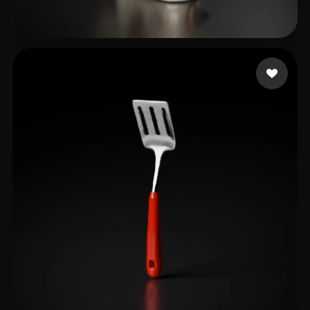
samy kerolos
81 лайков