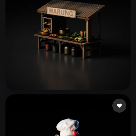
ComfyUI
21
Стили
Abstract
Anime
Cartoon
Cel-Shaded
Fantasy
Flat
Gothic
Hand-Painted
Industrial
Isometric
Low Poly
Medieval
Minimalist
Modern
Organic
Photorealistic
Pixel Art
Realistic
Retro
Stylized
N Hakim Muhammad
55 лайков
Voxel