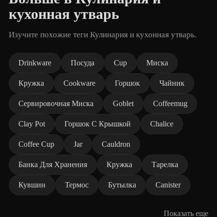
кухонная утварь
Изучите похожие теги Кулинария и кухонная утварь.
Drinkware
Посуда
Cup
Миска
Кружка
Cookware
Горшок
Чайник
Сервировочная Миска
Goblet
Coffeemug
Clay Pot
Горшок С Крышкой
Chalice
Coffee Cup
Jar
Cauldron
Банка Для Хранения
Кружка
Тарелка
Кувшин
Термос
Бутылка
Canister
Показать еще