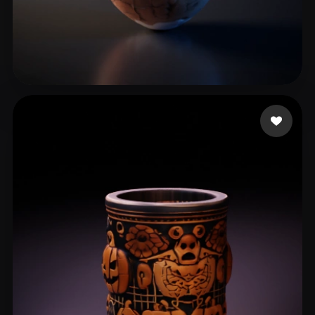
111
26 лайков