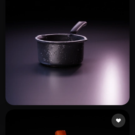
ShijiaPeng
27 лайков