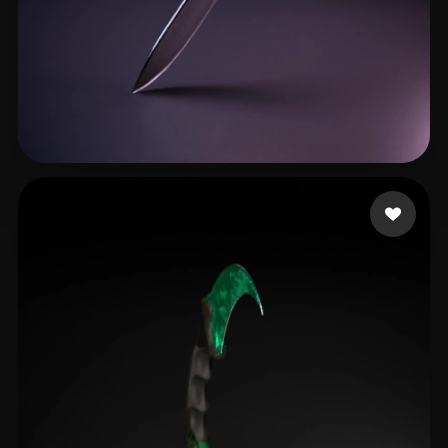
iSumit101
30 лайков