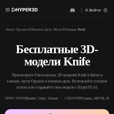
Войти
Продукты
Home
Оружие И Военное Дело
Мечи И Клинки
Knife
Функции
Rodin
ChatAvatar
API
Бесплатные 3D-
Изображение В 3D
Текст В 3D
Цены
Загрузите изображение и
От текстового запроса к 3D-
получите 3D-объект
модели Knife
объекту — мгновенно.
мгновенно.
Ресурсы
AI-Видеогенератор
AI-Генератор Изображений
Создавайте видео из текста
Генерируйте
Просмотрите 9 бесплатных 3D-моделей Knife в Мечи и
или изображений с
высококачественные визуал
помощью ИИ.
по простому запросу.
клинки, части Оружие и военное дело. Используйте готовые
Сообщество
ассеты или создавайте свои модели с Hyper3D AI.
API
Встройте наш креативный
ИИ в своё приложение или
Blender, Unity, Unreal
Games, AR/VR, Print
СОВМЕСТИМО
СЦЕНАРИИ
История
Исследования
Блог
рабочий процесс.
OmniCraft