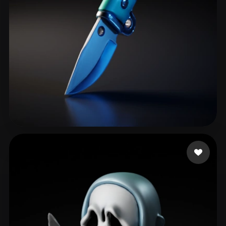
eEhyQx
31 лайков