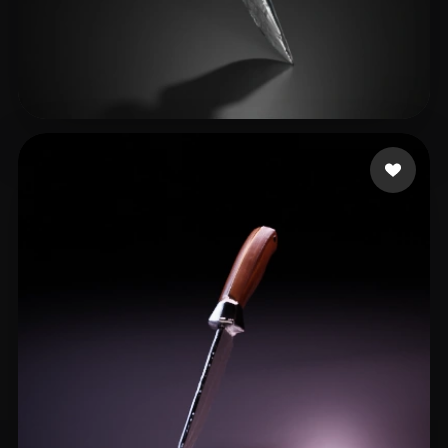
gong cheng
17 лайков