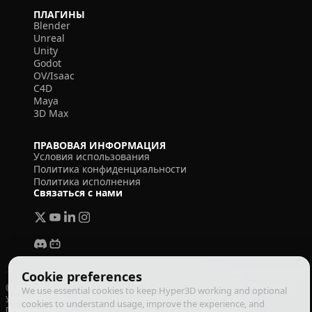
ПЛАГИНЫ
Blender
Unreal
Unity
Godot
OV/Isaac
C4D
Maya
3D Max
ПРАВОВАЯ ИНФОРМАЦИЯ
Условия использования
Политика конфиденциальности
Политика исполнения
Связаться с нами
Cookie preferences
© 2026 Deemos Corporation. Все права защищены
We use essential cookies to keep Hyper3D working and optional
Условия использования
Политика конфиденциальности
cookies to understand usage, improve the experience, and
Политика исполнения