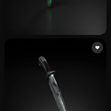
Var
11 лайков