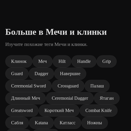
Больше в Мечи и клинки
Изучите похожие теги Мечи и клинки.
Клинок
Меч
Hilt
Handle
Grip
Guard
Dagger
Навершие
Ceremonial Sword
Crossguard
Палаш
Длинный Меч
Ceremonial Dagger
Ятаган
Greatsword
Короткий Меч
Combat Knife
Сабля
Katana
Катласс
Ножны