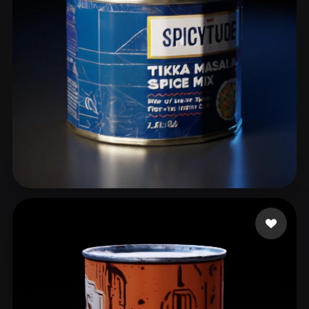
ComfyUI
21
Стили
Abstract
Anime
Cartoon
Cel-Shaded
Fantasy
Flat
Gothic
Hand-Painted
Industrial
Isometric
Low Poly
Medieval
Minimalist
Modern
Organic
Photorealistic
CHINTA SAGAR
24 лайков
Pixel Art
Realistic
Retro
Stylized
Voxel