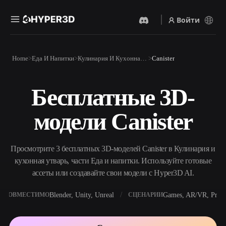
Войти
Продукты
Home
Еда И Напитки
Кулинария И Кухонная Утварь
Canister
Функции
Rodin
ChatAvatar
API
Бесплатные 3D-
Изображение В 3D
Текст В 3D
Цены
Загрузите изображение и
От текстового запроса к 3D-
получите 3D-объект
модели Canister
объекту — мгновенно.
мгновенно.
Ресурсы
AI-Видеогенератор
AI-Генератор Изображений
Создавайте видео из текста
Генерируйте
Просмотрите 3 бесплатных 3D-моделей Canister в Кулинария и
или изображений с
высококачественные визуал
помощью ИИ.
по простому запросу.
кухонная утварь, части Еда и напитки. Используйте готовые
Сообщество
ассеты или создавайте свои модели с Hyper3D AI.
API
Встройте наш креативный
ИИ в своё приложение или
Blender, Unity, Unreal
Games, AR/VR, Print
СОВМЕСТИМО
СЦЕНАРИИ
История
Исследования
Блог
рабочий процесс.
OmniCraft