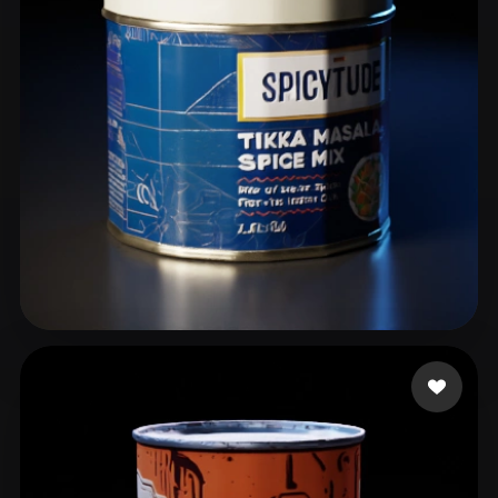
ComfyUI
21
风格
Abstract
Anime
Cartoon
Cel-Shaded
Fantasy
Flat
Gothic
Hand-Painted
Industrial
Isometric
Low Poly
Medieval
Minimalist
Modern
Organic
Photorealistic
Pixel Art
Realistic
Retro
Stylized
24 点赞
CHINTA SAGAR
Voxel