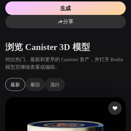
用例
AI 图像重混
AI HDRI 生成器
3D 网格 편집기
生成
3D Printing
Animation
AI 图像增强器
3D 模型搜索引擎
分享
Game
Automotive
AI 纹理生成器
SVG 转 3D 转换器
Development
Design
NFT Creation
E-commerce
浏览 Canister 3D 模型
Character
VR/AR
Design
对比热门、最新和更早的 Canister 资产，并打开 Rodin
Metaverse
Jewelry Design
模型页继续查看或编辑。
Mechanical
Engineering
最新
最旧
流行
插件
Blender
Unity
Unreal
Godot
Maya
3DS Max