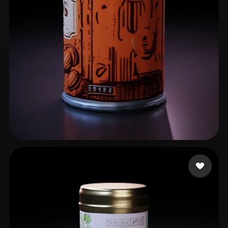
11 点赞
Catter Snugg