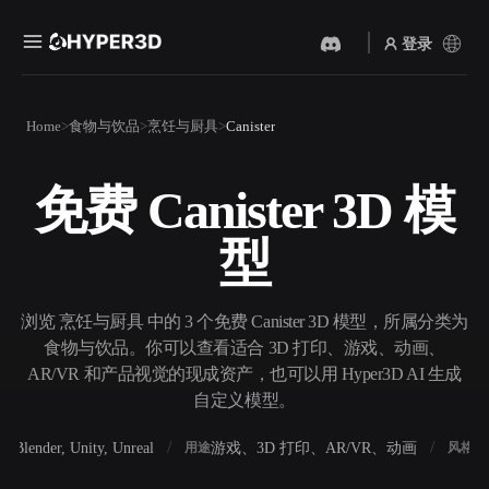
登录
产品
Home
食物与饮品
烹饪与厨具
Canister
功能
Rodin
ChatAvatar
API
免费 Canister 3D 模
图片转 3D
文本转 3D
定价
上传一张图片，即刻获得 3D
从文字提示到 3D 物体 ——
型
物体。
即刻完成。
资源
AI 视频生成器
AI 图片生成器
用 AI 从文字或图片创作视
用一句简单提示生成高质量
浏览 烹饪与厨具 中的 3 个免费 Canister 3D 模型，所属分类为
频。
视觉内容。
食物与饮品。你可以查看适合 3D 打印、游戏、动画、
社区
AR/VR 和产品视觉的现成资产，也可以用 Hyper3D AI 生成
API
自定义模型。
将我们的创意 AI 接入你的应
用或工作流。
故事
研究
博客
Blender, Unity, Unreal
游戏、3D 打印、AR/VR、动画
写
软件
用途
风格
OmniCraft