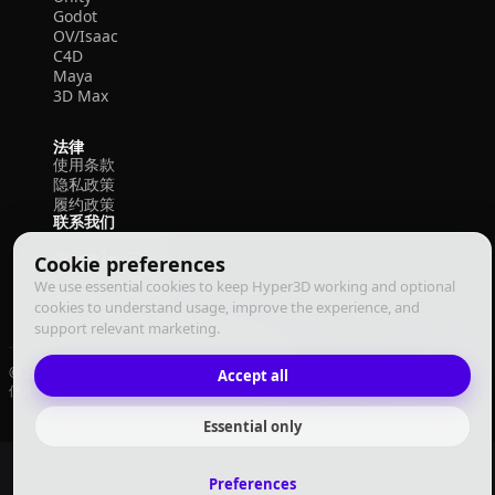
Godot
OV/Isaac
C4D
Maya
3D Max
法律
使用条款
隐私政策
履约政策
联系我们
Cookie preferences
We use essential cookies to keep Hyper3D working and optional
cookies to understand usage, improve the experience, and
support relevant marketing.
© 2026 Deemos Corporation. 保留所有权利
Accept all
使用条款
隐私政策
履约政策
中文
Essential only
Preferences