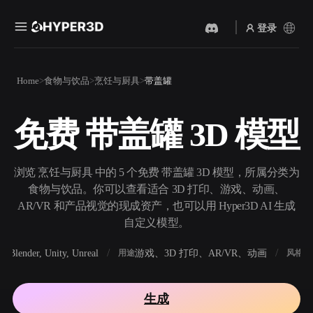
登录
产品
Home
食物与饮品
烹饪与厨具
带盖罐
功能
Rodin
ChatAvatar
API
免费 带盖罐 3D 模型
图片转 3D
文本转 3D
定价
上传一张图片，即刻获得 3D
从文字提示到 3D 物体 ——
物体。
即刻完成。
资源
浏览 烹饪与厨具 中的 5 个免费 带盖罐 3D 模型，所属分类为
AI 视频生成器
AI 图片生成器
食物与饮品。你可以查看适合 3D 打印、游戏、动画、
用 AI 从文字或图片创作视
用一句简单提示生成高质量
AR/VR 和产品视觉的现成资产，也可以用 Hyper3D AI 生成
频。
视觉内容。
自定义模型。
社区
API
Blender, Unity, Unreal
游戏、3D 打印、AR/VR、动画
写
软件
用途
风格
将我们的创意 AI 接入你的应
用或工作流。
故事
研究
博客
生成
OmniCraft