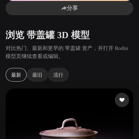
用例
AI 图像重混
AI HDRI 生成器
3D 网格 편집기
分享
3D Printing
Animation
AI 图像增强器
3D 模型搜索引擎
Game
Automotive
AI 纹理生成器
SVG 转 3D 转换器
Development
Design
浏览 带盖罐 3D 模型
NFT Creation
E-commerce
对比热门、最新和更早的 带盖罐 资产，并打开 Rodin
Character
模型页继续查看或编辑。
VR/AR
Design
Metaverse
Jewelry Design
最新
最旧
流行
Mechanical
Engineering
插件
Blender
Unity
Unreal
Godot
Maya
3DS Max