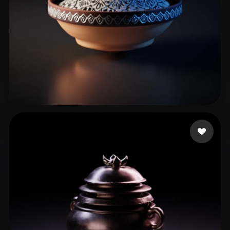
10 点赞
Jojma Loux