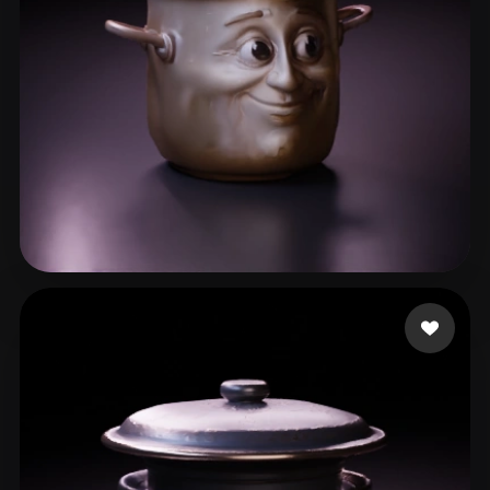
ComfyUI
21
风格
Abstract
Anime
Cartoon
Cel-Shaded
Fantasy
Flat
Gothic
Hand-Painted
Industrial
Isometric
Low Poly
Medieval
Minimalist
Modern
Organic
Photorealistic
82 点赞
Андрей
Pixel Art
Realistic
Retro
Stylized
Voxel