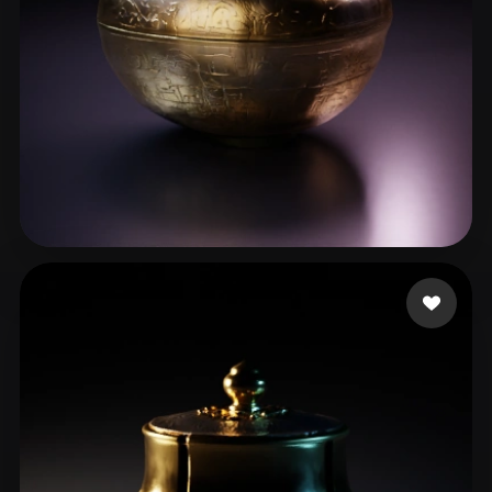
ComfyUI
21
风格
Abstract
Anime
Cartoon
Cel-Shaded
Fantasy
Flat
Gothic
Hand-Painted
Industrial
Isometric
Low Poly
Medieval
18 点赞
NotStar
Minimalist
Modern
Organic
Photorealistic
Pixel Art
Realistic
Retro
Stylized
Voxel