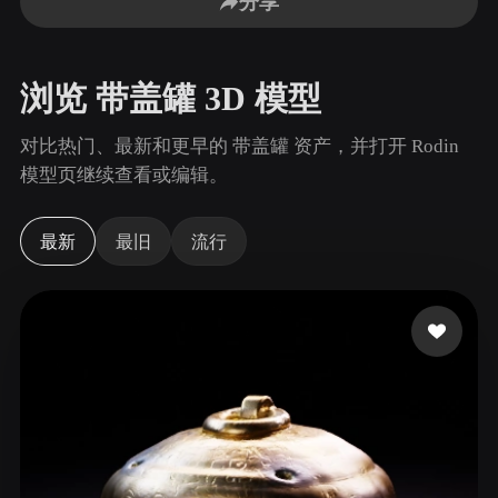
分享
用例
AI 图像重混
AI HDRI 生成器
3D 网格 편집기
3D Printing
Animation
AI 图像增强器
3D 模型搜索引擎
浏览 带盖罐 3D 模型
Game
Automotive
AI 纹理生成器
SVG 转 3D 转换器
Development
Design
对比热门、最新和更早的 带盖罐 资产，并打开 Rodin
NFT Creation
E-commerce
模型页继续查看或编辑。
Character
VR/AR
Design
最新
最旧
流行
Metaverse
Jewelry Design
Mechanical
Engineering
插件
Blender
Unity
Unreal
Godot
Maya
3DS Max