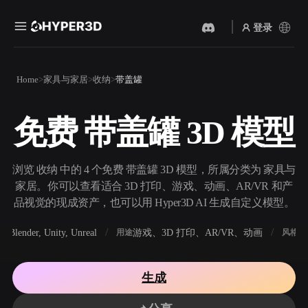
登录
产品
Home
家具与家居
收纳
带盖罐
功能
Rodin
ChatAvatar
API
免费 带盖罐 3D 模型
图片转 3D
文本转 3D
定价
上传一张图片，即刻获得 3D
从文字提示到 3D 物体 ——
物体。
即刻完成。
资源
浏览 收纳 中的 4 个免费 带盖罐 3D 模型，所属分类为 家具与
AI 视频生成器
AI 图片生成器
家居。你可以查看适合 3D 打印、游戏、动画、AR/VR 和产
用 AI 从文字或图片创作视
用一句简单提示生成高质量
品视觉的现成资产，也可以用 Hyper3D AI 生成自定义模型。
频。
视觉内容。
社区
Blender, Unity, Unreal
游戏、3D 打印、AR/VR、动画
写
软件
用途
风格
API
将我们的创意 AI 接入你的应
用或工作流。
故事
研究
博客
生成
OmniCraft