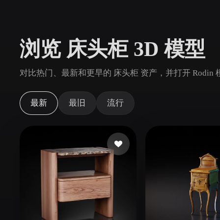
用例
3D Printing
Animatio
浏览 床头柜 3D 模型
NFT Creation
E-commer
Jewelry
Metaverse
对比热门、最新和更早的 床头柜 资产，并打开 Rodi
Design
插件
最新
最旧
流行
Blender
Unity
Unreal
God
风格
Abstract
Anime
Cart
Hand-Painted
Industrial
Isome