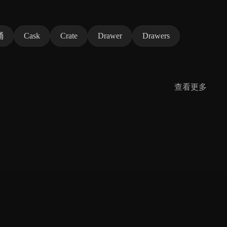
桶
Cask
Crate
Drawer
Drawers
查看更多