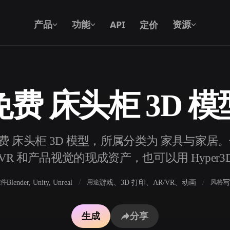
API
定价
产品
功能
资源
免费 床头柜 3D 模
文本转 3D
从文字提示到 3D 物体 —— 即刻完成。
免费 床头柜 3D 模型，所属分类为 家具与家居
API
将我们的创意 AI 接入你的应用或工作
R 和产品视觉的现成资产，也可以用 Hyper3
流。
Blender, Unity, Unreal
游戏、3D 打印、AR/VR、动画
写
软件
用途
风格
3D 模型搜索引擎
生成
分享
器
SVG 转 3D 转换器