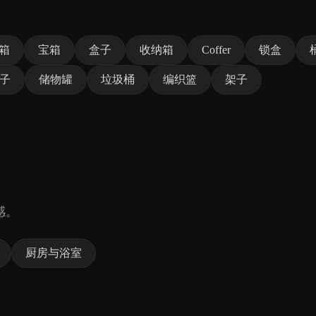
箱
宝箱
盒子
收纳箱
Coffer
锁盒
子
储物罐
垃圾桶
编织篮
架子
感。
厨房与浴室