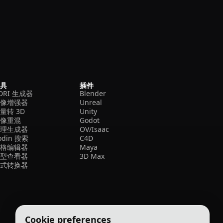
工具
插件
DRI 生成器
Blender
图像增强器
Unreal
量转 3D
Unity
图像重混
Godot
纹理生成器
OV/Isaac
odin 搜索
C4D
网格编辑器
Maya
模型查看器
3D Max
格式转换器
Cookie preferences