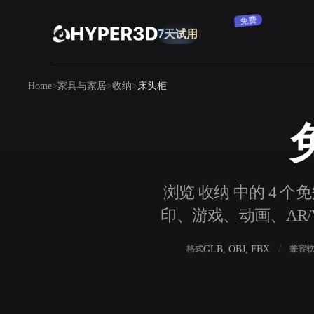
免费
7天试用
产品
Home
家具与家居
收纳
床头柜
功能
Rodin
ChatAvatar
API
图片转 3D
定价
上传一张图片，即刻获得 3D 物体。
资源
浏览 收纳 中的 4 个
AI 图片生成器
印、游戏、动画、AR/V
用一句简单提示生成高质量视觉内容。
社区
OmniCraft
GLB, OBJ, FBX
格式
兼容
AI 图像重混
AI 纹理生成器
故事
研究
博客
AI 图像增强器
AI HDRI 生成