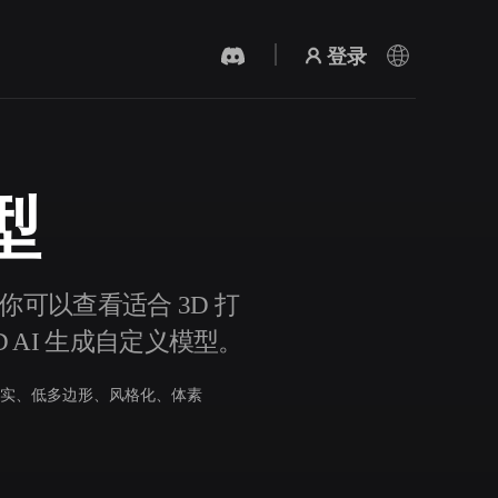
登录
型
AI 视频生成器
用 AI 从文字或图片创作视频。
。你可以查看适合 3D 打
D AI 生成自定义模型。
实、低多边形、风格化、体素
3D 网格 편집기