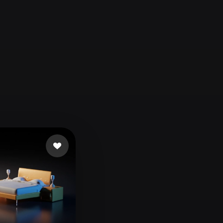
Automotive
Design
Character
Design
21
Flat
Gothic
Minimalist
Modern