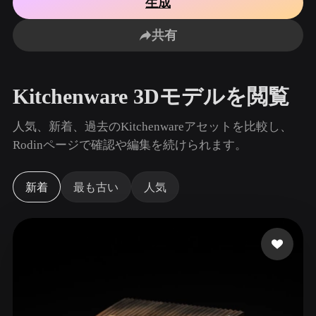
生成
ユースケース
AI画像リミックス
AI HDRIジェネレーター
3Dメッ
3D Printing
Animation
共有
AI画像エンハンサー
3Dモデル検索エンジン
Game
Automotive
Development
Design
AIテクスチャジェネレーター
SVGから3Dへの変換ツール
Kitchenware 3Dモデルを閲覧
NFT Creation
E-commerce
Character
人気、新着、過去のKitchenwareアセットを比較し、
VR/AR
Design
Rodinページで確認や編集を続けられます。
Metaverse
Jewelry Design
新着
最も古い
人気
Mechanical
Engineering
プラグイン
Blender
Unity
Unreal
Godot
Maya
3DS Max