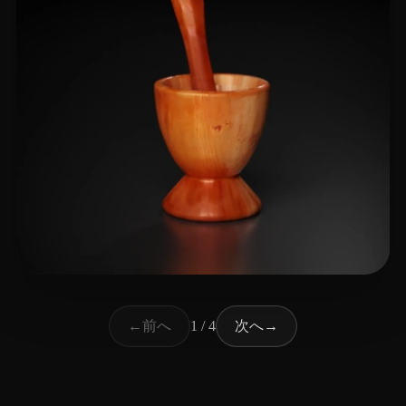
17 いいね
Danho Allia
前へ
次へ
←
1 / 4
→