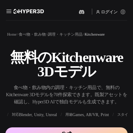
ログイン
製品
Home
食べ物・飲み物
調理・キッチン用品
Kitchenware
機能
Rodin
ChatAvatar
API
無料のKitchenware
画像から 3D
テキストから 3D
料金
写真をアップロードするだ
テキストプロンプトから3D
けで、3Dオブジェクトが瞬
3Dモデル
オブジェクトへ — 瞬時に。
時に完成。
リソース
AI 画像生成
AI 動画生成
シンプルなプロンプトか
テキストや画像から、AIで
食べ物・飲み物内の調理・キッチン用品で、無料の
ら、高品質なビジュアルを
動画を作成。
生成。
Kitchenware 3Dモデルを70件探索できます。既製アセットを
コミュニティ
確認し、Hyper3D AIで独自モデルも生成できます。
API
私たちのクリエイティブAI
を、あなたのアプリやワー
BX
Blender, Unity, Unreal
Games, AR/VR, Print
対応
用途
スタイル
ストーリー
研究
ブログ
クフローに組み込みましょ
う。
OmniCraft