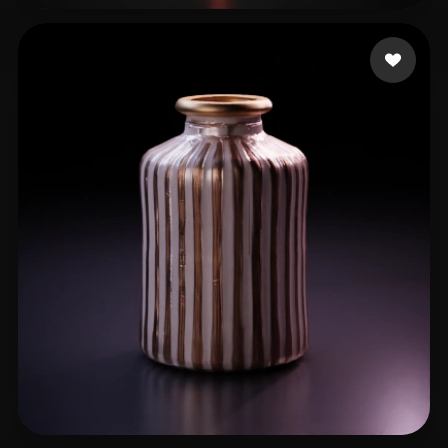
31 いいね
The Beluga BLooP