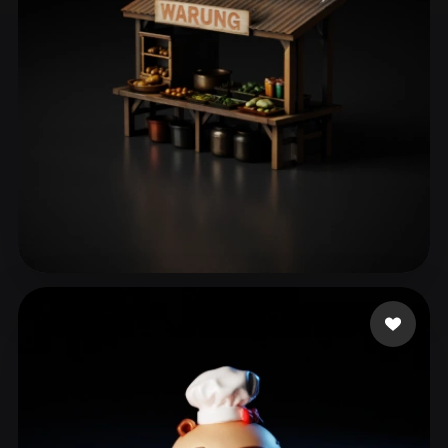
ComfyUI
21
スタイル
Abstract
Anime
Cartoon
Cel-Shaded
Fantasy
Flat
Gothic
Hand-Painted
Industrial
Isometric
Low Poly
Medieval
Minimalist
Modern
Organic
Photorealistic
55 いいね
N Hakim Muhammad
Pixel Art
Realistic
Retro
Stylized
Voxel