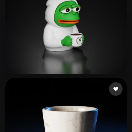
126 いいね
as rain as right