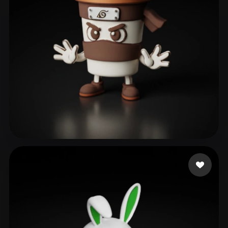
ComfyUI
21
スタイル
Abstract
Anime
Cartoon
Cel-Shaded
Fantasy
Flat
Gothic
Hand-Painted
Industrial
Isometric
Low Poly
Medieval
Minimalist
Modern
Organic
Photorealistic
179 いいね
gab
Pixel Art
Realistic
Retro
Stylized
Voxel