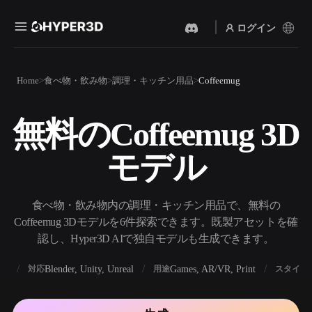
ログイン
製品
Home
食べ物・飲み物
調理・キッチン用品
Coffeemug
機能
Rodin
ChatAvatar
API
無料のCoffeemug 3D
画像から 3D
テキストから 3D
料金
写真をアップロードするだ
テキストプロンプトから3D
けで、3Dオブジェクトが瞬
モデル
オブジェクトへ — 瞬時に。
時に完成。
リソース
AI 画像生成
AI 動画生成
シンプルなプロンプトか
テキストや画像から、AIで
食べ物・飲み物内の調理・キッチン用品で、無料の
ら、高品質なビジュアルを
動画を作成。
生成。
Coffeemug 3Dモデルを6件探索できます。既製アセットを確
コミュニティ
認し、Hyper3D AIで独自モデルも生成できます。
API
私たちのクリエイティブAI
を、あなたのアプリやワー
BX
Blender, Unity, Unreal
Games, AR/VR, Print
対応
用途
スタイル
ストーリー
研究
ブログ
クフローに組み込みましょ
う。
OmniCraft