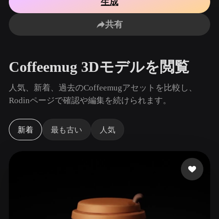
生成
ユースケース
AI画像リミックス
AI HDRIジェネレーター
3Dメッ
3D Printing
Animation
共有
AI画像エンハンサー
3Dモデル検索エンジン
Game
Automotive
Development
Design
AIテクスチャジェネレーター
SVGから3Dへの変換ツール
Coffeemug 3Dモデルを閲覧
NFT Creation
E-commerce
Character
人気、新着、過去のCoffeemugアセットを比較し、
VR/AR
Design
Rodinページで確認や編集を続けられます。
Metaverse
Jewelry Design
新着
最も古い
人気
Mechanical
Engineering
プラグイン
Blender
Unity
Unreal
Godot
Maya
3DS Max