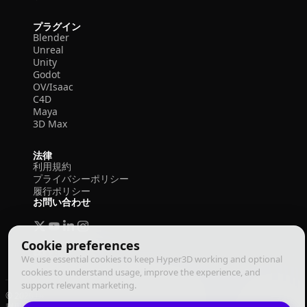
プラグイン
Blender
Unreal
Unity
Godot
OV/Isaac
C4D
Maya
3D Max
法律
利用規約
プライバシーポリシー
履行ポリシー
お問い合わせ
Cookie preferences
We use essential cookies to keep Hyper3D working and optional
cookies to understand usage, improve the experience, and
support relevant marketing.
© 2026 Deemos Corporation. All rights reserved
利用規約
プライバシーポリシー
履行ポリシー