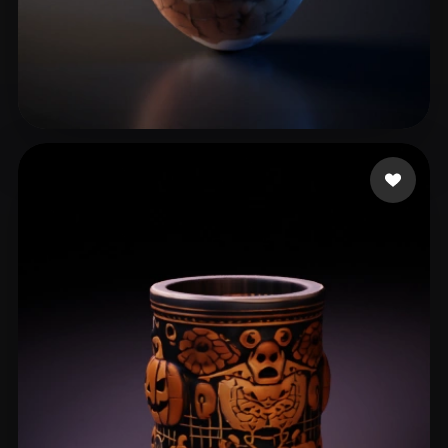
111
26 me gusta