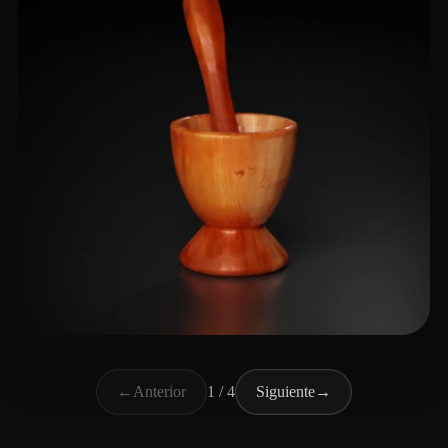
Danho Allia
17 me gusta
←
Anterior
1 / 4
Siguiente
→