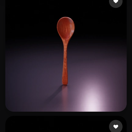
ShijiaPeng
30 me gusta