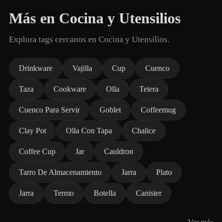
Más en Cocina y Utensilios
Explora tags cercanos en Cocina y Utensilios.
Drinkware
Vajilla
Cup
Cuenco
Taza
Cookware
Olla
Tetera
Cuenco Para Servir
Goblet
Coffeemug
Clay Pot
Olla Con Tapa
Chalice
Coffee Cup
Jar
Cauldron
Tarro De Almacenamiento
Jarra
Plato
Jarra
Termo
Botella
Canister