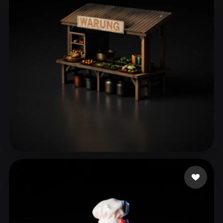
ComfyUI
21
Estilos
Abstract
Anime
Cartoon
Cel-Shaded
Fantasy
Flat
Gothic
Hand-Painted
Industrial
Isometric
Low Poly
Medieval
Minimalist
Modern
Organic
Photorealistic
Pixel Art
Realistic
Retro
Stylized
N Hakim Muhammad
55 me gusta
Voxel