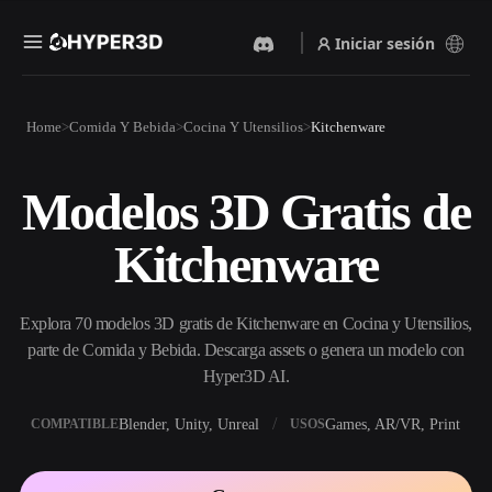
Iniciar sesión
Productos
Home
Comida Y Bebida
Cocina Y Utensilios
Kitchenware
Funciones
Rodin
ChatAvatar
API
Modelos 3D Gratis de
Imagen A 3D
Texto A 3D
Precios
Sube una imagen y obtén un
Del prompt de texto al objeto
Kitchenware
objeto 3D al instante.
3D — al instante.
Recursos
Generador De Imágenes Con
Generador De Video Con IA
IA
Explora 70 modelos 3D gratis de Kitchenware en Cocina y Utensilios,
Crea vídeos a partir de texto o
Genera imágenes de alta
imágenes con IA.
calidad a partir de un simple
parte de Comida y Bebida. Descarga assets o genera un modelo con
Comunidad
prompt.
Hyper3D AI.
API
Blender, Unity, Unreal
Games, AR/VR, Print
COMPATIBLE
USOS
Integra nuestra IA creativa en
Historia
Investigación
Blog
tu app o flujo de trabajo.
OmniCraft