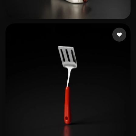
samy kerolos
81 me gusta