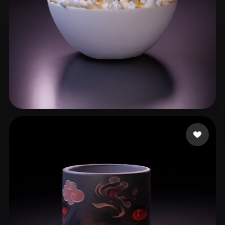
azeez rabbia
57 me gusta