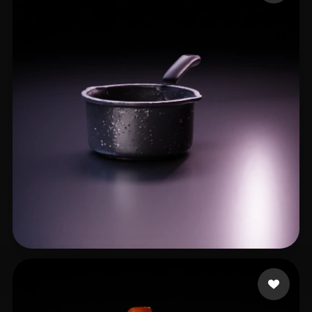
ShijiaPeng
27 me gusta