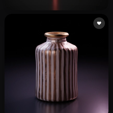
The Beluga BLooP
31 me gusta