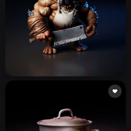
eEhyQx
428 me gusta