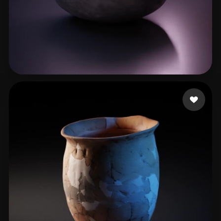
111
59 me gusta