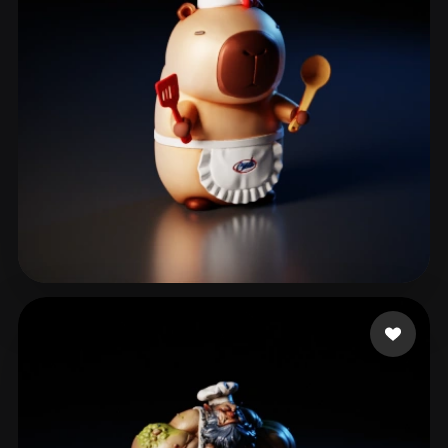
peng zl
203 me gusta