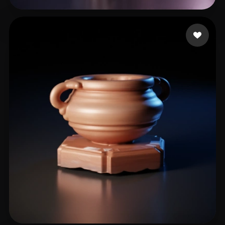
lezill
17 me gusta