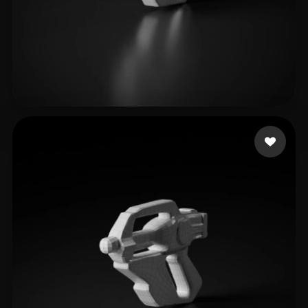
pon street
4 лайков