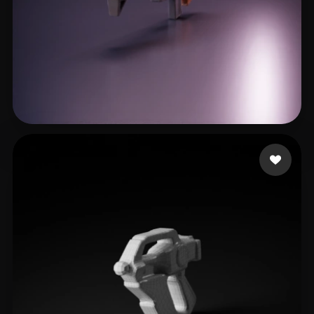
grizwako
11 лайков