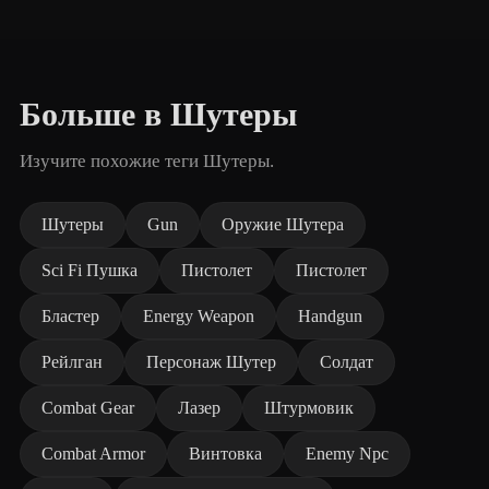
Больше в Шутеры
Изучите похожие теги Шутеры.
Шутеры
Gun
Оружие Шутера
Sci Fi Пушка
Пистолет
Пистолет
Бластер
Energy Weapon
Handgun
Рейлган
Персонаж Шутер
Солдат
Combat Gear
Лазер
Штурмовик
Combat Armor
Винтовка
Enemy Npc