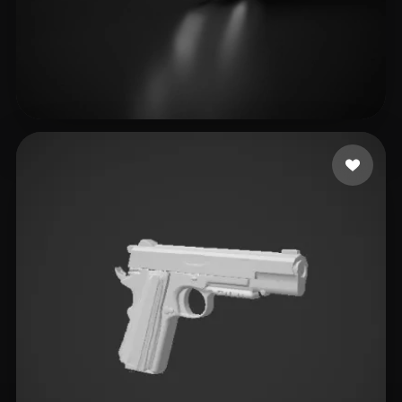
pon street
3 лайков