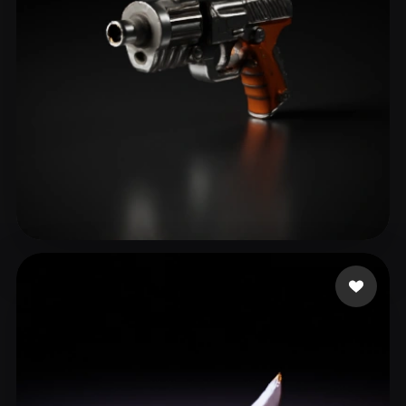
spartan
9 лайков