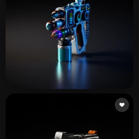
billington rose
5 лайков