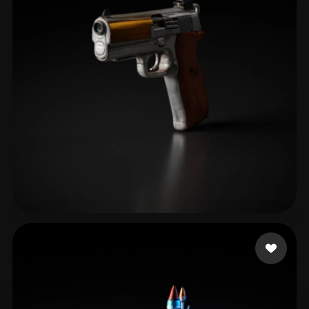
Catyrn
25 лайков