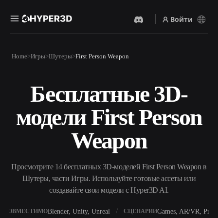
Войти
Продукты
Home
Игры
Шутеры
First Person Weapon
Функции
Rodin
ChatAvatar
API
Бесплатные 3D-
Изображение В 3D
Текст В 3D
Цены
Загрузите изображение и
От текстового запроса к 3D-
получите 3D-объект
модели First Person
объекту — мгновенно.
мгновенно.
Ресурсы
AI-Видеогенератор
AI-Генератор Изображений
Weapon
Создавайте видео из текста
Генерируйте
или изображений с
высококачественные визуал
помощью ИИ.
по простому запросу.
Сообщество
Просмотрите 14 бесплатных 3D-моделей First Person Weapon в
API
Шутеры, части Игры. Используйте готовые ассеты или
Встройте наш креативный
ИИ в своё приложение или
создавайте свои модели с Hyper3D AI.
История
Исследования
Блог
рабочий процесс.
OmniCraft
Blender, Unity, Unreal
Games, AR/VR, Print
СОВМЕСТИМО
СЦЕНАРИИ