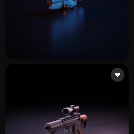
Hewitt James
5 лайков