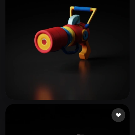
wanba
11 лайков