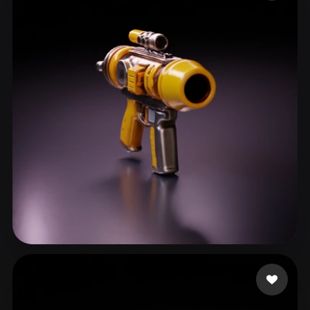
ComfyUI
21
Стили
Abstract
Anime
Cartoon
Cel-Shaded
Fantasy
Flat
Gothic
Hand-Painted
Industrial
Isometric
Low Poly
Medieval
Minimalist
Modern
Organic
Photorealistic
Pixel Art
Realistic
Retro
Stylized
Voxel
Crescenzo Casey
23 лайков