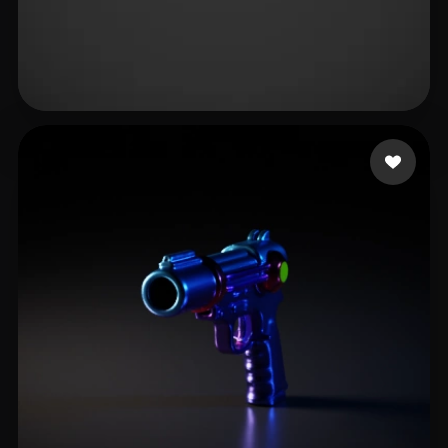
Миценгендлер Анатоли
12 лайков