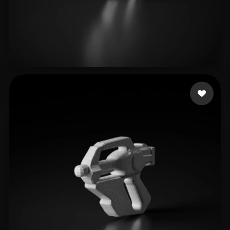
4 点赞
pon street