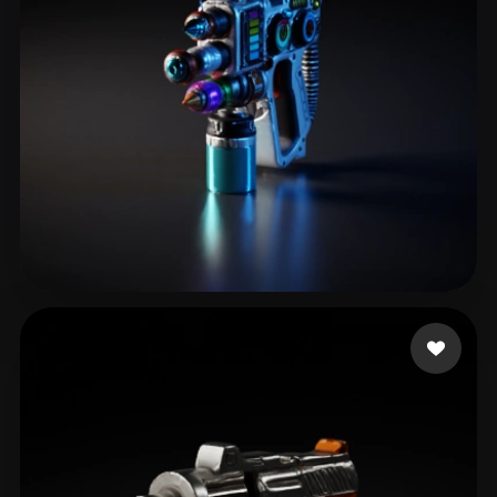
5 点赞
billington rose