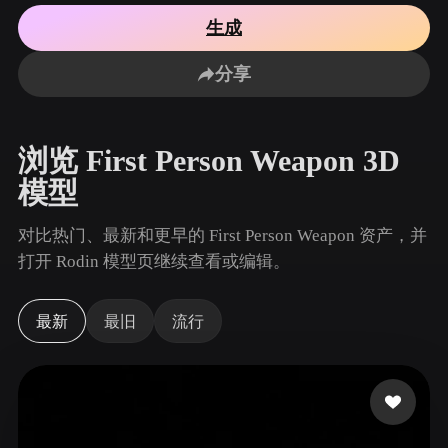
用例
AI 图像重混
AI HDRI 生成器
3D 网格 편집기
生成
3D Printing
Animation
AI 图像增强器
3D 模型搜索引擎
分享
Game
Automotive
AI 纹理生成器
SVG 转 3D 转换器
Development
Design
NFT Creation
E-commerce
浏览 First Person Weapon 3D
Character
VR/AR
模型
Design
Metaverse
Jewelry Design
对比热门、最新和更早的 First Person Weapon 资产，并
打开 Rodin 模型页继续查看或编辑。
Mechanical
Engineering
最新
最旧
流行
插件
Blender
Unity
Unreal
Godot
Maya
3DS Max