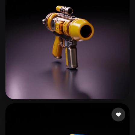
ComfyUI
21
风格
Abstract
Anime
Cartoon
Cel-Shaded
Fantasy
Flat
Gothic
Hand-Painted
Industrial
Isometric
Low Poly
Medieval
Minimalist
Modern
Organic
Photorealistic
Pixel Art
Realistic
Retro
Stylized
23 点赞
Crescenzo Casey
Voxel