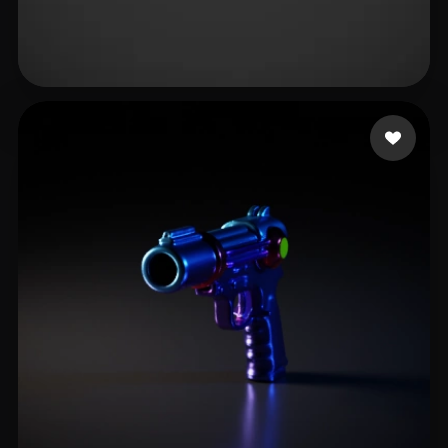
12 点赞
Миценгендлер Анатоли