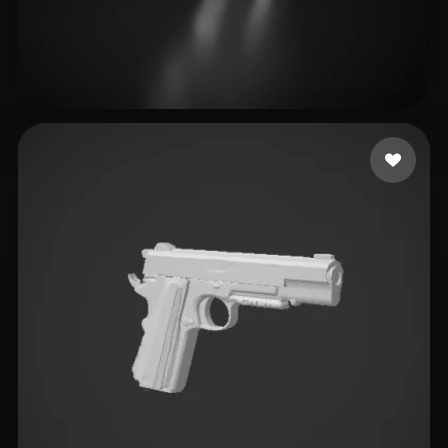
3 点赞
pon street