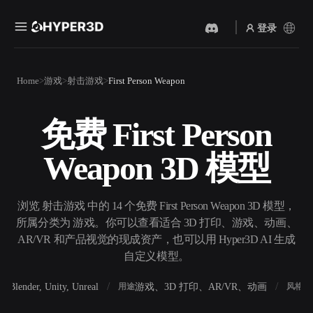
登录
产品
Home
游戏
射击游戏
First Person Weapon
功能
Rodin
ChatAvatar
API
免费 First Person
图片转 3D
文本转 3D
定价
上传一张图片，即刻获得 3D
从文字提示到 3D 物体 ——
Weapon 3D 模型
物体。
即刻完成。
资源
AI 视频生成器
AI 图片生成器
用 AI 从文字或图片创作视
用一句简单提示生成高质量
浏览 射击游戏 中的 14 个免费 First Person Weapon 3D 模型，
频。
视觉内容。
所属分类为 游戏。你可以查看适合 3D 打印、游戏、动画、
社区
AR/VR 和产品视觉的现成资产，也可以用 Hyper3D AI 生成
API
自定义模型。
将我们的创意 AI 接入你的应
用或工作流。
故事
研究
博客
Blender, Unity, Unreal
游戏、3D 打印、AR/VR、动画
写
软件
用途
风格
OmniCraft