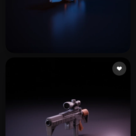
5 点赞
Hewitt James