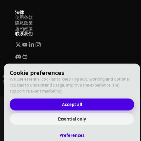
法律
使用条款
隐私政策
履约政策
联系我们
Cookie preferences
© 2026 Deemos Corporation. 保留所有权利
We use essential cookies to keep Hyper3D working and optional
使用条款
隐私政策
履约政策
中文
cookies to understand usage, improve the experience, and
support relevant marketing.
Accept all
Essential only
Preferences