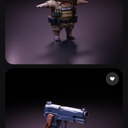
ComfyUI
21
风格
Abstract
Anime
Cartoon
Cel-Shaded
Fantasy
Flat
Gothic
Hand-Painted
Industrial
Isometric
Low Poly
Medieval
42 点赞
aadadada
Minimalist
Modern
Organic
Photorealistic
Pixel Art
Realistic
Retro
Stylized
Voxel