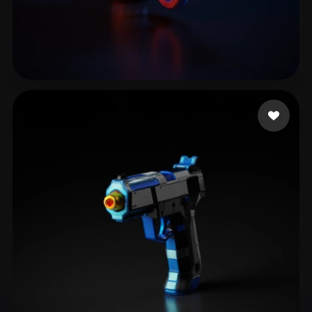
10 点赞
Restrepo Manuel Alej