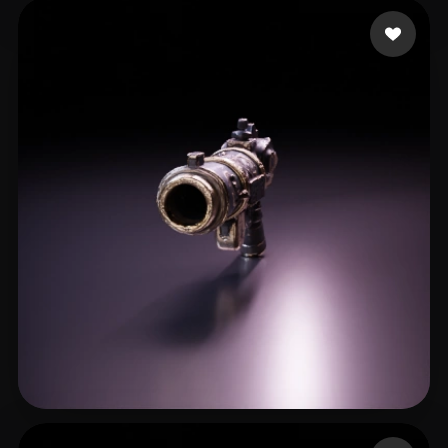
67 点赞
King Rolex
16 点赞
Colman Nico