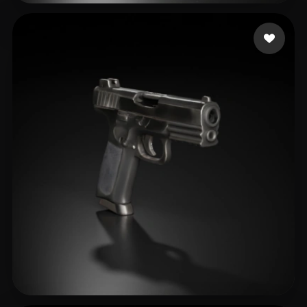
30 点赞
Lician Finance