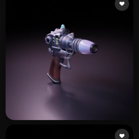
26 点赞
stoffelen thijs