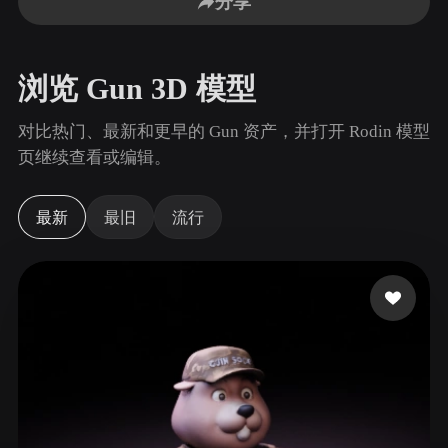
分享
用例
AI 图像重混
AI HDRI 生成器
3D 网格 편집기
3D Printing
Animation
AI 图像增强器
3D 模型搜索引擎
浏览 Gun 3D 模型
Game
Automotive
AI 纹理生成器
SVG 转 3D 转换器
Development
Design
对比热门、最新和更早的 Gun 资产，并打开 Rodin 模型
NFT Creation
E-commerce
页继续查看或编辑。
Character
VR/AR
Design
最新
最旧
流行
Metaverse
Jewelry Design
Mechanical
Engineering
插件
Blender
Unity
Unreal
Godot
Maya
3DS Max