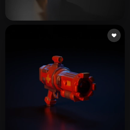
36 点赞
Bodaneze Victor