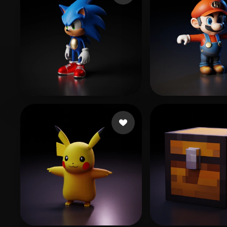
521 点赞
24 Fitfreak
fdfsfdsfdgkjh g