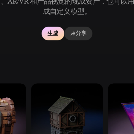
、AR/VR 和产品视觉的现成资产，也可以用 Hyp
成自定义模型。
Game
n
Development
ce
VR/AR
生成
分享
Mechanical
Engineering
ot
Maya
3DS Max
ComfyUI
oon
Cel-Shaded
Fantasy
tric
Low Poly
Medieval