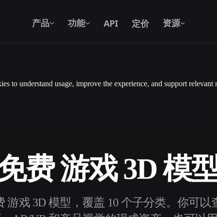
API
定价
产品
功能
资源
es to understand usage, improve the experience, and support relevant 
文本转 3D
从文字提示到 3D 物体 —— 即刻完成。
API
将我们的创意 AI 接入你的应用或工作
流。
免费 游戏 3D 模
3D 模型搜索引擎
免费 游戏 3D 模型，覆盖 10 个子分类。你
器
SVG 转 3D 转换器