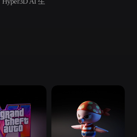
er3D AI 生
Automotive
Design
Character
Design
21
Flat
Gothic
Minimalist
Modern