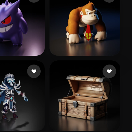
307 点赞
303 点赞
 Juan
Bekkal Abdelouahed