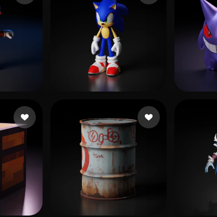
517 点赞
379 点赞
fdhgf
Velez Maxi
Pablo