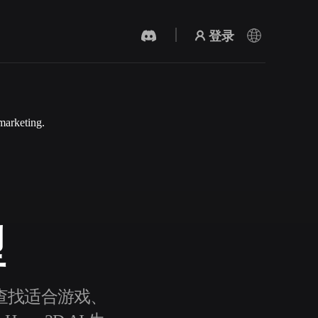
登录
marketing.
AI 视频生成器
用 AI 从文字或图片创作视频。
型
3D 网格 편집기
可以查找适合游戏、