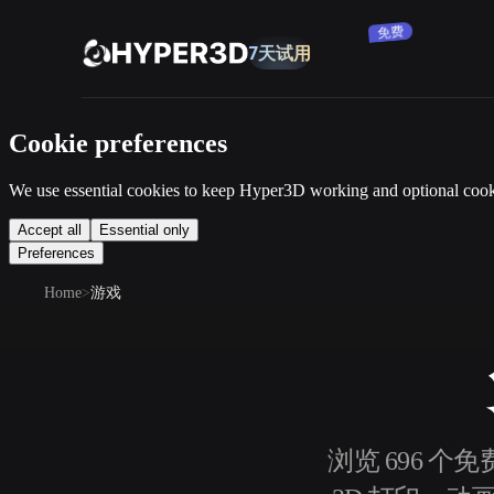
订阅
产品
Cookie preferences
功能
Rodin
ChatAvatar
API
We use essential cookies to keep Hyper3D working and optional cooki
图片转 3D
定价
Accept all
Essential only
上传一张图片，即刻获得 3D 物体。
Preferences
资源
Home
游戏
AI 图片生成器
用一句简单提示生成高质量视觉内容。
社区
OmniCraft
AI 图像重混
AI 纹理生成器
故事
研究
博客
浏览 696 个
AI 图像增强器
AI HDRI 生成