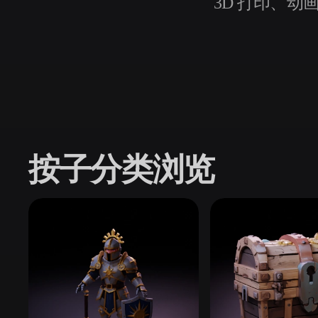
3D 打印、动画
用例
3D Printing
Animatio
NFT Creation
E-commer
Jewelry
Metaverse
Design
插件
按子分类浏览
Blender
Unity
Unreal
God
风格
Abstract
Anime
Cart
Hand-Painted
Industrial
Isome