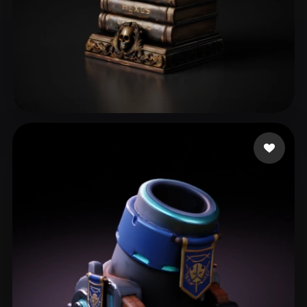
29 点赞
perrydies