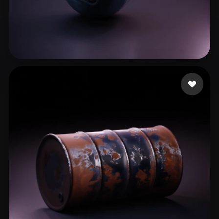
79 点赞
Zhakiinova Akku