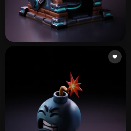
44 点赞
BugFix Main