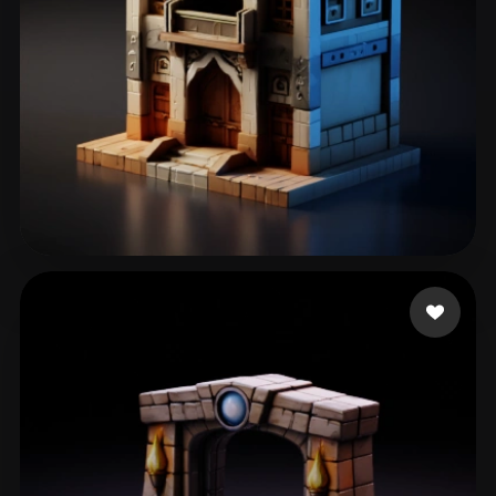
53 点赞
Hejazi abdul Hadi