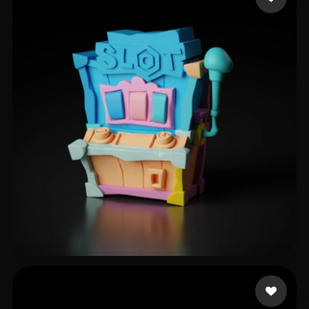
42 点赞
leong yujie