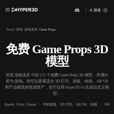
登录
产品
Home
游戏
游戏道具
Game Props
功能
Rodin
ChatAvatar
API
免费 Game Props 3D
图片转 3D
文本转 3D
定价
上传一张图片，即刻获得 3D
从文字提示到 3D 物体 ——
模型
物体。
即刻完成。
资源
AI 视频生成器
AI 图片生成器
用 AI 从文字或图片创作视
用一句简单提示生成高质量
浏览 游戏道具 中的 271 个免费 Game Props 3D 模型，所属分
频。
视觉内容。
类为 游戏。你可以查看适合 3D 打印、游戏、动画、AR/VR
社区
和产品视觉的现成资产，也可以用 Hyper3D AI 生成自定义模
API
型。
将我们的创意 AI 接入你的应
用或工作流。
故事
研究
博客
Blender, Unity, Unreal
游戏、3D 打印、AR/VR、动画
写
软件
用途
风格
OmniCraft