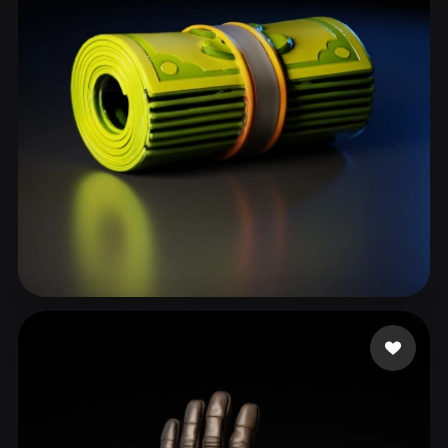
ComfyUI
21
风格
Abstract
Anime
Cartoon
Cel-Shaded
Fantasy
Flat
Gothic
Hand-Painted
Industrial
Isometric
Low Poly
Medieval
Minimalist
Modern
Organic
Photorealistic
Pixel Art
Realistic
Retro
Stylized
18 点赞
Tru Olena
Voxel