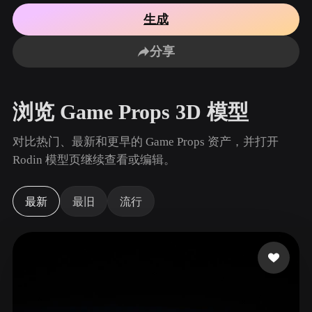
用例
AI 图像重混
AI HDRI 生成器
3D 网格 편집기
生成
3D Printing
Animation
AI 图像增强器
3D 模型搜索引擎
分享
Game
Automotive
AI 纹理生成器
SVG 转 3D 转换器
Development
Design
NFT Creation
E-commerce
浏览 Game Props 3D 模型
Character
VR/AR
Design
对比热门、最新和更早的 Game Props 资产，并打开
Metaverse
Jewelry Design
Rodin 模型页继续查看或编辑。
Mechanical
Engineering
最新
最旧
流行
插件
Blender
Unity
Unreal
Godot
Maya
3DS Max