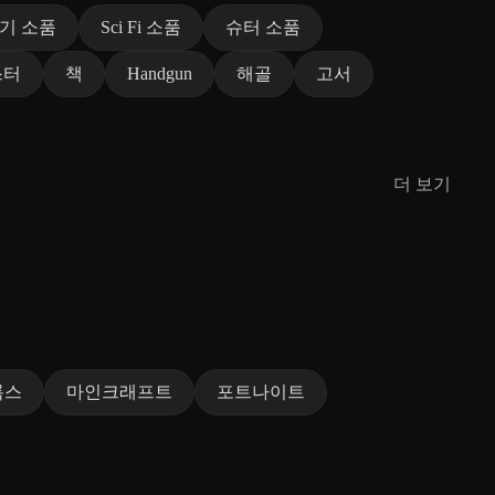
기 소품
Sci Fi 소품
슈터 소품
스터
책
Handgun
해골
고서
더 보기
록스
마인크래프트
포트나이트