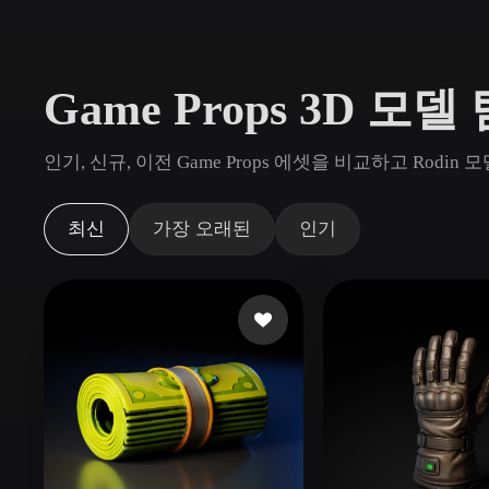
사용 사례
3D Printing
Animatio
Game Props 3D 모델
NFT Creation
E-commer
Jewelry
Metaverse
인기, 신규, 이전 Game Props 에셋을 비교하고 Rod
Design
플러그인
최신
가장 오래된
인기
Blender
Unity
Unreal
God
스타일
Abstract
Anime
Cart
Hand-Painted
Industrial
Isome