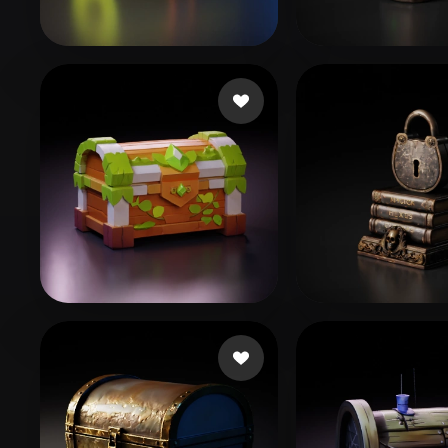
Organic
Photorealistic
Pixel
18 좋아요
38 좋아요
Tru Olena
01
82 좋아요
29 
Csvsgsvd Hhsvdhd
perrydies