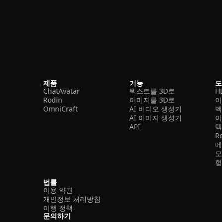
제품
기능
ChatAvatar
텍스트를 3D로
H
Rodin
이미지를 3D로
이
OmniCraft
AI 비디오 생성기
벡
AI 이미지 생성기
이
API
텍
R
메
모
형
법률
이용 약관
개인정보 처리방침
이행 정책
문의하기