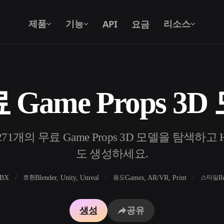
API
요금
제품
기능
리소스
 Game Props 3D
텍스트를 3D로
텍스트 프롬프트를 3D 오브젝트로 — 즉
시 변환.
개의 무료 Game Props 3D 모델을 탐색하고 H
API
우리의 크리에이티브 AI를 앱이나 워크플
도 생성하세요.
로에 연결하세요.
FBX
Blender, Unity, Unreal
Games, AR/VR, Print
R
호환
용도
스타일
 생성기
3D 모델 검색 엔진
생성
공유
 생성기
SVG to 3D 변환기