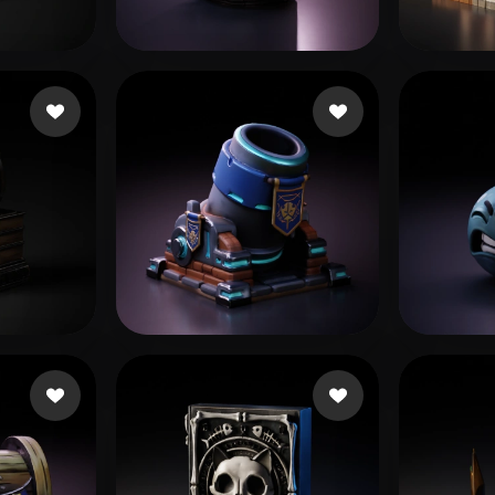
 Art
Realistic
Retro
58 좋아요
Nubudy
Hejaz
좋아요
44 좋아요
BugFix Main
Zhak