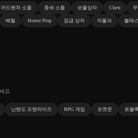
어드벤처 소품
중세 소품
보물상자
Chest
무
배럴
Horror Prop
잠금 상자
자물쇠
블래
세요.
닌텐도 프랜차이즈
RPG 게임
포켓몬
로블