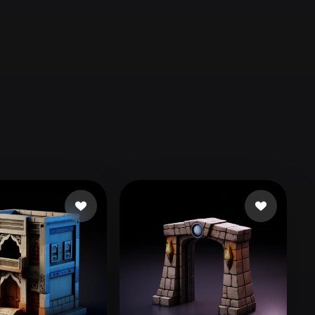
Automotive
Design
Character
Design
21
Flat
Gothic
Minimalist
Modern