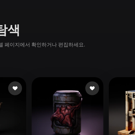
Game
n
Development
 탐색
ce
VR/AR
Mechanical
in 모델 페이지에서 확인하거나 편집하세요.
Engineering
ot
Maya
3DS Max
ComfyUI
oon
Cel-Shaded
Fantasy
tric
Low Poly
Medieval