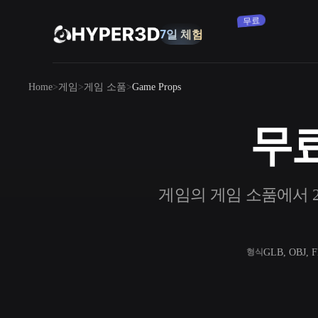
구독
제품
Home
게임
게임 소품
Game Props
기능
Rodin
ChatAvatar
API
무료
이미지를 3D로
요금
사진을 업로드하면 3D 오브젝트를 바로
받아보세요.
리소스
게임의 게임 소품에서 271
AI 이미지 생성기
간단한 프롬프트로 고품질 비주얼을 생성
하세요.
커뮤니티
OmniCraft
GLB, OBJ, 
형식
AI 이미지 리믹스
AI 텍스처
스토리
연구
블로그
AI 이미지 향상 도구
AI HDRI