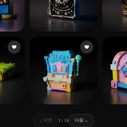
요
60 좋아요
Ferreira Victor Lima
Vu L
요
42 좋아요
leong yujie
dezoc
이전
다음
←
1 / 14
→